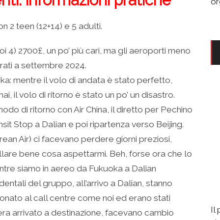
or
on 2 teen (12+14) e 5 adulti.
noi 4) 2700£, un po’ più cari, ma gli aeroporti meno
rati a settembre 2024.
ka: mentre il volo di andata è stato perfetto,
, il volo di ritorno è stato un po’ un disastro.
o di ritorno con Air China, il diretto per Pechino
sit Stop a Dalian e poi ripartenza verso Beijing.
rean Air) ci facevano perdere giorni preziosi,
lare bene cosa aspettarmi. Beh, forse ora che lo
Mentre siamo in aereo da Fukuoka a Dalian
entali del gruppo, all’arrivo a Dalian, stanno
onato al call centre come noi ed erano stati
Il
era arrivato a destinazione, facevano cambio