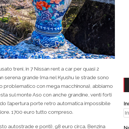
sato treni, in 7 Nissan rent a car per quasi 2
an serena grande (ma nel Kyushu le strade sono
eno problematico con mega macchinona), abbiamo
sta sul monte Aso con anche grandine, venti forti
do l’apertura porte retro automatica impossibile
In
gliore. 1700 euro tutto compreso.
to autostrade e ponti), 98 euro circa. Benzina
N