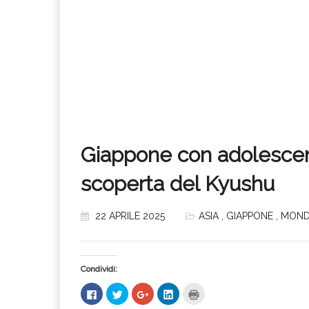
Giappone con adolescenti:
scoperta del Kyushu
22 APRILE 2025
ASIA
,
GIAPPONE
,
MON
Condividi:
Fai
Fai
Fai
Fai
Fai
clic
clic
clic
clic
clic
per
qui
qui
qui
qui