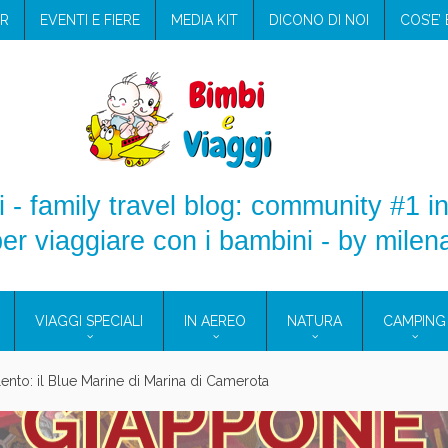
R
EVENTI E FIERE
MEDIA KIT
DICONO DI NOI
COS’E’
 - family travel blog: community #1 in
er viaggiare con i bambini - by milen
VIAGGI SPECIALI
IN AEREO
NATURA
CAMPING
ilento: il Blue Marine di Marina di Camerota
ampeggio con i bambini: come trovare l’offerta migliore?
Assicurazione viaggio estate 2026: lo sconto Columbus supera 
TICI