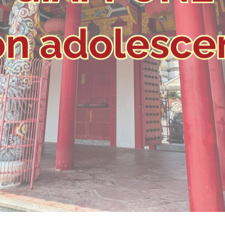
Cosmetici solidi in viaggio: i prodotti che han
CONSIGLI PRATICI
Viaggi per donne 2026: vieni alle Eoli
EOLIE