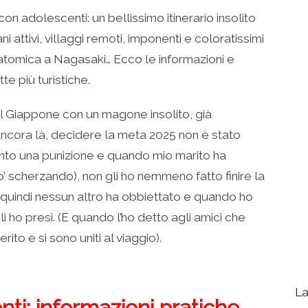
on adolescenti: un bellissimo itinerario insolito
i attivi, villaggi remoti, imponenti e coloratissimi
 atomica a Nagasaki… Ecco le informazioni e
te più turistiche.
l Giappone con un magone insolito, già
cora là, decidere la meta 2025 non è stato
nto una punizione e quando mio marito ha
’ scherzando), non gli ho nemmeno fatto finire la
 quindi nessun altro ha obbiettato e quando ho
 li ho presi. (E quando l’ho detto agli amici che
ito e si sono uniti al viaggio).
La
ti: informazioni pratiche