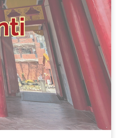
no conquistato la mia valigia (e la pelle sensibile)
e e a Pantelleria!