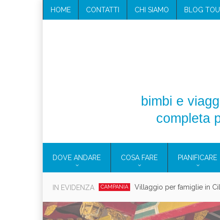
HOME
CONTATTI
CHI SIAMO
BLOG TOU
bimbi e viaggi
completa p
DOVE ANDARE
COSA FARE
PIANIFICARE
Villaggio per famiglie in C
IN EVIDENZA
CAMPANIA
Vacanze in c
CAMPEGGIO
CONSIGLI PRA