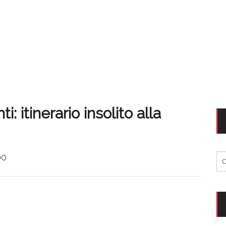
 itinerario insolito alla
Ri
DO
per