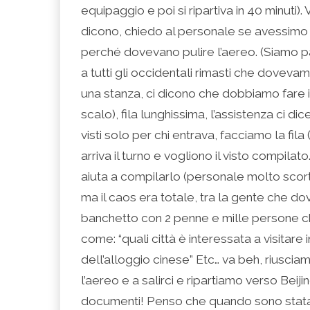
equipaggio e poi si ripartiva in 40 minuti
dicono, chiedo al personale se avessimo 
perché dovevano pulire l’aereo. (Siamo pa
a tutti gli occidentali rimasti che dovevam
una stanza, ci dicono che dobbiamo fare i
scalo), fila lunghissima, l’assistenza ci d
visti solo per chi entrava, facciamo la fila
arriva il turno e vogliono il visto compila
aiuta a compilarlo (personale molto scorte
ma il caos era totale, tra la gente che do
banchetto con 2 penne e mille persone
come: “quali città è interessata a visitare i
dell’alloggio cinese” Etc… va beh, riusci
l’aereo e a salirci e ripartiamo verso Be
documenti! Penso che quando sono stata al