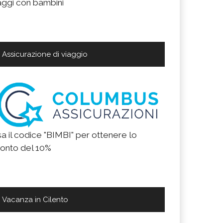
aggi con bambini
Assicurazione di viaggio
a il codice "BIMBI" per ottenere lo
onto del 10%
Vacanza in Cilento