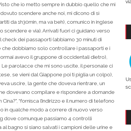
vi
). Visto che io metto sempre in dubbio quello che mi
dovuto scendere anche noi, mi dicono di sì
rtiti da 1h30min, ma va beh), comunico in inglese
o scendere e via). Arrivati fuori ci guidano verso
l check dei passaporti (abbiamo 30 minuti di
ice che dobbiamo solo controllare i passaporti e i
 (ormai avevo il gruppone di occidentali dietro),
to. Le parolacce che mi sono uscite, il personale ci
se, se vieni dal Giappone poi ti piglia un colpo),
Us
veva uscire, la gente che doveva rientrare, un
sc
 che dovevano compilare e rispondere a domande
n Cina?”, “fornisca l’indirizzo e il numero di telefono
amo in qualche modo a correre di nuovo verso
ijing dove comunque passiamo 4 controlli
 bagno si siano salvati i campioni delle urine e