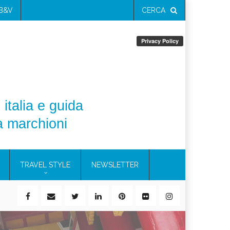
 B&V
CERCA
 italia e guida
a marchioni
TRAVEL STYLE
NEWSLETTER
il 21%