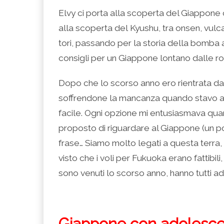
condividere
per
per
per
per
su
condividere
condividere
condividere
stampare
Elvy ci porta alla scoperta del Giappone c
Facebook
su
su
su
(Si
(Si
Twitter
Google+
LinkedIn
apre
alla scoperta del Kyushu, tra onsen, vulcan
apre
(Si
(Si
(Si
in
in
apre
apre
apre
una
una
in
in
in
nuova
tori, passando per la storia della bomba
nuova
una
una
una
finestra)
finestra)
nuova
nuova
nuova
consigli per un Giappone lontano dalle rot
finestra)
finestra)
finestra)
Dopo che lo scorso anno ero rientrata da
soffrendone la mancanza quando stavo an
facile. Ogni opzione mi entusiasmava qua
proposto di riguardare al Giappone (un po
frase… Siamo molto legati a questa terra,
visto che i voli per Fukuoka erano fattibili,
sono venuti lo scorso anno, hanno tutti ader
Giappone con adolescen