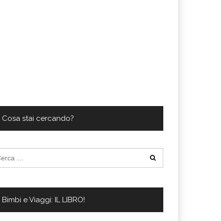
Cosa stai cercando?
cerca
:
Bimbi e Viaggi: IL LIBRO!