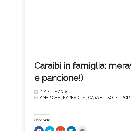
Caraibi in famiglia: mer
e pancione!)
2 APRILE 2018
AMERICHE
,
BARBADOS
,
CARAIBI
,
ISOLE TROPI
Condividi:
Fai
Fai
Fai
Fai
Fai