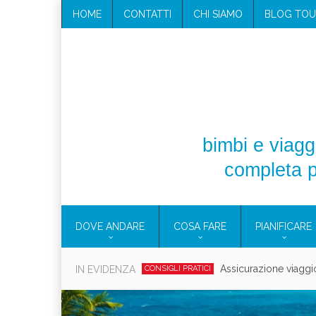
HOME
CONTATTI
CHI SIAMO
BLOG TOU
bimbi e viaggi
completa p
DOVE ANDARE
COSA FARE
PIANIFICARE
Cosmetici solidi in vi
IN EVIDENZA
CONSIGLI PRATICI
Viaggi per d
EOLIE
CAMPANIA