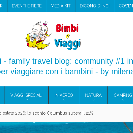
R
EVENTI E FIERE
MEDIA KIT
DICONO DI NOI
COS’E’
 - family travel blog: community #1 in
er viaggiare con i bambini - by milen
VIAGGI SPECIALI
IN AEREO
NATURA
CAMPING
aggio: i prodotti che hanno conquistato la mia valigia (e la pelle sensib
onne 2026: vieni alle Eolie e a Pantelleria!
Villaggio per famiglie in Cilento: il Blue Marine di Marina di Camerota