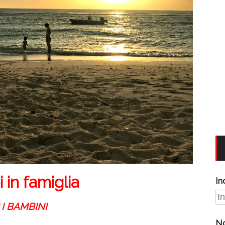
i in famiglia
In
 I BAMBINI
N