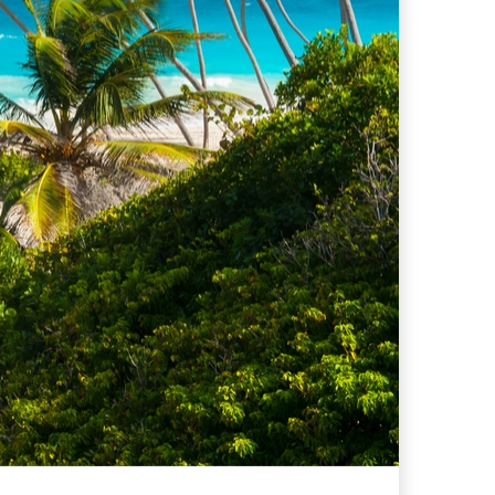
ferta migliore?
 lo sconto Columbus supera il 21%