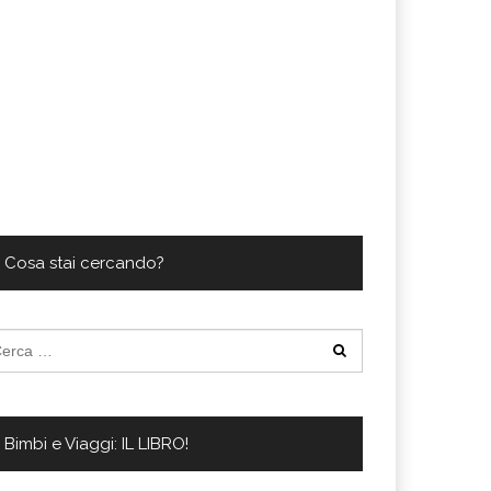
Cosa stai cercando?
cerca
:
Bimbi e Viaggi: IL LIBRO!