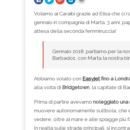
clic
clic
clic
clic
clic
per
qui
qui
qui
qui
condividere
per
per
per
per
su
condividere
condividere
condividere
stampare
Voliamo ai Caraibi grazie ad Elisa che ci
Facebook
su
su
su
(Si
(Si
Twitter
Google+
LinkedIn
apre
gennaio in compagnia di Marta, 3 anni, papà
apre
(Si
(Si
(Si
in
in
apre
apre
apre
una
una
in
in
in
nuova
attesa della seconda femminuccia!
nuova
una
una
una
finestra)
finestra)
nuova
nuova
nuova
finestra)
finestra)
finestra)
Gennaio 2018, partiamo per la nos
Barbados, con Marta la nostra bim
Abbiamo volato con
Easyjet
fino a Londr
alla volta di
Bridgetown
, la capitale di B
Prima di partire avevamo
noleggiato una
muovere autonomamente sull’isola, che è
vedere, oltre al mare e alle spiagge più 
In realtà sulle strade principali, si incon