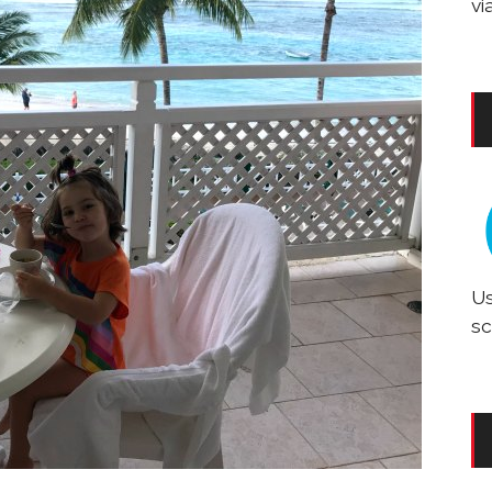
vi
Us
sc