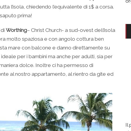
or
tutta l’isola, chiedendo l’equivalente di 1$ a corsa.
saputo prima!
di
Worthing
– Christ Church- a sud-ovest dell’isola
za era molto spaziosa e con angolo cottura ben
 vista mare con balcone e danno direttamente su
ideale per i bambini ma anche per adulti, sia per
n maniera dolce. Inoltre ci ha permesso di
nte al nostro appartamento, al rientro da gite ed
Il