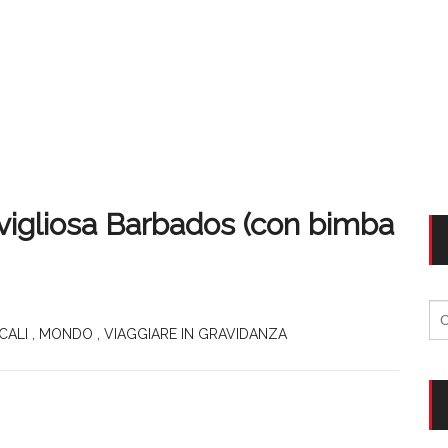
avigliosa Barbados (con bimba
Ri
per
CALI
,
MONDO
,
VIAGGIARE IN GRAVIDANZA