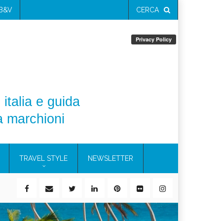
 B&V
CERCA
 italia e guida
a marchioni
TRAVEL STYLE
NEWSLETTER
ile)