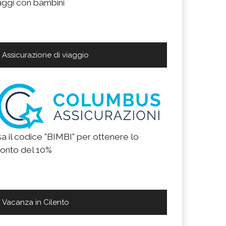
aggi con bambini
Assicurazione di viaggio
a il codice "BIMBI" per ottenere lo
onto del 10%
Vacanza in Cilento