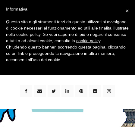
Informativa
×
Questo sito o gli strumenti terzi da questo utilizzati si avvalgono
di cookie necessari al funzionamento ed utili alle finalità illustrate
nella cookie policy. Se vuoi saperne di più o negare il consenso
a tutti o ad alcuni cookie, consulta la
cookie policy
.
Chiudendo questo banner, scorrendo questa pagina, cliccando
su un link o proseguendo la navigazione in altra maniera,
bimbi e viaggi - family travel blog: community #1 in
acconsenti all’uso dei cookie.
italia e guida completa per viaggiare con i bambini -
by milena marchioni