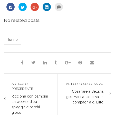
Fai
Fai
Fai
Fai
Fai
clic
clic
clic
clic
clic
per
qui
qui
qui
qui
condividere
per
per
per
per
su
condividere
condividere
condividere
stampare
No related posts.
Facebook
su
su
su
(Si
(Si
Twitter
Google+
LinkedIn
apre
apre
(Si
(Si
(Si
in
in
apre
apre
apre
una
una
in
in
in
nuova
*Redazione*
nuova
una
una
una
finestra)
Torino
finestra)
nuova
nuova
nuova
finestra)
finestra)
finestra)
ARTICOLO
ARTICOLO SUCCESSIVO
PRECEDENTE
Cosa fare a Bellaria
Riccione con bambini:
Igea Marina...se ci vai in
un weekend tra
compagnia di Lillo
spiaggia e parchi
gioco