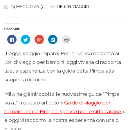
24 MAGGIO 2015
LIBRI IN VIAGGIO
Condividi:
Fai
Fai
Fai
Fai
Fai
clic
clic
clic
clic
clic
per
qui
qui
qui
qui
condividere
per
per
per
per
su
condividere
condividere
condividere
stampare
[Leggo Viaggio Imparo] Per la rubrica dedicata ai
Facebook
su
su
su
(Si
(Si
Twitter
Google+
LinkedIn
apre
libri di viaggio per bambini, oggi Viviana ci racconta
apre
(Si
(Si
(Si
in
in
apre
apre
apre
una
una
in
in
in
nuova
la sua esperienza con la guida della Pimpa alla
nuova
una
una
una
finestra)
finestra)
nuova
nuova
nuova
scoperta di Torino.
finestra)
finestra)
finestra)
Milly ha già introdotto le nuovissime guide “Pimpa
va a…” in questo articolo >
Guide di viaggio per
bambini: con la Pimpa a spasso per le città italiane
<
e oggi vi racconto la nostra esperienza con una di
queste…