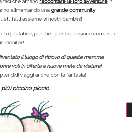
 amici che amano
raccontare le loro avventure
in
stanno alimentando una
grande community
,
elli fatti assieme ai nostri bambini!
i è fatto più labile, perchè questa passione comune ci
un monitor!
iventato il luogo di ritrovo di queste mamme
re voli in offerta e nuove mete da visitare!
splendidi viaggi anche con la fantasia!
 più) piccino picciò