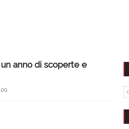
: un anno di scoperte e
Ri
BLOG
per