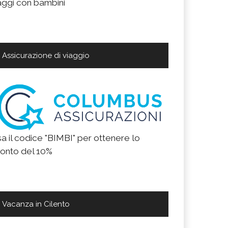
aggi con bambini
Assicurazione di viaggio
a il codice "BIMBI" per ottenere lo
onto del 10%
Vacanza in Cilento