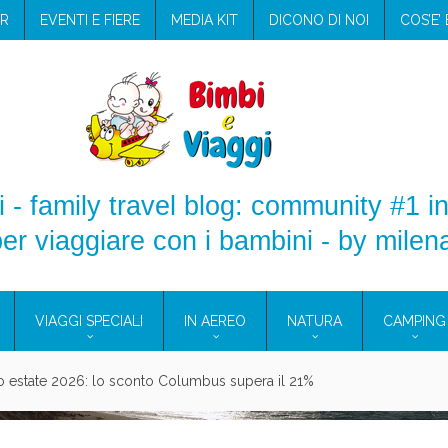
R
EVENTI E FIERE
MEDIA KIT
DICONO DI NOI
COS’E’
 - family travel blog: community #1 in
er viaggiare con i bambini - by milen
VIAGGI SPECIALI
IN AEREO
NATURA
CAMPING
aggio: i prodotti che hanno conquistato la mia valigia (e la pelle sensib
onne 2026: vieni alle Eolie e a Pantelleria!
Villaggio per famiglie in Cilento: il Blue Marine di Marina di Camerota