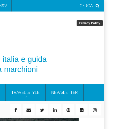
 B&V
CERCA
 italia e guida
a marchioni
TRAVEL STYLE
NEWSLETTER
ile)