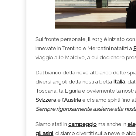
Sul fronte personale, il 2013 è iniziato 
innevate in Trentino e Mercatini natalizi a
viaggio alle Maldive, a cui dedicherò pre
Dal bianco della neve al bianco delle sp
diversi angoli della nostra bella
Italia
, da
Toscana, la Liguria e ovviamente la nos
Svizzera
e l’
Austria
e ci siamo spinti fino a
Sempre rigorosamente assieme alla nostra
Siamo stati in
campeggio
ma anche in
ele
gli asini
, ci siamo divertiti sulla neve e a