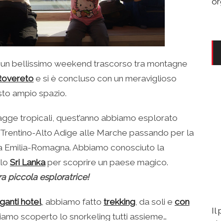
or
con un bellissimo weekend trascorso tra montagne
Rovereto
e si è concluso con un meraviglioso
sto ampio spazio.
iagge tropicali, quest’anno abbiamo esplorato
l Trentino-Alto Adige alle Marche passando per la
tra Emilia-Romagna. Abbiamo conosciuto la
llo
Sri Lanka
per scoprire un paese magico.
 piccola esploratrice!
ganti hotel
, abbiamo fatto
trekking
, da soli e
con
Il
bbiamo scoperto lo snorkeling tutti assieme…