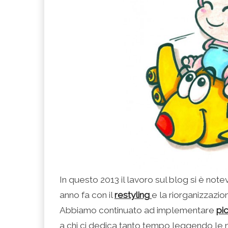
In questo 2013 il lavoro sul blog si è note
anno fa con il
restyling
e la riorganizzazio
Abbiamo continuato ad implementare
pi
a chi ci dedica tanto tempo leggendo le n