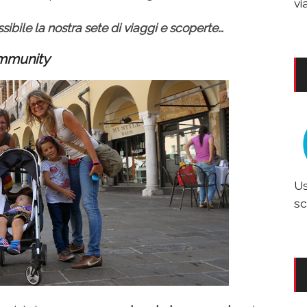
vi
bile la nostra sete di viaggi e scoperte…
community
Us
sc