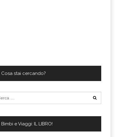
Cosa stai cercando?
cerca
:
Bimbi e Viaggi: IL LIBRO!