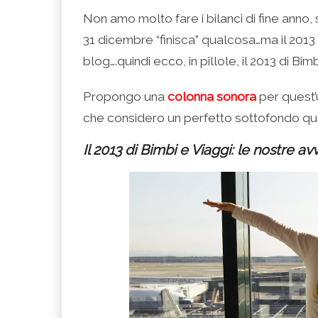
condividere
per
per
per
per
su
condividere
condividere
condividere
stampare
Non amo molto fare i bilanci di fine anno,
Facebook
su
su
su
(Si
(Si
Twitter
Google+
LinkedIn
apre
31 dicembre “finisca” qualcosa…ma il 2013
apre
(Si
(Si
(Si
in
in
apre
apre
apre
una
una
in
in
in
nuova
blog….quindi ecco, in pillole, il 2013 di Bimb
nuova
una
una
una
finestra)
finestra)
nuova
nuova
nuova
finestra)
finestra)
finestra)
Propongo una
colonna sonora
per quest’
che considero un perfetto sottofondo qua
Il 2013 di Bimbi e Viaggi: le nostre a