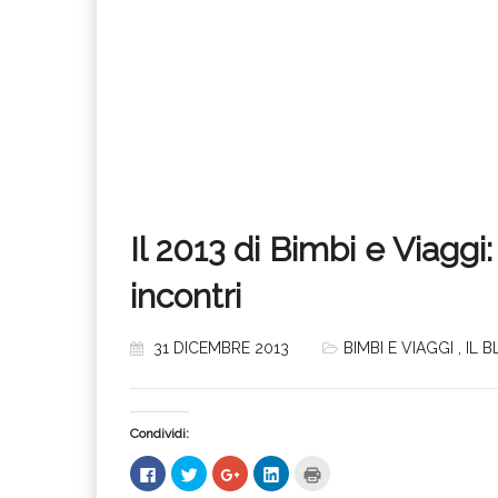
Il 2013 di Bimbi e Viaggi
incontri
31 DICEMBRE 2013
BIMBI E VIAGGI
,
IL 
Condividi:
Fai
Fai
Fai
Fai
Fai
clic
clic
clic
clic
clic
per
qui
qui
qui
qui