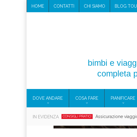
HOME
CONTATTI
CHI SIAMO
BLOG TOU
bimbi e viaggi
completa p
DOVE ANDARE
COSA FARE
PIANIFICARE
Cosmetici solidi in vi
IN EVIDENZA
CONSIGLI PRATICI
Viaggi per d
EOLIE
CAMPANIA