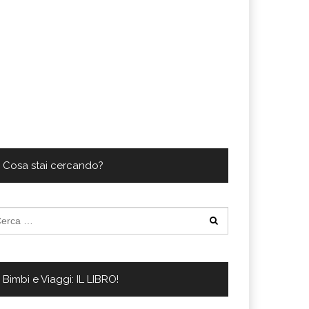
Cosa stai cercando?
cerca
:
Bimbi e Viaggi: IL LIBRO!