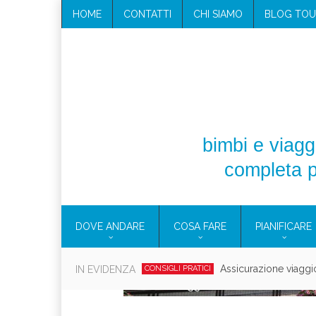
HOME
CONTATTI
CHI SIAMO
BLOG TOU
bimbi e viaggi
completa p
DOVE ANDARE
COSA FARE
PIANIFICARE
Cosmetici solidi in vi
IN EVIDENZA
CONSIGLI PRATICI
Viaggi per d
EOLIE
CAMPANIA