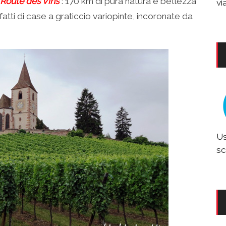
 Route des Vins
“: 170 km di pura natura e bellezza
vi
fatti di case a graticcio variopinte, incoronate da
Us
sc