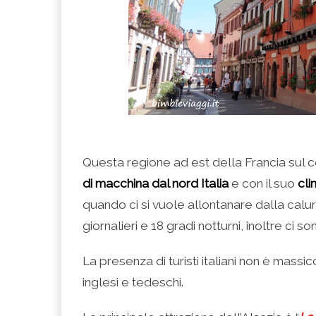
Questa regione ad est della Francia sul c
di macchina dal nord Italia
e con il suo
cli
quando ci si vuole allontanare dalla calur
giornalieri e 18 gradi notturni, inoltre ci
La presenza di turisti italiani non è massic
inglesi e tedeschi.