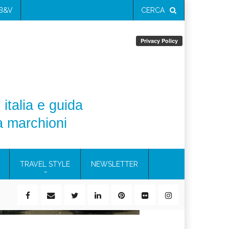
 B&V
CERCA
 italia e guida
a marchioni
TRAVEL STYLE
NEWSLETTER
ile)