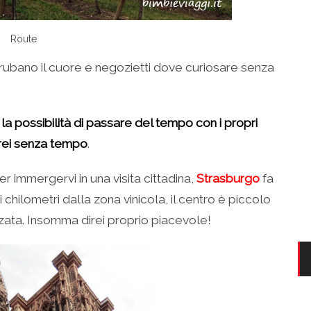
Route
rubano il cuore e negozietti dove curiosare senza
 la possibilità di passare del tempo con i propri
direi senza tempo
.
r immergervi in una visita cittadina,
Strasburgo
fa
 chilometri dalla zona vinicola, il centro è piccolo
izzata. Insomma direi proprio piacevole!