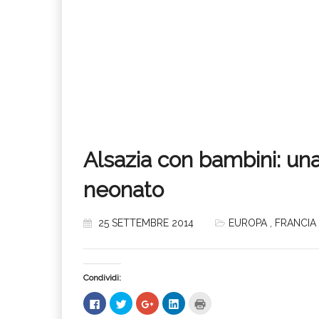
Alsazia con bambini: un
neonato
25 SETTEMBRE 2014
EUROPA
,
FRANCIA
Condividi:
Fai
Fai
Fai
Fai
Fai
clic
clic
clic
clic
clic
per
qui
qui
qui
qui