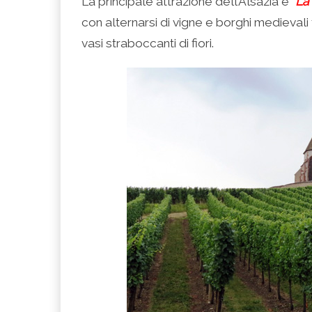
La principale attrazione dell’Alsazia è “
La
con alternarsi di vigne e borghi medievali 
vasi straboccanti di fiori.