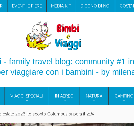
R
EVENTI E FIERE
MEDIA KIT
DICONO DI NOI
COS’E’
 - family travel blog: community #1 in
er viaggiare con i bambini - by milen
VIAGGI SPECIALI
IN AEREO
NATURA
CAMPING
aggio: i prodotti che hanno conquistato la mia valigia (e la pelle sensib
onne 2026: vieni alle Eolie e a Pantelleria!
Villaggio per famiglie in Cilento: il Blue Marine di Marina di Camerota