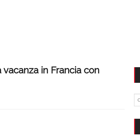
a vacanza in Francia con
Ri
per