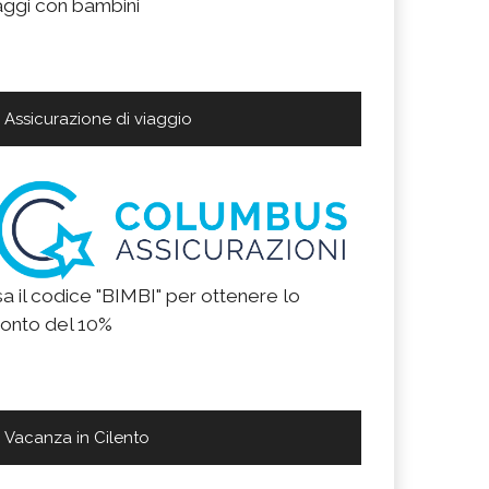
aggi con bambini
Assicurazione di viaggio
a il codice "BIMBI" per ottenere lo
onto del 10%
Vacanza in Cilento