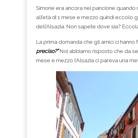
condividere
per
per
per
per
su
condividere
condividere
condividere
stampare
Simone era ancora nel pancione quando m
Facebook
su
su
su
(Si
(Si
Twitter
Google+
LinkedIn
apre
all’età di 1 mese e mezzo quindi eccolo 
apre
(Si
(Si
(Si
in
in
apre
apre
apre
una
una
in
in
in
nuova
dell’Alsazia. Non sapete dove sia? Eccol
nuova
una
una
una
finestra)
finestra)
nuova
nuova
nuova
finestra)
finestra)
finestra)
La prima domanda che gli amici ci hanno fa
preciso?”
Noi abbiamo risposto che da se
mese e mezzo l’Alsazia ci pareva una meta