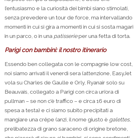
l’entusiasmo e la curiosità dei bimbi siano stimolati,
senza prevedere un tour de force, ma intervallando
momenti in cui si gira a momenti in cui si sosta magari
in un parco, o in una
patisserie
per una fetta di torta.
Parigi con bambini: il nostro itinerario
Essendo ben collegata con le compagnie low cost,
noi siamo arrivati il venerdì sera (attenzione, EasyJet
vola su Charles de Gaulle e Orly, Ryanair solo su
Beauvais, collegato a Parigi con circa un’ora di
pullman – se non c’è traffico – e circa 16 euro di
spesa a testa) e ci siamo subito precipitati a
mangiare una crêpe (anzi, il nome giusto è
galettes
,
prelibatezza di grano saraceno di origine bretone,
che piacerà di sicuro ai bambini, ci sono condimenti