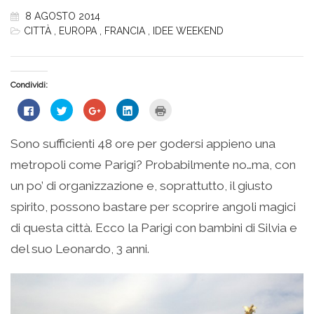
8 AGOSTO 2014
CITTÀ
,
EUROPA
,
FRANCIA
,
IDEE WEEKEND
Condividi:
Fai
Fai
Fai
Fai
Fai
clic
clic
clic
clic
clic
per
qui
qui
qui
qui
condividere
per
per
per
per
su
condividere
condividere
condividere
stampare
Sono sufficienti 48 ore per godersi appieno una
Facebook
su
su
su
(Si
(Si
Twitter
Google+
LinkedIn
apre
metropoli come Parigi? Probabilmente no…ma, con
apre
(Si
(Si
(Si
in
in
apre
apre
apre
una
una
in
in
in
nuova
un po’ di organizzazione e, soprattutto, il giusto
nuova
una
una
una
finestra)
finestra)
nuova
nuova
nuova
spirito, possono bastare per scoprire angoli magici
finestra)
finestra)
finestra)
di questa città. Ecco la Parigi con bambini di Silvia e
del suo Leonardo, 3 anni.