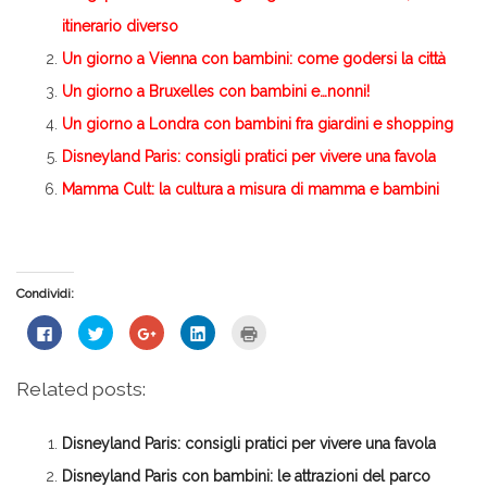
itinerario diverso
Un giorno a Vienna con bambini: come godersi la città
Un giorno a Bruxelles con bambini e…nonni!
Un giorno a Londra con bambini fra giardini e shopping
Disneyland Paris: consigli pratici per vivere una favola
Mamma Cult: la cultura a misura di mamma e bambini
Condividi:
Fai
Fai
Fai
Fai
Fai
clic
clic
clic
clic
clic
per
qui
qui
qui
qui
condividere
per
per
per
per
su
condividere
condividere
condividere
stampare
Related posts:
Facebook
su
su
su
(Si
(Si
Twitter
Google+
LinkedIn
apre
apre
(Si
(Si
(Si
in
in
apre
apre
apre
una
Disneyland Paris: consigli pratici per vivere una favola
una
in
in
in
nuova
nuova
una
una
una
finestra)
finestra)
nuova
nuova
nuova
Disneyland Paris con bambini: le attrazioni del parco
finestra)
finestra)
finestra)