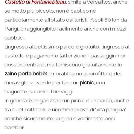
Castello di
Fontainebleau
,
simile a Versailles, anche
se molto più piccolo, non è caotico nè
particolarmente affollato dai turisti. A soli 60 km da
Parigi, e raggiungibile facilmente anche con i mezzi
pubblici.
L’ingresso al bellissimo parco è gratuito, l’ingresso al
castello è pagamento (attenzione: i passeggini non
possono entrare, ma forniscono gratuitamente lo
zaino porta bebè
) e noi abbiamo approfittato del
meraviglioso verde per fare un
picnic
, con
baguette, salumi e formaggi.
In generale, organizzare un picnic in un parco, anche
tra quelli cittadini, è un’ottima prova di “vita parigina”
nonché sicuramente un gran divertimento per i
bambini!