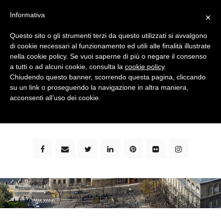
Informativa
×
Questo sito o gli strumenti terzi da questo utilizzati si avvalgono
di cookie necessari al funzionamento ed utili alle finalità illustrate
nella cookie policy. Se vuoi saperne di più o negare il consenso
a tutti o ad alcuni cookie, consulta la
cookie policy
.
Chiudendo questo banner, scorrendo questa pagina, cliccando
su un link o proseguendo la navigazione in altra maniera,
bimbi e viaggi - family travel blog: community #1 in
acconsenti all’uso dei cookie.
italia e guida completa per viaggiare con i bambini -
by milena marchioni