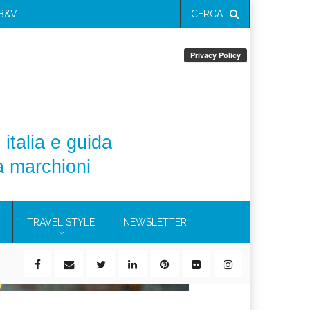
 B&V
CERCA
 italia e guida
a marchioni
TRAVEL STYLE
NEWSLETTER
ile)