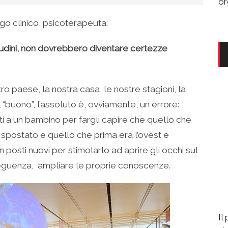
or
ogo clinico, psicoterapeuta:
itudini, non dovrebbero diventare certezze
tro paese, la nostra casa, le nostre stagioni, la
l “buono”, l’assoluto è, ovviamente, un errore:
 a un bambino per fargli capire che quello che
è spostato e quello che prima era l’ovest è
n posti nuovi per stimolarlo ad aprire gli occhi sul
eguenza, ampliare le proprie conoscenze.
Il