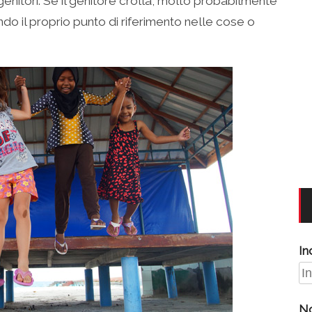
 genitori. Se il genitore crolla, molto probabilmente
do il proprio punto di riferimento nelle cose o
In
N