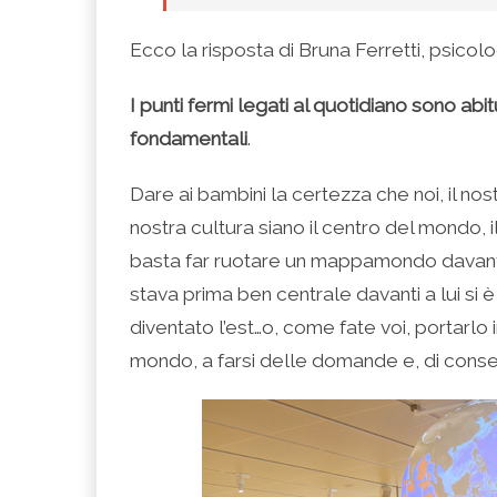
Ecco la risposta di Bruna Ferretti, psicol
I punti fermi legati al quotidiano sono ab
fondamentali
.
Dare ai bambini la certezza che noi, il nos
nostra cultura siano il centro del mondo, i
basta far ruotare un mappamondo davanti
stava prima ben centrale davanti a lui si 
diventato l’est…o, come fate voi, portarlo i
mondo, a farsi delle domande e, di cons