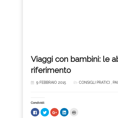
Viaggi con bambini: le abi
riferimento
9 FEBBRAIO 2015
CONSIGLI PRATICI
,
PA
Condividi:
Fai
Fai
Fai
Fai
Fai
clic
clic
clic
clic
clic
per
qui
qui
qui
qui