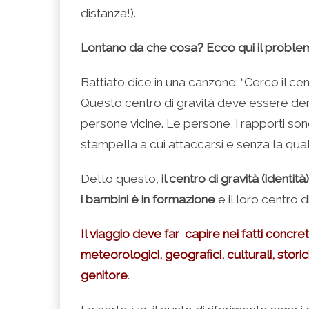
distanza!).
Lontano da che cosa? Ecco qui il proble
Battiato dice in una canzone: “Cerco il ce
Questo centro di gravità deve essere dentr
persone vicine. Le persone, i rapporti s
stampella a cui attaccarsi e senza la qu
Detto questo,
il centro di gravità (identi
i bambini è in formazione
e il loro centro d
Il viaggio deve far capire nei fatti concreti
meteorologici, geografici, culturali, stor
genitore
.