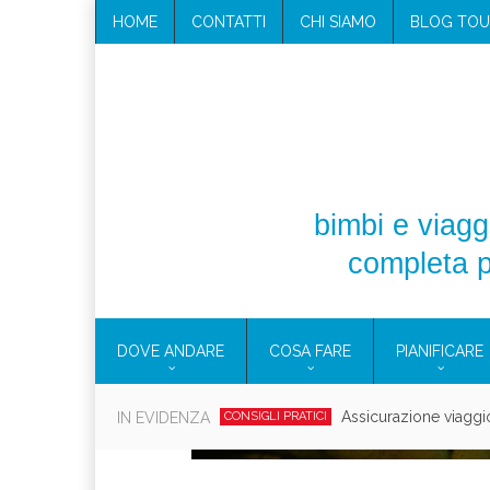
HOME
CONTATTI
CHI SIAMO
BLOG TOU
bimbi e viaggi
completa p
DOVE ANDARE
COSA FARE
PIANIFICARE
Cosmetici solidi in vi
IN EVIDENZA
CONSIGLI PRATICI
Viaggi per d
EOLIE
CAMPANIA