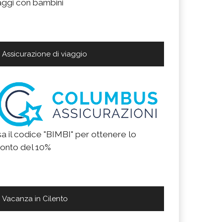
aggi con bambini
Assicurazione di viaggio
a il codice "BIMBI" per ottenere lo
onto del 10%
Vacanza in Cilento