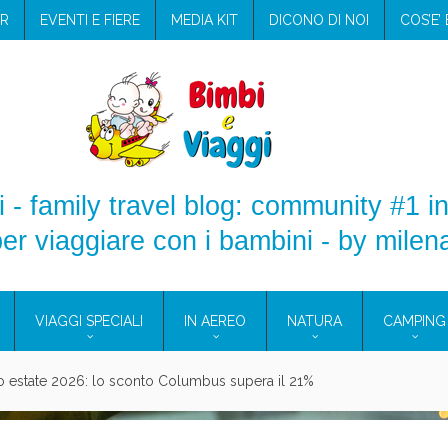
R
EVENTI E FIERE
MEDIA KIT
DICONO DI NOI
COS’E’
 - family travel blog: community #1 in
er viaggiare con i bambini - by milen
VIAGGI SPECIALI
IN AEREO
NATURA
CAMPING
aggio: i prodotti che hanno conquistato la mia valigia (e la pelle sensib
onne 2026: vieni alle Eolie e a Pantelleria!
Villaggio per famiglie in Cilento: il Blue Marine di Marina di Camerota