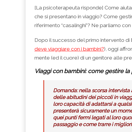
condividere
per
per
per
per
su
condividere
condividere
condividere
stampare
[La psicoterapeuta risponde] Come aiutare
Facebook
su
su
su
(Si
(Si
Twitter
Google+
LinkedIn
apre
che si presentano in viaggio? Come gestire 
apre
(Si
(Si
(Si
in
in
apre
apre
apre
una
una
in
in
in
nuova
riferimento “casalinghi”? Ne parliamo con
nuova
una
una
una
finestra)
finestra)
nuova
nuova
nuova
finestra)
finestra)
finestra)
Dopo il successo del primo intervento di B
deve viaggiare con i bambini?
), oggi affr
mente (ed il cuore) di un genitore alle pre
Viaggi con bambini: come gestire la p
Domanda: nella scorsa intervist
delle abitudini dei piccoli in via
loro capacità di adattarsi a qualsia
presenterà sicuramente un moment
quei punti fermi legati al loro qu
passaggio e come trarre i migliori