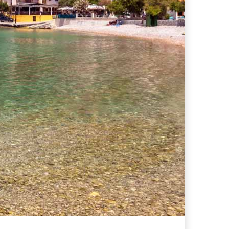
ferta migliore?
 lo sconto Columbus supera il 21%