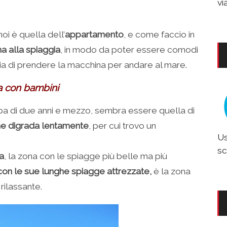
vi
oi è quella dell’
appartamento
, e come faccio in
ma alla spiaggia
, in modo da poter essere comodi
lia di prendere la macchina per andare al mare.
ia con bambini
mba di due anni e mezzo, sembra essere quella di
he digrada lentamente
, per cui trovo un
Us
sc
la
, la zona con le spiagge più belle ma più
, con le sue lunghe spiagge attrezzate,
è la zona
rilassante.