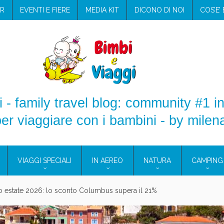
R
EVENTI E FIERE
MEDIA KIT
DICONO DI NOI
COS’E’
 - family travel blog: community #1 in
er viaggiare con i bambini - by milen
VIAGGI SPECIALI
IN AEREO
NATURA
CAMPING
aggio: i prodotti che hanno conquistato la mia valigia (e la pelle sensib
onne 2026: vieni alle Eolie e a Pantelleria!
Villaggio per famiglie in Cilento: il Blue Marine di Marina di Camerota