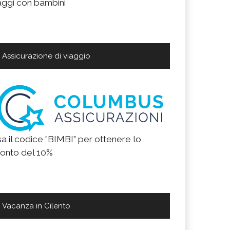
aggi con bambini
Assicurazione di viaggio
a il codice "BIMBI" per ottenere lo
onto del 10%
Vacanza in Cilento