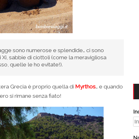
piagge sono numerose e splendide… ci sono
Xi, sabbie di ciottoli (come la meravigliosa
so, quelle le ho evitate!).
tera Grecia è proprio quella di
Myrthos
… e quando
vero si rimane senza fiato!
In
N