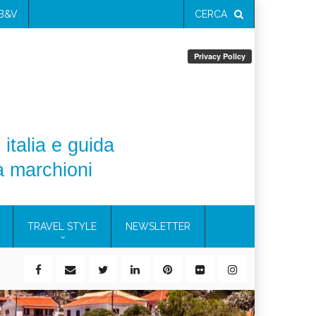
 B&V
CERCA
 italia e guida
a marchioni
TRAVEL STYLE
NEWSLETTER
ile)