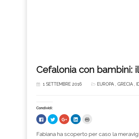
Cefalonia con bambini: il
1 SETTEMBRE 2016
EUROPA
,
GRECIA
,
I
Condividi:
Fai
Fai
Fai
Fai
Fai
clic
clic
clic
clic
clic
per
qui
qui
qui
qui
condividere
per
per
per
per
su
condividere
condividere
condividere
stampare
Fabiana ha scoperto per caso la meravigli
Facebook
su
su
su
(Si