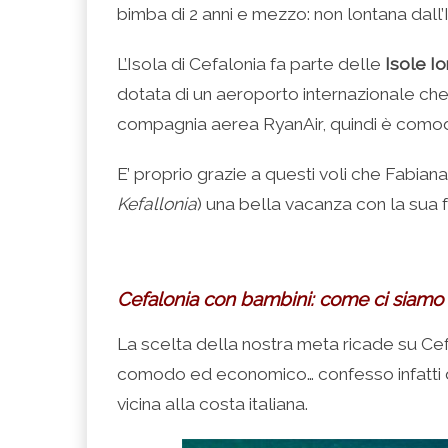
(Si
Twitter
Google+
LinkedIn
apre
bimba di 2 anni e mezzo: non lontana dall
apre
(Si
(Si
(Si
in
in
apre
apre
apre
una
una
in
in
in
nuova
nuova
una
una
una
finestra)
L’Isola di Cefalonia fa parte delle
Isole Io
finestra)
nuova
nuova
nuova
finestra)
finestra)
finestra)
dotata di un aeroporto internazionale ch
compagnia aerea RyanAir, quindi è comodam
E’ proprio grazie a questi voli che Fabian
Kefallonia
) una bella vacanza con la sua f
.
Cefalonia con bambini: come ci siamo 
La scelta della nostra meta ricade su C
comodo ed economico… confesso infatti di
vicina alla costa italiana.