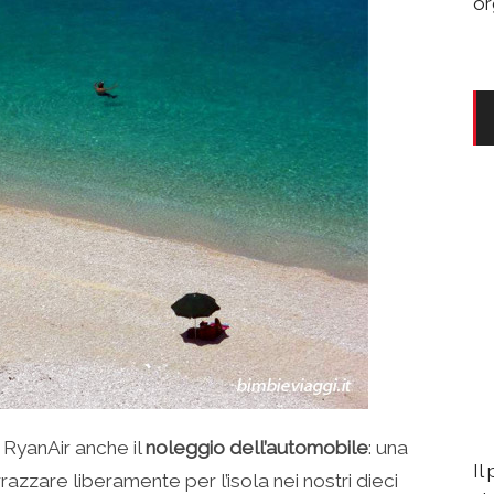
or
RyanAir anche il
noleggio dell’automobile
: una
Il
razzare liberamente per l’isola nei nostri dieci