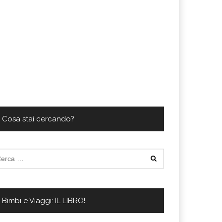
Cosa stai cercando?
cerca
:
Bimbi e Viaggi: IL LIBRO!