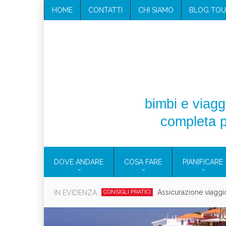
HOME
CONTATTI
CHI SIAMO
BLOG TOU
bimbi e viaggi
completa p
DOVE ANDARE
COSA FARE
PIANIFICARE
Cosmetici solidi in vi
IN EVIDENZA
CONSIGLI PRATICI
Viaggi per d
EOLIE
CAMPANIA