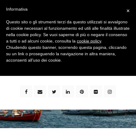
Informativa
×
Questo sito o gli strumenti terzi da questo utilizzati si avvalgono
di cookie necessari al funzionamento ed utili alle finalità illustrate
nella cookie policy. Se vuoi saperne di più o negare il consenso
a tutti o ad alcuni cookie, consulta la
cookie policy
.
Chiudendo questo banner, scorrendo questa pagina, cliccando
su un link o proseguendo la navigazione in altra maniera,
bimbi e viaggi - family travel blog: community #1 in
acconsenti all’uso dei cookie.
italia e guida completa per viaggiare con i bambini -
by milena marchioni