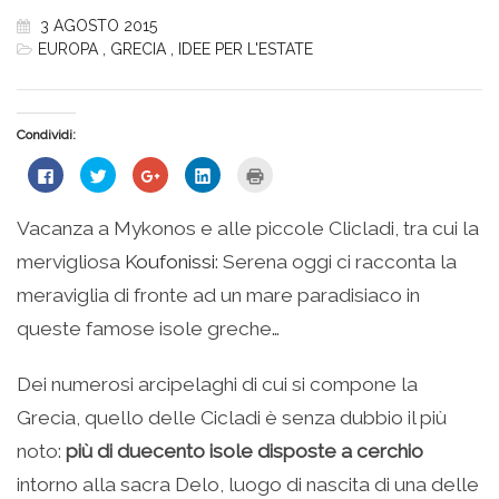
3 AGOSTO 2015
EUROPA
,
GRECIA
,
IDEE PER L'ESTATE
Condividi:
Fai
Fai
Fai
Fai
Fai
clic
clic
clic
clic
clic
per
qui
qui
qui
qui
condividere
per
per
per
per
su
condividere
condividere
condividere
stampare
Vacanza a Mykonos e alle piccole Clicladi, tra cui la
Facebook
su
su
su
(Si
(Si
Twitter
Google+
LinkedIn
apre
mervigliosa
Koufonissi
: Serena oggi ci racconta la
apre
(Si
(Si
(Si
in
in
apre
apre
apre
una
una
in
in
in
nuova
meraviglia di fronte ad un mare paradisiaco in
nuova
una
una
una
finestra)
finestra)
nuova
nuova
nuova
queste famose isole greche…
finestra)
finestra)
finestra)
Dei numerosi arcipelaghi di cui si compone la
Grecia, quello delle Cicladi è senza dubbio il più
noto:
più di duecento isole disposte a cerchio
intorno alla sacra Delo, luogo di nascita di una delle