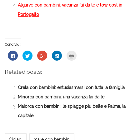
Algarve con bambini: vacanza fai da te e low cost in
Portogallo
Condividi:
Fai
Fai
Fai
Fai
Fai
clic
clic
clic
clic
clic
per
qui
qui
qui
qui
condividere
per
per
per
per
su
condividere
condividere
condividere
stampare
Related posts:
Facebook
su
su
su
(Si
(Si
Twitter
Google+
LinkedIn
apre
apre
(Si
(Si
(Si
in
in
apre
apre
apre
una
Creta con bambini: entusiasmarsi con tutta la famiglia
una
in
in
in
nuova
nuova
una
una
una
finestra)
finestra)
nuova
nuova
nuova
Minorca con bambini: una vacanza fai da te
finestra)
finestra)
finestra)
Maiorca con bambini: le spiagge più belle e Palma, la
capitale
*Redazione*
Cicladi
mare con bambini