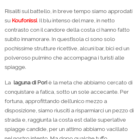
Risaliti sul battello, in breve tempo siamo approdati
su
Koufonissi
. Il blu intenso del mare, in netto
contrasto con il candore della costa ci hanno fatto
subito innamorare. In quest’isola ci sono solo
pochissime strutture ricettive, alcuni bar, bici ed un
polveroso pulmino che accompagna i turisti alle
spiagge.
La
laguna di Pori
è la meta che abbiamo cercato di
conquistare a fatica, sotto un sole accecante. Per
fortuna, approfittando dell’unico mezzo a
disposizione, siamo riusciti a risparmiarci un pezzo di
strada e, raggiunta la costa est dalle superlative
spiagge candide, per un attimo abbiamo vacillato
nel nostro intento. Ma dopo qualche tuffo