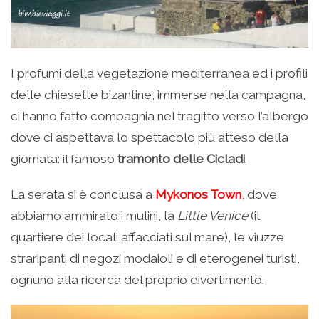
I profumi della vegetazione mediterranea ed i profili
delle chiesette bizantine, immerse nella campagna,
ci hanno fatto compagnia nel tragitto verso l’albergo
dove ci aspettava lo spettacolo più atteso della
giornata: il famoso
tramonto delle Cicladi
.
La serata si è conclusa a
Mykonos Town
, dove
abbiamo ammirato i mulini, la
Little Venice
(il
quartiere dei locali affacciati sul mare), le viuzze
straripanti di negozi modaioli e di eterogenei turisti,
ognuno alla ricerca del proprio divertimento.