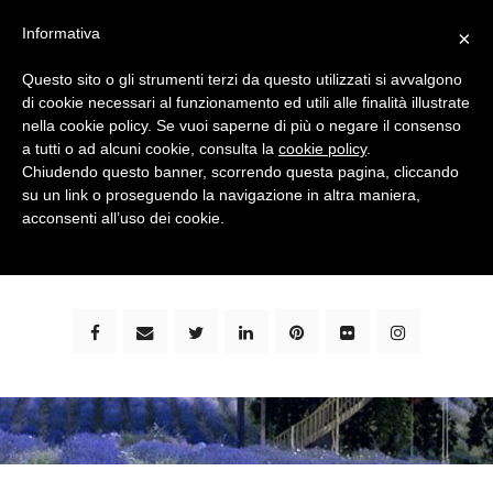
Informativa
×
Questo sito o gli strumenti terzi da questo utilizzati si avvalgono
di cookie necessari al funzionamento ed utili alle finalità illustrate
nella cookie policy. Se vuoi saperne di più o negare il consenso
a tutti o ad alcuni cookie, consulta la
cookie policy
.
Chiudendo questo banner, scorrendo questa pagina, cliccando
su un link o proseguendo la navigazione in altra maniera,
bimbi e viaggi - family travel blog: community #1 in
acconsenti all’uso dei cookie.
italia e guida completa per viaggiare con i bambini -
by milena marchioni