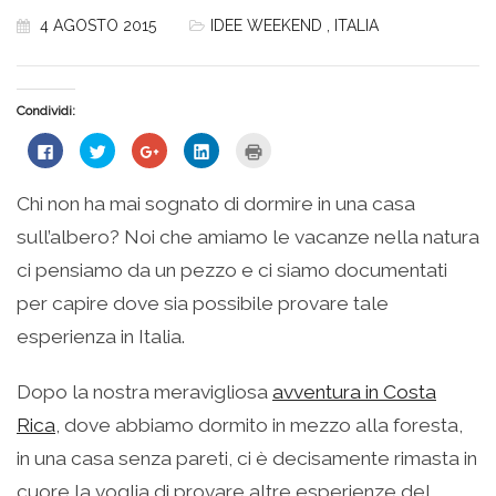
4 AGOSTO 2015
IDEE WEEKEND
,
ITALIA
Condividi:
Fai
Fai
Fai
Fai
Fai
clic
clic
clic
clic
clic
per
qui
qui
qui
qui
condividere
per
per
per
per
su
condividere
condividere
condividere
stampare
Chi non ha mai sognato di dormire in una casa
Facebook
su
su
su
(Si
(Si
Twitter
Google+
LinkedIn
apre
sull’albero? Noi che amiamo le vacanze nella natura
apre
(Si
(Si
(Si
in
in
apre
apre
apre
una
una
in
in
in
nuova
ci pensiamo da un pezzo e ci siamo documentati
nuova
una
una
una
finestra)
finestra)
nuova
nuova
nuova
per capire dove sia possibile provare tale
finestra)
finestra)
finestra)
esperienza in Italia.
Dopo la nostra meravigliosa
avventura in Costa
Rica
, dove abbiamo dormito in mezzo alla foresta,
in una casa senza pareti, ci è decisamente rimasta in
cuore la voglia di provare altre esperienze del