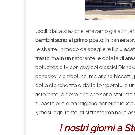
Usciti dalla stazione, eravamo già all’inte
bambini sono al primo posto
: in camera av
le sbarre, in modo da scegliere il più adat
trasforma in un ristorante, è dotata di are
peluches e tv con dvd dei classici Disney
pancake, ciambelline, ma anche biscotti,
della stanchezza e delle temperature un
ristorante, e devo dire che sono stati mol
di pasta olio e parmigiano per Nicolò (eb
5 mesi, ogni tanto mi si trasforma nel classi
I nostri giorni a