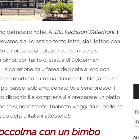
rno del nostro hotel. Al
Blu Radisson Waterfront,
i
evamo sia il classico terzo letto, sia il lettino con
to a noi. La sala colazione, che di sera si
a bimbi, con tanto di statua di Spiderman,
. La colazione ha un’area dedicata a loro con
 pane morbido e crema di nocciole. Noi, a causa
 po’ basse, abbiamo cenato due sere presso il
to disponibili e comprensivi a preparare un piatto
bene sì, nonostante il nanetto viaggi da quando ha
In
co dei più italiani all’estero!).
 Stoccolma con un bimbo
N