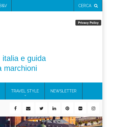
 B&V
CERCA
 italia e guida
a marchioni
TRAVEL STYLE
NEWSLETTER