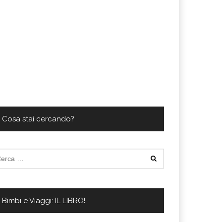
Cosa stai cercando?
cerca
:
Bimbi e Viaggi: IL LIBRO!