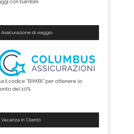
aggi con bambini
Assicurazione di viaggio
a il codice "BIMBI" per ottenere lo
onto del 10%
Vacanza in Cilento