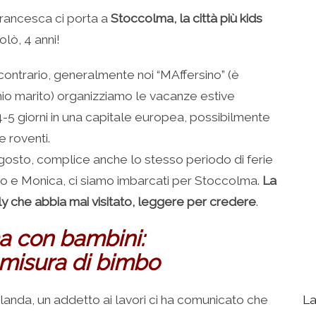
Francesca ci porta a
Stoccolma, la città più kids
lò, 4 anni!
contrario, generalmente noi “MAffersino” (è
mio marito) organizziamo le vacanze estive
4-5 giorni in una capitale europea, possibilmente
e roventi.
6 agosto, complice anche lo stesso periodo di ferie
dro e Monica, ci siamo imbarcati per Stoccolma.
La
dly che abbia mai visitato, leggere per credere
.
a con bambini:
 misura di bimbo
rlanda, un addetto ai lavori ci ha comunicato che
La