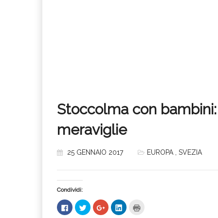
Stoccolma con bambini: 
meraviglie
25 GENNAIO 2017
EUROPA
,
SVEZIA
Condividi:
Fai
Fai
Fai
Fai
Fai
clic
clic
clic
clic
clic
per
qui
qui
qui
qui