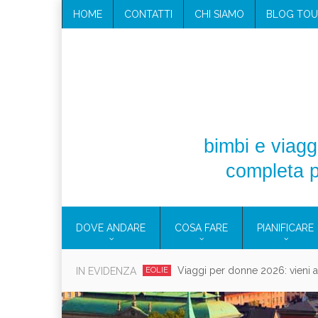
HOME
CONTATTI
CHI SIAMO
BLOG TOU
bimbi e viaggi
completa p
DOVE ANDARE
COSA FARE
PIANIFICARE
Viaggi per donne 2026: vieni all
IN EVIDENZA
EOLIE
Villaggio per fami
CAMPANIA
Vaca
CAMPEGGIO