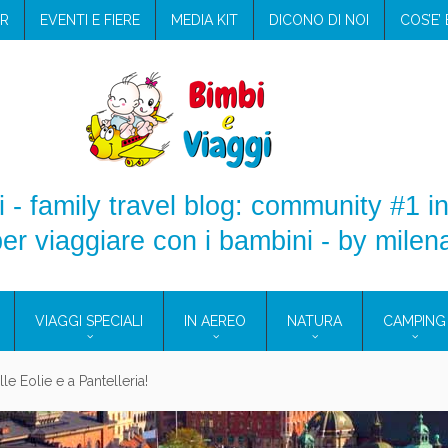
R
EVENTI E FIERE
MEDIA KIT
DICONO DI NOI
COS’E’
 - family travel blog: community #1 in
er viaggiare con i bambini - by milen
VIAGGI SPECIALI
IN AEREO
NATURA
CAMPING
e Eolie e a Pantelleria!
glie in Cilento: il Blue Marine di Marina di Camerota
nze in campeggio con i bambini: come trovare l’offerta migliore?