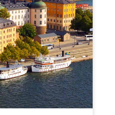
s supera il 21%
i che hanno conquistato la mia valigia (e la pelle sensibile)