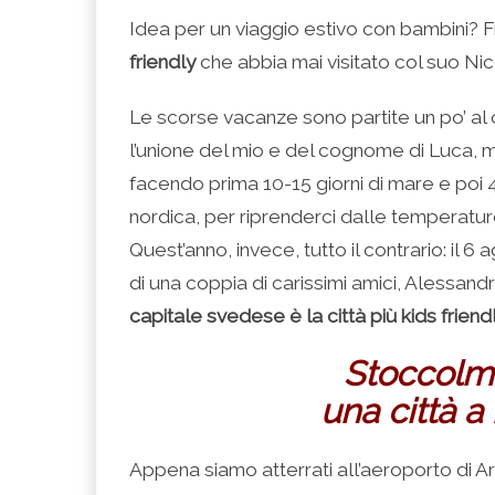
condividere
per
per
per
per
su
condividere
condividere
condividere
stampare
Idea per un viaggio estivo con bambini? 
Facebook
su
su
su
(Si
(Si
Twitter
Google+
LinkedIn
apre
friendly
che abbia mai visitato col suo Nico
apre
(Si
(Si
(Si
in
in
apre
apre
apre
una
una
in
in
in
nuova
nuova
una
una
una
finestra)
Le scorse vacanze sono partite un po’ al 
finestra)
nuova
nuova
nuova
finestra)
finestra)
finestra)
l’unione del mio e del cognome di Luca, 
facendo prima 10-15 giorni di mare e poi 
nordica, per riprenderci dalle temperatur
Quest’anno, invece, tutto il contrario: il 
di una coppia di carissimi amici, Alessan
capitale svedese è la città più kids frien
Stoccolm
una città a
Appena siamo atterrati all’aeroporto di A