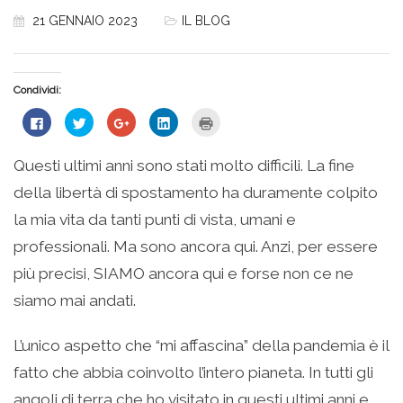
21 GENNAIO 2023
IL BLOG
Condividi:
Fai
Fai
Fai
Fai
Fai
clic
clic
clic
clic
clic
per
qui
qui
qui
qui
condividere
per
per
per
per
su
condividere
condividere
condividere
stampare
Questi ultimi anni sono stati molto difficili. La fine
Facebook
su
su
su
(Si
(Si
Twitter
Google+
LinkedIn
apre
della libertà di spostamento ha duramente colpito
apre
(Si
(Si
(Si
in
in
apre
apre
apre
una
una
in
in
in
nuova
la mia vita da tanti punti di vista, umani e
nuova
una
una
una
finestra)
finestra)
nuova
nuova
nuova
professionali. Ma sono ancora qui. Anzi, per essere
finestra)
finestra)
finestra)
più precisi, SIAMO ancora qui e forse non ce ne
siamo mai andati.
L’unico aspetto che “mi affascina” della pandemia è il
fatto che abbia coinvolto l’intero pianeta. In tutti gli
angoli di terra che ho visitato in questi ultimi anni e