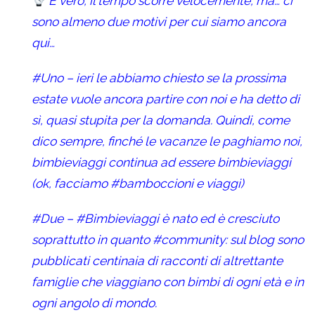
È vero, il tempo scorre velocemente, ma… ci
sono almeno due motivi per cui siamo ancora
qui…
#Uno
– ieri le abbiamo chiesto se la prossima
estate vuole ancora partire con noi e ha detto di
sì, quasi stupita per la domanda. Quindi, come
dico sempre, finché le vacanze le paghiamo noi,
bimbieviaggi continua ad essere bimbieviaggi
(ok, facciamo
#bamboccioni
e viaggi)
#Due
–
#Bimbieviaggi
è nato ed è cresciuto
soprattutto in quanto
#community
: sul blog sono
pubblicati centinaia di racconti di altrettante
famiglie che viaggiano con bimbi di ogni età e in
ogni angolo di mondo.