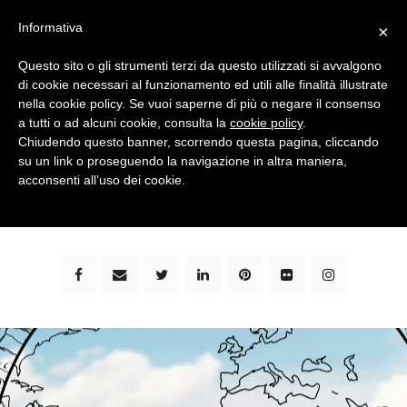
Informativa
×
Questo sito o gli strumenti terzi da questo utilizzati si avvalgono
di cookie necessari al funzionamento ed utili alle finalità illustrate
nella cookie policy. Se vuoi saperne di più o negare il consenso
a tutti o ad alcuni cookie, consulta la
cookie policy
.
Chiudendo questo banner, scorrendo questa pagina, cliccando
su un link o proseguendo la navigazione in altra maniera,
bimbi e viaggi - family travel blog: community #1 in
acconsenti all’uso dei cookie.
italia e guida completa per viaggiare con i bambini -
by milena marchioni