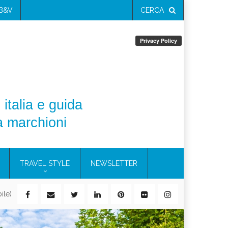
 B&V
CERCA
 italia e guida
a marchioni
TRAVEL STYLE
NEWSLETTER
ile)