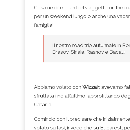
condividere
per
per
per
per
su
condividere
condividere
condividere
stampare
Cosa ne dite di un bel viaggetto on the ro
Facebook
su
su
su
(Si
(Si
Twitter
Google+
LinkedIn
apre
per un weekend lungo o anche una vacanz
apre
(Si
(Si
(Si
in
in
apre
apre
apre
una
una
in
in
in
nuova
famiglia!
nuova
una
una
una
finestra)
finestra)
nuova
nuova
nuova
finestra)
finestra)
finestra)
Il nostro road trip autunnale in Ro
Brasov, Sinaia, Rasnov e Bacau.
Abbiamo volato con
Wizzair:
avevamo fatt
sfruttata fino all’ultimo, approfittando de
Catania.
Comincio con il precisare che inizialmente 
volato su Iasi, invece che su Bucarest, per