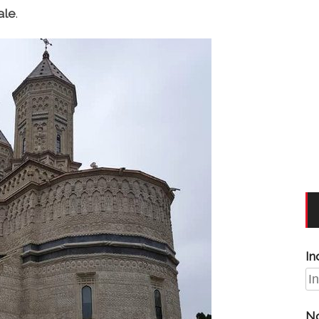
ale
.
In
N