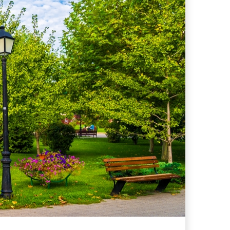
ferta migliore?
 lo sconto Columbus supera il 21%