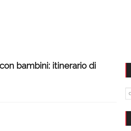
on bambini: itinerario di
Ri
per