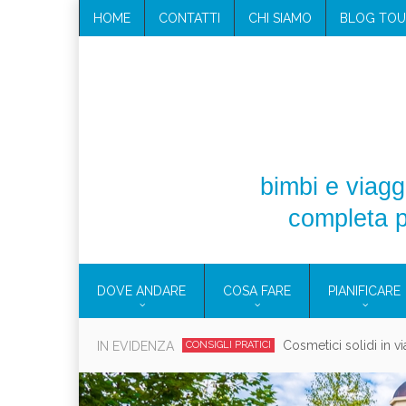
HOME
CONTATTI
CHI SIAMO
BLOG TOU
bimbi e viaggi
completa p
DOVE ANDARE
COSA FARE
PIANIFICARE
Cosmetici solidi in vi
IN EVIDENZA
CONSIGLI PRATICI
Viaggi per d
EOLIE
CAMPANIA