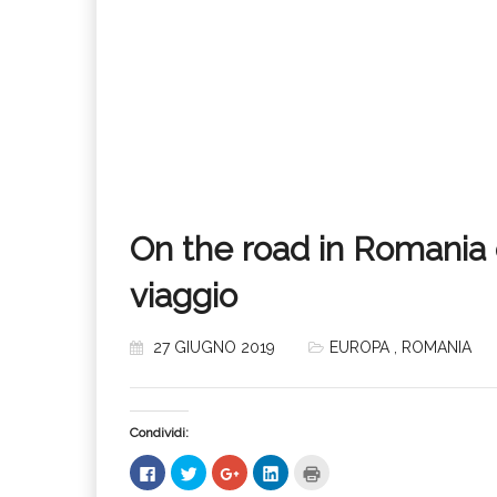
On the road in Romania c
viaggio
27 GIUGNO 2019
EUROPA
,
ROMANIA
Condividi:
Fai
Fai
Fai
Fai
Fai
clic
clic
clic
clic
clic
per
qui
qui
qui
qui