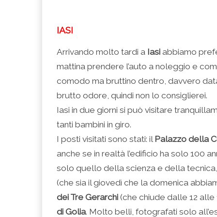
IASI
Arrivando molto tardi a
Iasi
abbiamo prefer
mattina prendere l’auto a noleggio e cominci
comodo ma bruttino dentro, davvero data
brutto odore, quindi non lo consiglierei.
Iasi in due giorni si può visitare tranquilla
tanti bambini in giro.
I posti visitati sono stati: il
Palazzo della C
anche se in realtà l’edificio ha solo 100 an
solo quello della scienza e della tecnica
(che sia il giovedì che la domenica abbiam
dei Tre Gerarchi
(che chiude dalle 12 alle 
di Golia
. Molto belli, fotografati solo all’