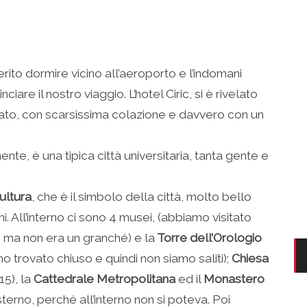
ito dormire vicino all’aeroporto e l’indomani
are il nostro viaggio. L’hotel Ciric, si è rivelato
to, con scarsissima colazione e davvero con un
mente, è una tipica città universitaria, tanta gente e
ultura
, che è il simbolo della città, molto bello
ni. All’interno ci sono 4 musei, (abbiamo visitato
, ma non era un granché) e la
Torre dell’Orologio
o trovato chiuso e quindi non siamo saliti);
Chiesa
15), la
Cattedrale Metropolitana
ed il
Monastero
esterno, perché all’interno non si poteva. Poi