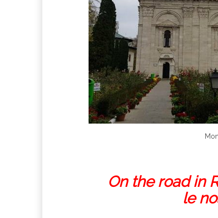
Mona
On the road in 
le no