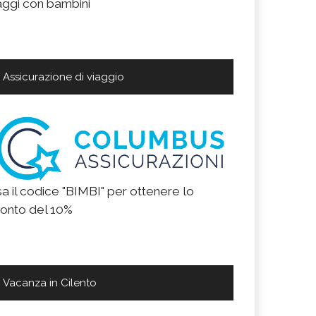
aggi con bambini
Assicurazione di viaggio
a il codice "BIMBI" per ottenere lo
onto del 10%
Vacanza in Cilento