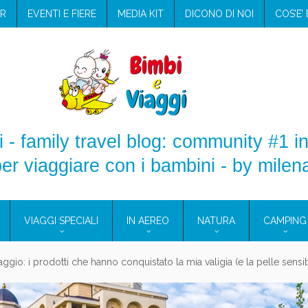
R
EVENTI E FIERE
MEDIA KIT
DICONO DI NOI
COS’E’
 - family travel blog: community #1 in
er viaggiare con i bambini - by milen
VIAGGI SPECIALI
IN AEREO
NATURA
CAMPING
aggio: i prodotti che hanno conquistato la mia valigia (e la pelle sensib
onne 2026: vieni alle Eolie e a Pantelleria!
Villaggio per famiglie in Cilento: il Blue Marine di Marina di Camerota