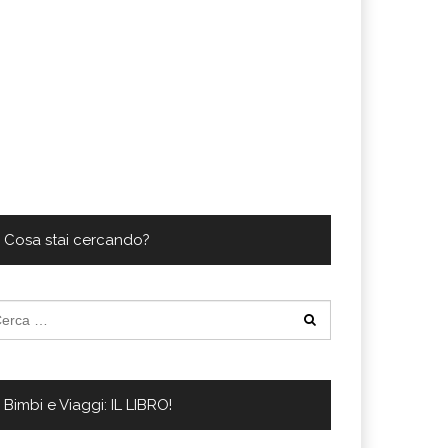
Cosa stai cercando?
cerca
:
Bimbi e Viaggi: IL LIBRO!