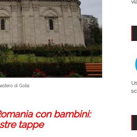
vi
Us
stero di Golia
sc
Romania con bambini:
stre tappe