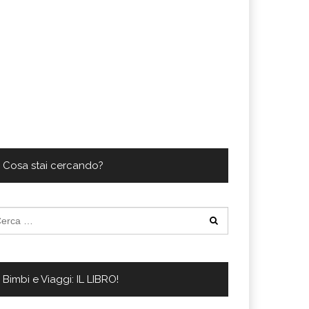
Cosa stai cercando?
cerca
:
Bimbi e Viaggi: IL LIBRO!