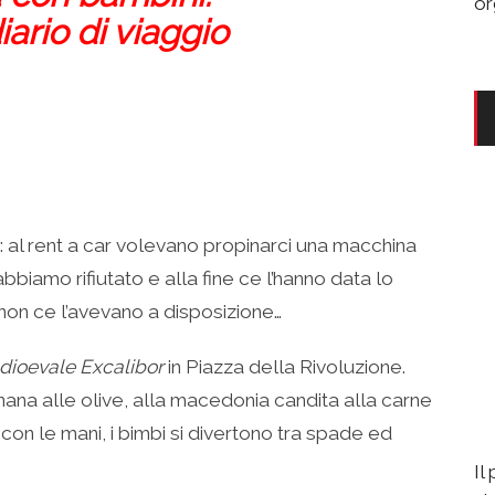
or
diario di viaggio
a: al rent a car volevano propinarci una macchina
abbiamo rifiutato e alla fine ce l’hanno data lo
non ce l’avevano a disposizione…
dioevale Excalibor
in Piazza della Rivoluzione.
anana alle olive, alla macedonia candita alla carne
con le mani, i bimbi si divertono tra spade ed
Il