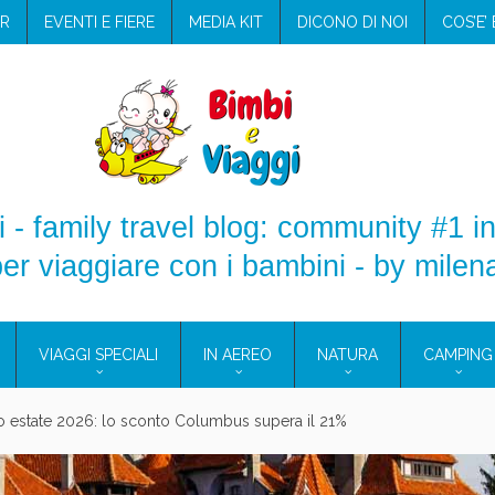
R
EVENTI E FIERE
MEDIA KIT
DICONO DI NOI
COS’E’
 - family travel blog: community #1 in
er viaggiare con i bambini - by milen
VIAGGI SPECIALI
IN AEREO
NATURA
CAMPING
aggio: i prodotti che hanno conquistato la mia valigia (e la pelle sensib
onne 2026: vieni alle Eolie e a Pantelleria!
Villaggio per famiglie in Cilento: il Blue Marine di Marina di Camerota