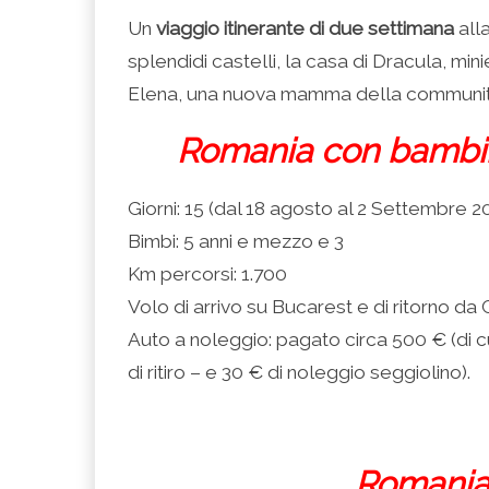
condividere
per
per
per
per
su
condividere
condividere
condividere
stampare
Un
viaggio itinerante di due settimana
all
Facebook
su
su
su
(Si
(Si
Twitter
Google+
LinkedIn
apre
splendidi castelli, la casa di Dracula, minie
apre
(Si
(Si
(Si
in
in
apre
apre
apre
una
una
in
in
in
nuova
Elena, una nuova mamma della community
nuova
una
una
una
finestra)
finestra)
nuova
nuova
nuova
finestra)
finestra)
finestra)
Romania con bambini
Giorni: 15 (dal 18 agosto al 2 Settembre 2
Bimbi: 5 anni e mezzo e 3
Km percorsi: 1.700
Volo di arrivo su Bucarest e di ritorno d
Auto a noleggio: pagato circa 500 € (di c
di ritiro – e 30 € di noleggio seggiolino).
Romania