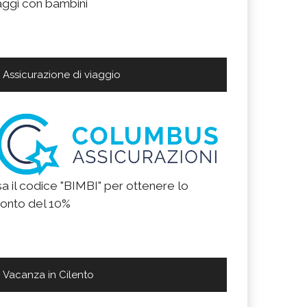
aggi con bambini
Assicurazione di viaggio
a il codice "BIMBI" per ottenere lo
onto del 10%
Vacanza in Cilento