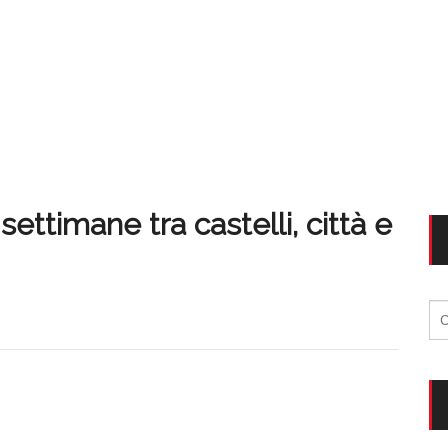
ettimane tra castelli, città e
Ri
per