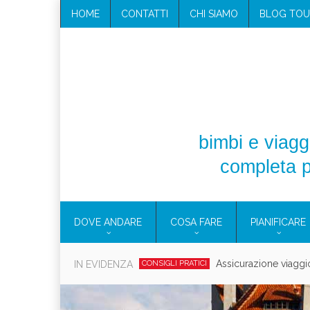
HOME
CONTATTI
CHI SIAMO
BLOG TOU
bimbi e viaggi
completa p
DOVE ANDARE
COSA FARE
PIANIFICARE
Cosmetici solidi in vi
IN EVIDENZA
CONSIGLI PRATICI
Viaggi per d
EOLIE
CAMPANIA