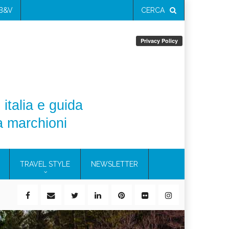
 B&V
CERCA
 italia e guida
a marchioni
TRAVEL STYLE
NEWSLETTER
ile)