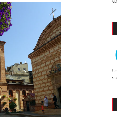
vi
Us
sc