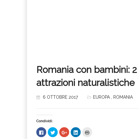
Romania con bambini: 2 s
attrazioni naturalistiche
6 OTTOBRE 2017
EUROPA
,
ROMANIA
Condividi:
Fai
Fai
Fai
Fai
Fai
clic
clic
clic
clic
clic
per
qui
qui
qui
qui