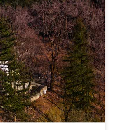
ferta migliore?
 lo sconto Columbus supera il 21%