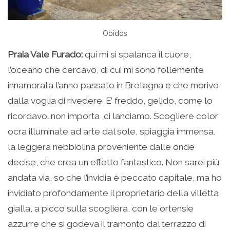
Obidos
Praia Vale Furado:
qui mi si spalanca il cuore,
l’oceano che cercavo, di cui mi sono follemente
innamorata l’anno passato in Bretagna e che morivo
dalla voglia di rivedere. E’ freddo, gelido, come lo
ricordavo…non importa ,ci lanciamo. Scogliere color
ocra illuminate ad arte dal sole, spiaggia immensa,
la leggera nebbiolina proveniente dalle onde
decise, che crea un effetto fantastico. Non sarei più
andata via, so che l’invidia è peccato capitale, ma ho
invidiato profondamente il proprietario della villetta
gialla, a picco sulla scogliera, con le ortensie
azzurre che si godeva il tramonto dal terrazzo di