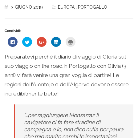
3 GIUGNO 2019
EUROPA
,
PORTOGALLO
Condividi:
Fai
Fai
Fai
Fai
Fai
clic
clic
clic
clic
clic
per
qui
qui
qui
qui
condividere
per
per
per
per
su
condividere
condividere
condividere
stampare
Preparatevi perché il diario di viaggio di Gloria sul
Facebook
su
su
su
(Si
(Si
Twitter
Google+
LinkedIn
apre
suo viaggio on the road in Portogallo con Olivia (3
apre
(Si
(Si
(Si
in
in
apre
apre
apre
una
una
in
in
in
nuova
anni) vi farà venire una gran voglia di partire! Le
nuova
una
una
una
finestra)
finestra)
nuova
nuova
nuova
regioni dell’Alentejo e dell’Algarve devono essere
finestra)
finestra)
finestra)
incredibilmente belle!
“…per raggiungere Monsarraz il
navigatore ci fa fare stradine di
campagna e io, non dico nulla per paura
che mio marito cambi le impostazioni,