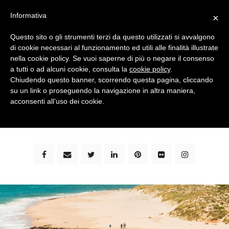
Informativa
×
Questo sito o gli strumenti terzi da questo utilizzati si avvalgono
di cookie necessari al funzionamento ed utili alle finalità illustrate
nella cookie policy. Se vuoi saperne di più o negare il consenso
a tutti o ad alcuni cookie, consulta la
cookie policy
.
Chiudendo questo banner, scorrendo questa pagina, cliccando
su un link o proseguendo la navigazione in altra maniera,
bimbi e viaggi - family travel blog: community #1 in
acconsenti all’uso dei cookie.
italia e guida completa per viaggiare con i bambini -
by milena marchioni