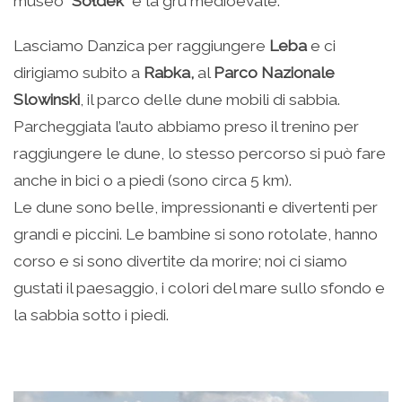
museo “
Sołdek
” e la gru medioevale.
Lasciamo Danzica per raggiungere
Leba
e ci
dirigiamo subito a
Rabka,
al
Parco Nazionale
Slowinski
, il parco delle dune mobili di sabbia.
Parcheggiata l’auto abbiamo preso il trenino per
raggiungere le dune, lo stesso percorso si può fare
anche in bici o a piedi (sono circa 5 km).
Le dune sono belle, impressionanti e divertenti per
grandi e piccini. Le bambine si sono rotolate, hanno
corso e si sono divertite da morire; noi ci siamo
gustati il paesaggio, i colori del mare sullo sfondo e
la sabbia sotto i piedi.