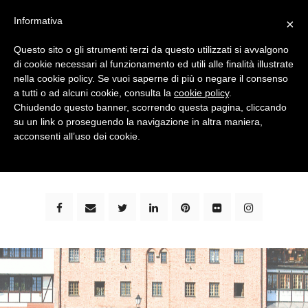
Informativa
×
Questo sito o gli strumenti terzi da questo utilizzati si avvalgono
di cookie necessari al funzionamento ed utili alle finalità illustrate
nella cookie policy. Se vuoi saperne di più o negare il consenso
a tutti o ad alcuni cookie, consulta la
cookie policy
.
Chiudendo questo banner, scorrendo questa pagina, cliccando
su un link o proseguendo la navigazione in altra maniera,
bimbi e viaggi - family travel blog: community #1 in
acconsenti all’uso dei cookie.
italia e guida completa per viaggiare con i bambini -
by milena marchioni