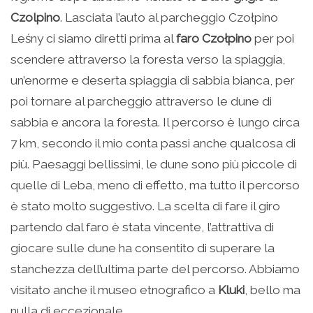
Czolpino
. Lasciata l’auto al parcheggio Czołpino
Leśny ci siamo diretti prima al
faro Czołpino
per poi
scendere attraverso la foresta verso la spiaggia,
un’enorme e deserta spiaggia di sabbia bianca, per
poi tornare al parcheggio attraverso le dune di
sabbia e ancora la foresta. Il percorso è lungo circa
7 km, secondo il mio conta passi anche qualcosa di
più. Paesaggi bellissimi, le dune sono più piccole di
quelle di Leba, meno di effetto, ma tutto il percorso
è stato molto suggestivo. La scelta di fare il giro
partendo dal faro è stata vincente, l’attrattiva di
giocare sulle dune ha consentito di superare la
stanchezza dell’ultima parte del percorso. Abbiamo
visitato anche il museo etnografico a
Kluki
, bello ma
nulla di eccezionale.