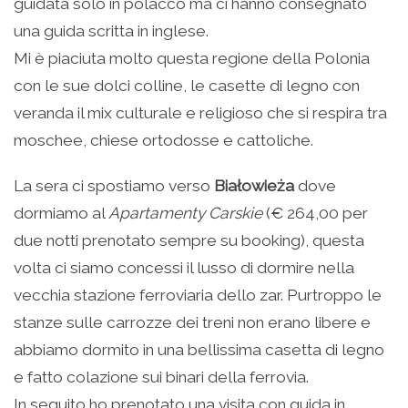
guidata solo in polacco ma ci hanno consegnato
una guida scritta in inglese.
Mi è piaciuta molto questa regione della Polonia
con le sue dolci colline, le casette di legno con
veranda il mix culturale e religioso che si respira tra
moschee, chiese ortodosse e cattoliche.
La sera ci spostiamo verso
Białowieża
dove
dormiamo al
Apartamenty Carskie
(€ 264,00 per
due notti prenotato sempre su booking), questa
volta ci siamo concessi il lusso di dormire nella
vecchia stazione ferroviaria dello zar. Purtroppo le
stanze sulle carrozze dei treni non erano libere e
abbiamo dormito in una bellissima casetta di legno
e fatto colazione sui binari della ferrovia.
In seguito ho prenotato una visita con guida in