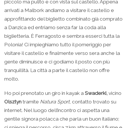
piccolo ma pulito e con vista sul castello. Appena
arrivati a Malbork andiamo a visitare il castello e
approfittando del biglietto combinato già comprato
a Danzica ed entriamo senza far la coda alla
biglietteria. È Ferragosto e sembra esserci tutta la
Polonia! Ci impieghiamo tutto il pomeriggio per
visitare il castello e finalmente verso sera anche la
gente diminuisce e ci godiamo il posto con più
tranquillità. La città a parte il castello non offre
molto.
Ho poi prenotato un giro in kayak a
Swaderki,
vicino
Olsztyn
tramite
Natura Sport
, contatto trovato su
internet. Nel luogo dell’incontro ci aspetta una
gentile signora polacca che parla un buon italiano;
ci spiega il percorso, circa 7 km attraverso il fiume e