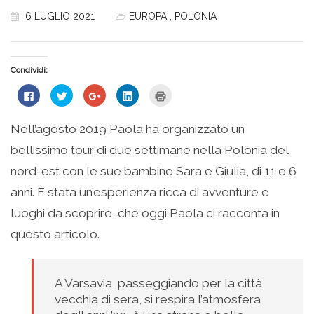
6 LUGLIO 2021
EUROPA
,
POLONIA
Condividi:
Fai
Fai
Fai
Fai
Fai
clic
clic
clic
clic
clic
per
qui
qui
qui
qui
condividere
per
per
per
per
su
condividere
condividere
condividere
stampare
Nell’agosto 2019 Paola ha organizzato un
Facebook
su
su
su
(Si
(Si
Twitter
Google+
LinkedIn
apre
bellissimo tour di due settimane nella Polonia del
apre
(Si
(Si
(Si
in
in
apre
apre
apre
una
una
in
in
in
nuova
nord-est con le sue bambine Sara e Giulia, di 11 e 6
nuova
una
una
una
finestra)
finestra)
nuova
nuova
nuova
anni. È stata un’esperienza ricca di avventure e
finestra)
finestra)
finestra)
luoghi da scoprire, che oggi Paola ci racconta in
questo articolo.
A Varsavia, passeggiando per la città
vecchia di sera, si respira l’atmosfera