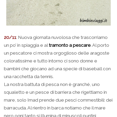
20/11
: Nuova giornata nuvolosa che trascorriamo
un po’ in spiaggia e al
tramonto a pescare
. Al porto
un pescatore ci mostra orgoglioso delle aragoste
coloratissime e tutto intorno ci sono donne e
bambini che giocano ad una specie di baseball con
una racchetta da tennis.
La nostra battuta di pesca non è granché, uno
squaletto e un pesce di barriera che rigettiamo in
mare, solo Imad prende due pesci commestibili: dei
barracuda. Al rientro in barca notiamo che il mare
nero ogni tanto si illumina di minuscoli puntini