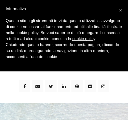
Informativa
×
Questo sito o gli strumenti terzi da questo utilizzati si avvalgono
di cookie necessari al funzionamento ed utili alle finalità illustrate
nella cookie policy. Se vuoi saperne di più o negare il consenso
a tutti o ad alcuni cookie, consulta la
cookie policy
.
Chiudendo questo banner, scorrendo questa pagina, cliccando
su un link o proseguendo la navigazione in altra maniera,
bimbi e viaggi - family travel blog: community #1 in
acconsenti all’uso dei cookie.
italia e guida completa per viaggiare con i bambini -
by milena marchioni