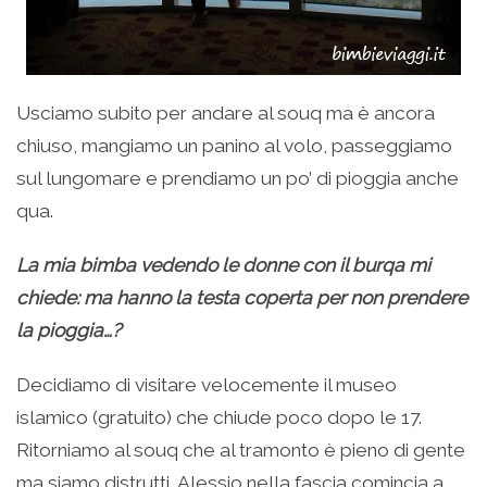
Usciamo subito per andare al souq ma è ancora
chiuso, mangiamo un panino al volo, passeggiamo
sul lungomare e prendiamo un po’ di pioggia anche
qua.
La mia bimba vedendo le donne con il burqa mi
chiede: ma hanno la testa coperta per non prendere
la pioggia…?
Decidiamo di visitare velocemente il museo
islamico (gratuito) che chiude poco dopo le 17.
Ritorniamo al souq che al tramonto è pieno di gente
ma siamo distrutti, Alessio nella fascia comincia a