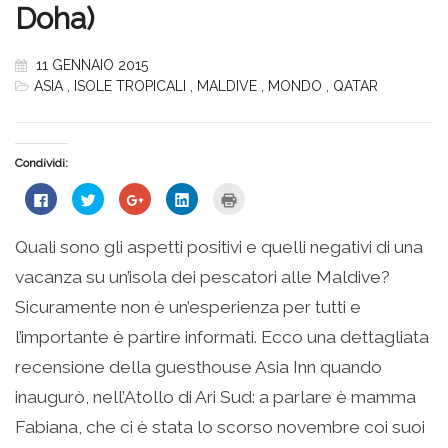
Doha)
11 GENNAIO 2015
ASIA
,
ISOLE TROPICALI
,
MALDIVE
,
MONDO
,
QATAR
Condividi:
Fai
Fai
Fai
Fai
Fai
clic
clic
clic
clic
clic
per
qui
qui
qui
qui
condividere
per
per
per
per
su
condividere
condividere
condividere
stampare
Quali sono gli aspetti positivi e quelli negativi di una
Facebook
su
su
su
(Si
(Si
Twitter
Google+
LinkedIn
apre
vacanza su un’isola dei pescatori alle Maldive?
apre
(Si
(Si
(Si
in
in
apre
apre
apre
una
una
in
in
in
nuova
Sicuramente non è un’esperienza per tutti e
nuova
una
una
una
finestra)
finestra)
nuova
nuova
nuova
l’importante è partire informati. Ecco una dettagliata
finestra)
finestra)
finestra)
recensione della guesthouse Asia Inn quando
inaugurò, nell’Atollo di Ari Sud: a parlare è mamma
Fabiana, che ci è stata lo scorso novembre coi suoi