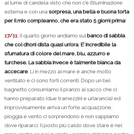
al lume di candela visto che non c’è l’illuminazione
esterna e con una
sorpresa, una bella e buona torta
per il mio compleanno, che era stato 5 giorni prima
!
17/11
: Il quarto giorno andiamo sul
banco di sabbia
che col dhoni dista quasi un’ora
.
E’ incredibile la
sfumatura di colore del mare, blu, azzurro e
turchese. La sabbia invece è talmente bianca da
accecare
. Lì in mezzo al mare è anche molto
ventilato e ci sono forti correnti. Dopo un bel
bagnetto consumiamo il pranzo al sacco che ci
hanno preparato (due tramezzini e un’arancia) ed
improvvisamente arriva un forte acquazzone,
pioggia e vento ci sorprendono e non sappiamo
dove ripararci. Il posto più caldo dove stare è nel