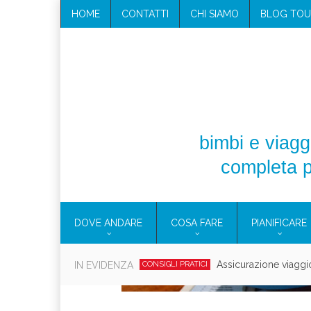
HOME
CONTATTI
CHI SIAMO
BLOG TOU
bimbi e viaggi
completa p
DOVE ANDARE
COSA FARE
PIANIFICARE
Cosmetici solidi in vi
IN EVIDENZA
CONSIGLI PRATICI
Viaggi per d
EOLIE
CAMPANIA