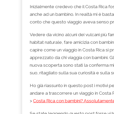
condividere
per
per
per
per
su
condividere
condividere
condividere
stampare
Inizialmente credevo che il Costa Rica fo
Facebook
su
su
su
(Si
(Si
Twitter
Google+
LinkedIn
apre
anche ad un bambino. In realtà mi è bastato
apre
(Si
(Si
(Si
in
in
apre
apre
apre
una
una
in
in
in
nuova
conto che questo viaggio aveva senso prop
nuova
una
una
una
finestra)
finestra)
nuova
nuova
nuova
finestra)
finestra)
finestra)
Vedere da vicino alcuni dei vulcani più f
habitat naturale, fare amicizia con bambin
capire come un viaggio in Costa Rica si 
apprezzato da chi viaggia con bambini. Gli
nuova scoperta sono stati la conferma mig
suo, ritagliato sulla sua curiosità e sulla 
Ho già riassunto in questo post i motivi p
andare a trascorrere un viaggio in Costa 
>
Costa Rica con bambini? Assolutamente
Se state leggendo questo post forse vi ho