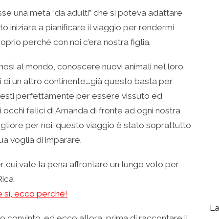
sse una meta “da adulti” che si poteva adattare
 iniziare a pianificare il viaggio per rendermi
rio perché con noi c’era nostra figlia.
amosi al mondo, conoscere nuovi animali nel loro
i di un altro continente….già questo basta per
presti perfettamente per essere vissuto ed
 occhi felici di Amanda di fronte ad ogni nostra
liore per noi: questo viaggio è stato soprattutto
sua voglia di imparare.
er cui vale la pena affrontare un lungo volo per
Rica
 sì, ecco perchè!
La
 convinto…ed ecco allora, prima di raccontare il