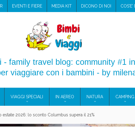
R
EVENTI E FIERE
MEDIA KIT
DICONO DI NOI
COS’E’
 - family travel blog: community #1 in
er viaggiare con i bambini - by milen
VIAGGI SPECIALI
IN AEREO
NATURA
CAMPING
aggio: i prodotti che hanno conquistato la mia valigia (e la pelle sensib
onne 2026: vieni alle Eolie e a Pantelleria!
Villaggio per famiglie in Cilento: il Blue Marine di Marina di Camerota