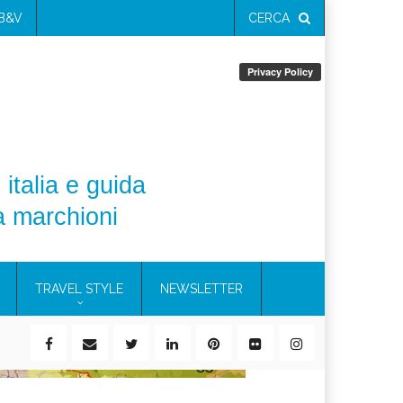
 B&V
CERCA
 italia e guida
a marchioni
TRAVEL STYLE
NEWSLETTER
ile)