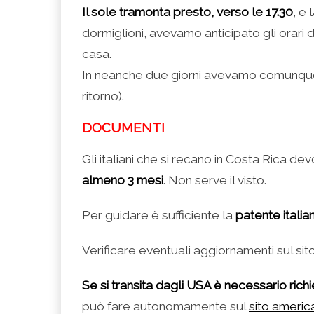
Il sole tramonta presto, verso le 17.30
, e
dormiglioni, avevamo anticipato gli orari d
casa.
In neanche due giorni avevamo comunque sm
ritorno).
DOCUMENTI
Gli italiani che si recano in Costa Rica dev
almeno 3 mesi
. Non serve il visto.
Per guidare è sufficiente la
patente italia
Verificare eventuali aggiornamenti sul sito
Se si transita dagli USA è necessario rich
può fare autonomamente sul
sito america