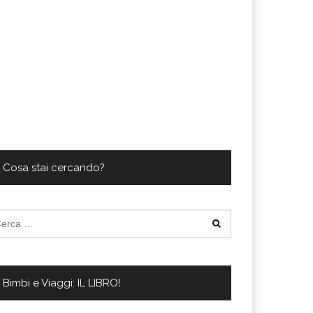
Cosa stai cercando?
cerca
:
Bimbi e Viaggi: IL LIBRO!