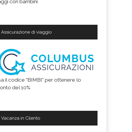
aggi con bambini
Assicurazione di viaggio
a il codice "BIMBI" per ottenere lo
onto del 10%
Vacanza in Cilento