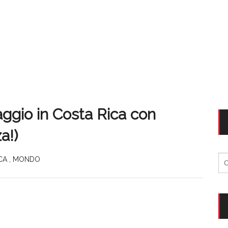
ggio in Costa Rica con
a!)
Ri
CA
,
MONDO
per