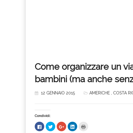
Come organizzare un via
bambini (ma anche senz
12 GENNAIO 2015
AMERICHE
,
COSTA RI
Condividi:
Fai
Fai
Fai
Fai
Fai
clic
clic
clic
clic
clic
per
qui
qui
qui
qui