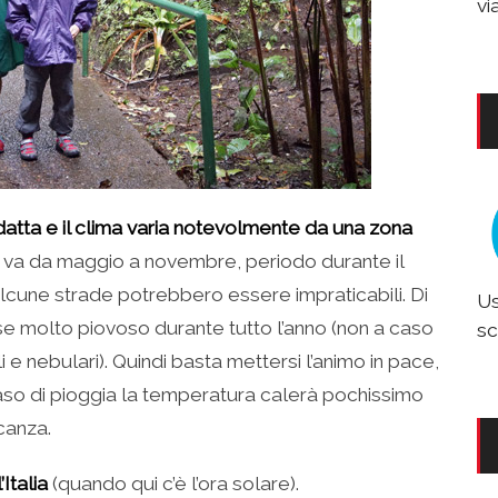
vi
atta e il clima varia notevolmente da una zona
ge va da maggio a novembre, periodo durante il
cune strade potrebbero essere impraticabili. Di
Us
aese molto piovoso durante tutto l’anno (non a caso
sc
 e nebulari). Quindi basta mettersi l’animo in pace,
aso di pioggia la temperatura calerà pochissimo
canza.
’Italia
(quando qui c’è l’ora solare).