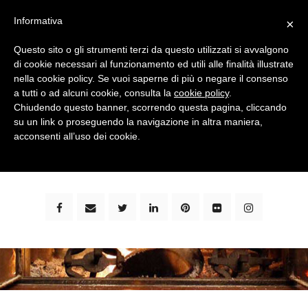
Informativa
×
Questo sito o gli strumenti terzi da questo utilizzati si avvalgono
di cookie necessari al funzionamento ed utili alle finalità illustrate
nella cookie policy. Se vuoi saperne di più o negare il consenso
a tutti o ad alcuni cookie, consulta la
cookie policy
.
Chiudendo questo banner, scorrendo questa pagina, cliccando
su un link o proseguendo la navigazione in altra maniera,
bimbi e viaggi - family travel blog: community #1 in
acconsenti all’uso dei cookie.
italia e guida completa per viaggiare con i bambini -
by milena marchioni