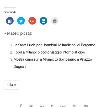
Condividi:
Fai
Fai
Fai
Fai
Fai
clic
clic
clic
clic
clic
per
qui
qui
qui
qui
condividere
per
per
per
per
su
condividere
condividere
condividere
stampare
Related posts:
Facebook
su
su
su
(Si
(Si
Twitter
Google+
LinkedIn
apre
apre
(Si
(Si
(Si
in
in
apre
apre
apre
una
La Santa Lucia per i bambini: le tradizioni di Bergamo
una
in
in
in
nuova
nuova
una
una
una
finestra)
finestra)
nuova
nuova
nuova
Food a Milano: piccolo viaggio intorno al cibo
finestra)
finestra)
finestra)
Mostra dinosauri a Milano: lo Spinosauro a Palazzo
Dugnani
Milena Marchioni
natale