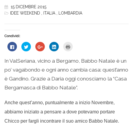
15 DICEMBRE 2015
IDEE WEEKEND
,
ITALIA
,
LOMBARDIA
Condividi:
Fai
Fai
Fai
Fai
Fai
clic
clic
clic
clic
clic
per
qui
qui
qui
qui
condividere
per
per
per
per
su
condividere
condividere
condividere
stampare
In ValSeriana, vicino a Bergamo, Babbo Natale è un
Facebook
su
su
su
(Si
(Si
Twitter
Google+
LinkedIn
apre
po’ vagabondo e ogni anno cambia casa: quest’anno
apre
(Si
(Si
(Si
in
in
apre
apre
apre
una
una
in
in
in
nuova
è Gandino. Grazie a Daria oggi conosciamo la “Casa
nuova
una
una
una
finestra)
finestra)
nuova
nuova
nuova
Bergamasca di Babbo Natale”.
finestra)
finestra)
finestra)
Anche quest’anno, puntualmente a inizio Novembre,
abbiamo iniziato a pensare a dove potevamo portare
Chicco per fargli incontrare il suo amico Babbo Natale.