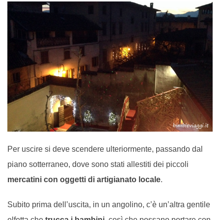
Per uscire si deve scendere ulteriormente, passando dal
piano sotterraneo, dove sono stati allestiti dei piccoli
mercatini con oggetti di artigianato locale
.
Subito prima dell’uscita, in un angolino, c’è un’altra gentile
elfetta che
trucca i bambini
, così che possano portare con