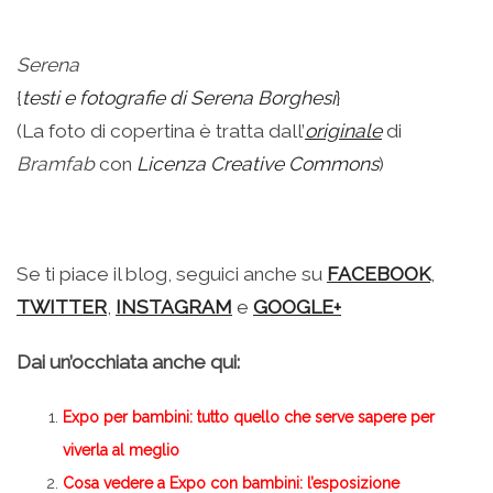
–
Serena
{
testi e fotografie di Serena Borghesi
}
(La foto di copertina è tratta dall’
originale
di
Bramfab
con
Licenza Creative Commons
)
–
Se ti piace il blog, seguici anche su
FACEBOOK
,
TWITTER
,
INSTAGRAM
e
GOOGLE+
Dai un’occhiata anche qui:
Expo per bambini: tutto quello che serve sapere per
viverla al meglio
Cosa vedere a Expo con bambini: l’esposizione