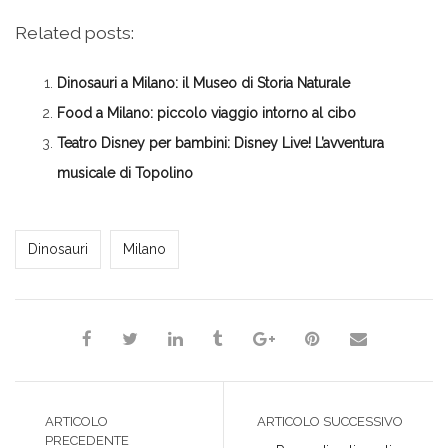
per
qui
qui
qui
qui
condividere
per
per
per
per
su
condividere
condividere
condividere
stampare
Related posts:
Facebook
su
su
su
(Si
(Si
Twitter
Google+
LinkedIn
apre
apre
(Si
(Si
(Si
in
in
apre
apre
apre
una
Dinosauri a Milano: il Museo di Storia Naturale
una
in
in
in
nuova
nuova
una
una
una
finestra)
finestra)
nuova
nuova
nuova
Food a Milano: piccolo viaggio intorno al cibo
finestra)
finestra)
finestra)
Teatro Disney per bambini: Disney Live! L’avventura
musicale di Topolino
*Redazione*
Dinosauri
Milano
ARTICOLO
ARTICOLO SUCCESSIVO
PRECEDENTE