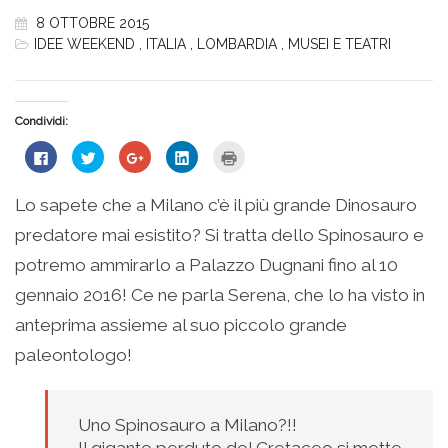
8 OTTOBRE 2015
IDEE WEEKEND
,
ITALIA
,
LOMBARDIA
,
MUSEI E TEATRI
Condividi:
Fai
Fai
Fai
Fai
Fai
clic
clic
clic
clic
clic
per
qui
qui
qui
qui
condividere
per
per
per
per
su
condividere
condividere
condividere
stampare
Lo sapete che a Milano c’è il più grande Dinosauro
Facebook
su
su
su
(Si
(Si
Twitter
Google+
LinkedIn
apre
predatore mai esistito? Si tratta dello Spinosauro e
apre
(Si
(Si
(Si
in
in
apre
apre
apre
una
una
in
in
in
nuova
potremo ammirarlo a Palazzo Dugnani fino al 10
nuova
una
una
una
finestra)
finestra)
nuova
nuova
nuova
gennaio 2016! Ce ne parla Serena, che lo ha visto in
finestra)
finestra)
finestra)
anteprima assieme al suo piccolo grande
paleontologo!
Uno Spinosauro a Milano?!!
Il gigante perduto del Cretaceo si mette