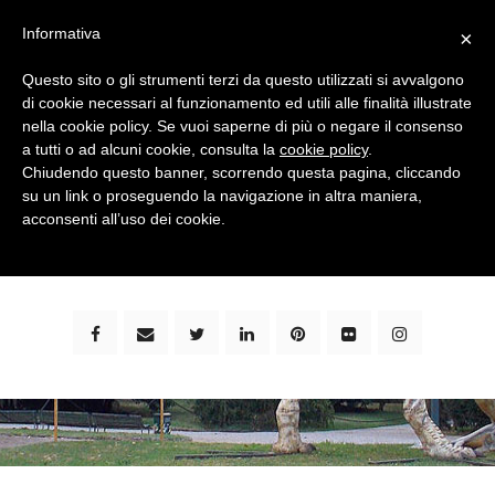
Informativa
×
Questo sito o gli strumenti terzi da questo utilizzati si avvalgono
di cookie necessari al funzionamento ed utili alle finalità illustrate
nella cookie policy. Se vuoi saperne di più o negare il consenso
a tutti o ad alcuni cookie, consulta la
cookie policy
.
Chiudendo questo banner, scorrendo questa pagina, cliccando
su un link o proseguendo la navigazione in altra maniera,
bimbi e viaggi - family travel blog: community #1 in
acconsenti all’uso dei cookie.
italia e guida completa per viaggiare con i bambini -
by milena marchioni