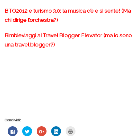
BTO2012 e turismo 3.0: la musica c’è e si sente! (Ma
chi dirige l’orchestra?)
Bimbieviaggi al Travel Blogger Elevator (ma io sono
una travel blogger?)
Condividi:
Fai
Fai
Fai
Fai
Fai
clic
clic
clic
clic
clic
per
qui
qui
qui
qui