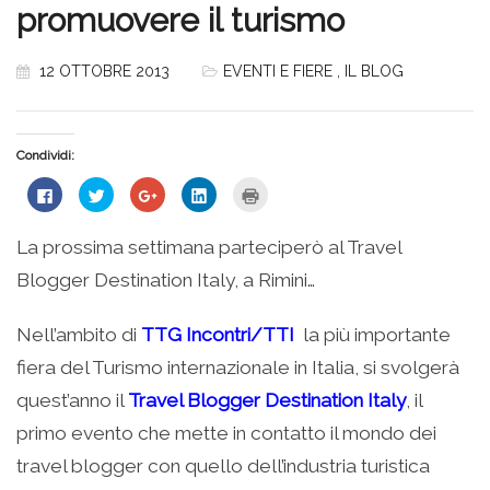
promuovere il turismo
12 OTTOBRE 2013
EVENTI E FIERE
,
IL BLOG
Condividi:
Fai
Fai
Fai
Fai
Fai
clic
clic
clic
clic
clic
per
qui
qui
qui
qui
condividere
per
per
per
per
su
condividere
condividere
condividere
stampare
La prossima settimana parteciperò al Travel
Facebook
su
su
su
(Si
(Si
Twitter
Google+
LinkedIn
apre
Blogger Destination Italy, a Rimini…
apre
(Si
(Si
(Si
in
in
apre
apre
apre
una
una
in
in
in
nuova
nuova
una
una
una
finestra)
Nell’ambito di
TTG Incontri/TTI
la più importante
finestra)
nuova
nuova
nuova
finestra)
finestra)
finestra)
fiera del Turismo internazionale in Italia, si svolgerà
quest’anno il
Travel Blogger Destination Italy
, il
primo evento che mette in contatto il mondo dei
travel blogger con quello dell’industria turistica