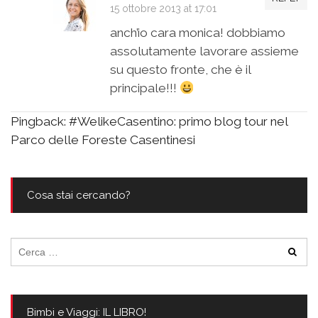
15 ottobre 2013 at 17:01
anch’io cara monica! dobbiamo
assolutamente lavorare assieme
su questo fronte, che è il
principale!!!
Pingback:
#WelikeCasentino: primo blog tour nel
Parco delle Foreste Casentinesi
Cosa stai cercando?
Ricerca
per:
Bimbi e Viaggi: IL LIBRO!