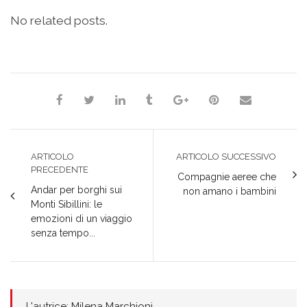
condividere
per
per
per
per
su
condividere
condividere
condividere
stampare
No related posts.
Facebook
su
su
su
(Si
(Si
Twitter
Google+
LinkedIn
apre
apre
(Si
(Si
(Si
in
in
apre
apre
apre
una
una
in
in
in
nuova
Milena Marchioni
nuova
una
una
una
finestra)
finestra)
nuova
nuova
nuova
finestra)
finestra)
finestra)
ARTICOLO
ARTICOLO SUCCESSIVO
PRECEDENTE
Compagnie aeree che
Andar per borghi sui
non amano i bambini
Monti Sibillini: le
emozioni di un viaggio
senza tempo...
L'autrice: Milena Marchioni