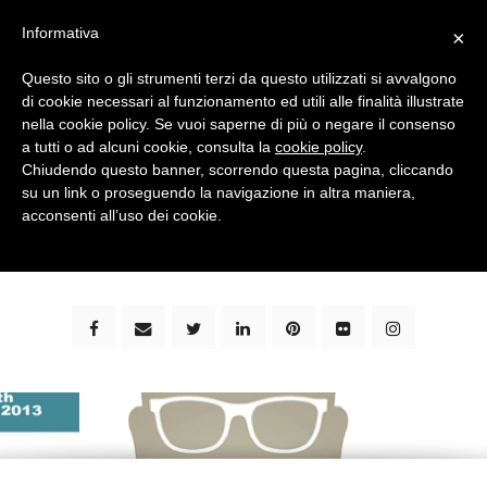
Informativa
×
Questo sito o gli strumenti terzi da questo utilizzati si avvalgono
di cookie necessari al funzionamento ed utili alle finalità illustrate
nella cookie policy. Se vuoi saperne di più o negare il consenso
a tutti o ad alcuni cookie, consulta la
cookie policy
.
Chiudendo questo banner, scorrendo questa pagina, cliccando
su un link o proseguendo la navigazione in altra maniera,
bimbi e viaggi - family travel blog: community #1 in
acconsenti all’uso dei cookie.
italia e guida completa per viaggiare con i bambini -
by milena marchioni