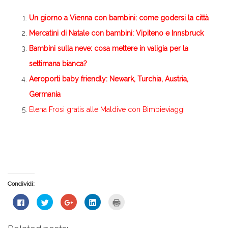
Un giorno a Vienna con bambini: come godersi la città
Mercatini di Natale con bambini: Vipiteno e Innsbruck
Bambini sulla neve: cosa mettere in valigia per la
settimana bianca?
Aeroporti baby friendly: Newark, Turchia, Austria,
Germania
Elena Frosi gratis alle Maldive con Bimbieviaggi
Condividi:
Fai
Fai
Fai
Fai
Fai
clic
clic
clic
clic
clic
per
qui
qui
qui
qui
condividere
per
per
per
per
su
condividere
condividere
condividere
stampare