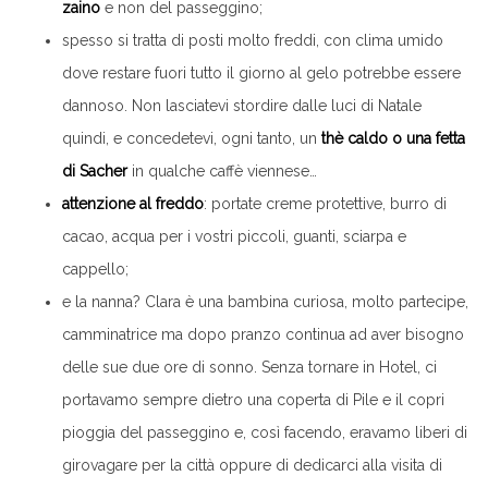
zaino
e non del passeggino;
spesso si tratta di posti molto freddi, con clima umido
dove restare fuori tutto il giorno al gelo potrebbe essere
dannoso. Non lasciatevi stordire dalle luci di Natale
quindi, e concedetevi, ogni tanto, un
thè caldo o una fetta
di Sacher
in qualche caffè viennese…
attenzione al freddo
: portate creme protettive, burro di
cacao, acqua per i vostri piccoli, guanti, sciarpa e
cappello;
e la nanna? Clara è una bambina curiosa, molto partecipe,
camminatrice ma dopo pranzo continua ad aver bisogno
delle sue due ore di sonno. Senza tornare in Hotel, ci
portavamo sempre dietro una coperta di Pile e il copri
pioggia del passeggino e, così facendo, eravamo liberi di
girovagare per la città oppure di dedicarci alla visita di