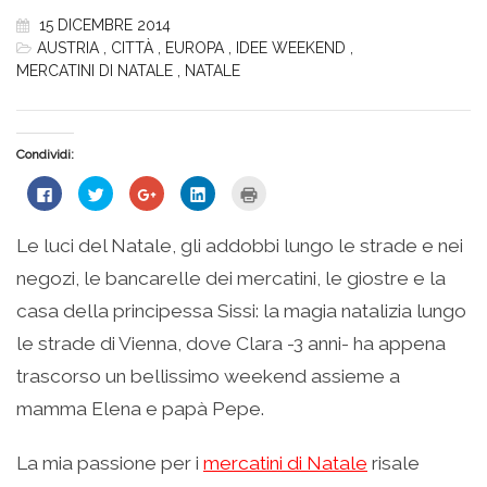
15 DICEMBRE 2014
AUSTRIA
,
CITTÀ
,
EUROPA
,
IDEE WEEKEND
,
MERCATINI DI NATALE
,
NATALE
Condividi:
Fai
Fai
Fai
Fai
Fai
clic
clic
clic
clic
clic
per
qui
qui
qui
qui
condividere
per
per
per
per
su
condividere
condividere
condividere
stampare
Le luci del Natale, gli addobbi lungo le strade e nei
Facebook
su
su
su
(Si
(Si
Twitter
Google+
LinkedIn
apre
negozi, le bancarelle dei mercatini, le giostre e la
apre
(Si
(Si
(Si
in
in
apre
apre
apre
una
una
in
in
in
nuova
casa della principessa Sissi: la magia natalizia lungo
nuova
una
una
una
finestra)
finestra)
nuova
nuova
nuova
le strade di Vienna, dove Clara -3 anni- ha appena
finestra)
finestra)
finestra)
trascorso un bellissimo weekend assieme a
mamma Elena e papà Pepe.
La mia passione per i
mercatini di Natale
risale