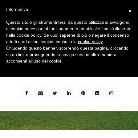
Informativa
×
Questo sito o gli strumenti terzi da questo utilizzati si avvalgono
di cookie necessari al funzionamento ed utili alle finalità illustrate
nella cookie policy. Se vuoi saperne di più o negare il consenso
a tutti o ad alcuni cookie, consulta la
cookie policy
.
Chiudendo questo banner, scorrendo questa pagina, cliccando
su un link o proseguendo la navigazione in altra maniera,
bimbi e viaggi - family travel blog: community #1 in
acconsenti all’uso dei cookie.
italia e guida completa per viaggiare con i bambini -
by milena marchioni