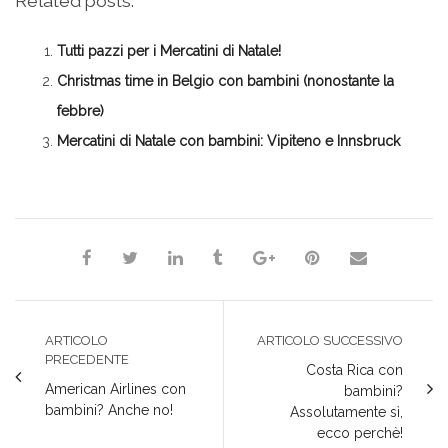
Related posts:
Facebook
su
su
su
(Si
(Si
Twitter
Google+
LinkedIn
apre
apre
(Si
(Si
(Si
in
in
apre
apre
apre
una
Tutti pazzi per i Mercatini di Natale!
una
in
in
in
nuova
nuova
una
una
una
finestra)
finestra)
nuova
nuova
nuova
Christmas time in Belgio con bambini (nonostante la
finestra)
finestra)
finestra)
febbre)
Mercatini di Natale con bambini: Vipiteno e Innsbruck
*Redazione*
ARTICOLO
ARTICOLO SUCCESSIVO
PRECEDENTE
Costa Rica con
American Airlines con
bambini?
bambini? Anche no!
Assolutamente sì,
ecco perchè!