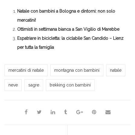
(Si
Twitter
Google+
LinkedIn
apre
apre
(Si
(Si
(Si
in
in
apre
apre
apre
una
Natale con bambini a Bologna e dintorni: non solo
una
in
in
in
nuova
nuova
una
una
una
finestra)
finestra)
nuova
nuova
nuova
mercatini!
finestra)
finestra)
finestra)
Ottimisti in settimana bianca a San Vigilio di Marebbe
Espatriare in bicicletta: la ciclabile San Candido – Lienz
per tutta la famiglia
Milena Marchioni
mercatini di natale
montagna con bambini
natale
neve
sagre
trekking con bambini