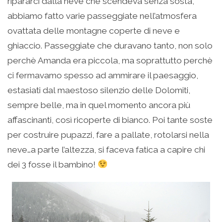
ripararci dalla neve che scendeva senza sosta,
abbiamo fatto varie passeggiate nell’atmosfera
ovattata delle montagne coperte di neve e
ghiaccio. Passeggiate che duravano tanto, non solo
perchè Amanda era piccola, ma soprattutto perchè
ci fermavamo spesso ad ammirare il paesaggio,
estasiati dal maestoso silenzio delle Dolomiti,
sempre belle, ma in quel momento ancora più
affascinanti, così ricoperte di bianco. Poi tante soste
per costruire pupazzi, fare a pallate, rotolarsi nella
neve…a parte l’altezza, si faceva fatica a capire chi
dei 3 fosse il bambino!