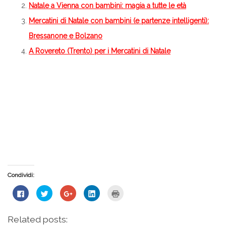
Natale a Vienna con bambini: magia a tutte le età
Mercatini di Natale con bambini (e partenze intelligenti):
Bressanone e Bolzano
A Rovereto (Trento) per i Mercatini di Natale
Condividi:
Fai
Fai
Fai
Fai
Fai
clic
clic
clic
clic
clic
per
qui
qui
qui
qui
condividere
per
per
per
per
su
condividere
condividere
condividere
stampare
Related posts:
Facebook
su
su
su
(Si