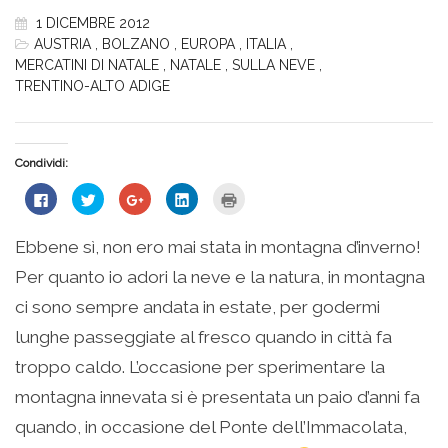
1 DICEMBRE 2012
AUSTRIA
,
BOLZANO
,
EUROPA
,
ITALIA
,
MERCATINI DI NATALE
,
NATALE
,
SULLA NEVE
,
TRENTINO-ALTO ADIGE
Condividi:
Fai
Fai
Fai
Fai
Fai
clic
clic
clic
clic
clic
per
qui
qui
qui
qui
condividere
per
per
per
per
su
condividere
condividere
condividere
stampare
Ebbene sì, non ero mai stata in montagna d’inverno!
Facebook
su
su
su
(Si
(Si
Twitter
Google+
LinkedIn
apre
Per quanto io adori la neve e la natura, in montagna
apre
(Si
(Si
(Si
in
in
apre
apre
apre
una
una
in
in
in
nuova
ci sono sempre andata in estate, per godermi
nuova
una
una
una
finestra)
finestra)
nuova
nuova
nuova
lunghe passeggiate al fresco quando in città fa
finestra)
finestra)
finestra)
troppo caldo. L’occasione per sperimentare la
montagna innevata si è presentata un paio d’anni fa
quando, in occasione del Ponte dell’Immacolata,