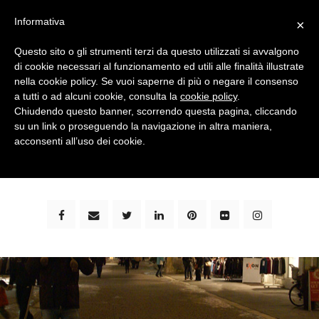
Informativa
×
Questo sito o gli strumenti terzi da questo utilizzati si avvalgono
di cookie necessari al funzionamento ed utili alle finalità illustrate
nella cookie policy. Se vuoi saperne di più o negare il consenso
a tutti o ad alcuni cookie, consulta la
cookie policy
.
Chiudendo questo banner, scorrendo questa pagina, cliccando
su un link o proseguendo la navigazione in altra maniera,
bimbi e viaggi - family travel blog: community #1 in
acconsenti all’uso dei cookie.
italia e guida completa per viaggiare con i bambini -
by milena marchioni