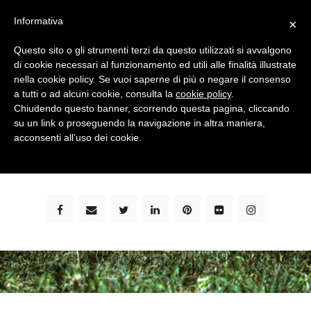
Informativa
×
Questo sito o gli strumenti terzi da questo utilizzati si avvalgono
di cookie necessari al funzionamento ed utili alle finalità illustrate
nella cookie policy. Se vuoi saperne di più o negare il consenso
a tutti o ad alcuni cookie, consulta la
cookie policy
.
Chiudendo questo banner, scorrendo questa pagina, cliccando
su un link o proseguendo la navigazione in altra maniera,
bimbi e viaggi - family travel blog: community #1 in
acconsenti all’uso dei cookie.
italia e guida completa per viaggiare con i bambini -
by milena marchioni