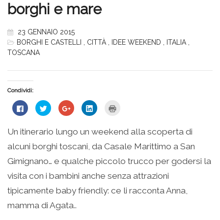
borghi e mare
23 GENNAIO 2015
BORGHI E CASTELLI
,
CITTÀ
,
IDEE WEEKEND
,
ITALIA
,
TOSCANA
Condividi:
Fai
Fai
Fai
Fai
Fai
clic
clic
clic
clic
clic
per
qui
qui
qui
qui
condividere
per
per
per
per
su
condividere
condividere
condividere
stampare
Un itinerario lungo un weekend alla scoperta di
Facebook
su
su
su
(Si
(Si
Twitter
Google+
LinkedIn
apre
alcuni borghi toscani, da Casale Marittimo a San
apre
(Si
(Si
(Si
in
in
apre
apre
apre
una
una
in
in
in
nuova
Gimignano… e qualche piccolo trucco per godersi la
nuova
una
una
una
finestra)
finestra)
nuova
nuova
nuova
visita con i bambini anche senza attrazioni
finestra)
finestra)
finestra)
tipicamente baby friendly: ce li racconta Anna,
mamma di Agata..