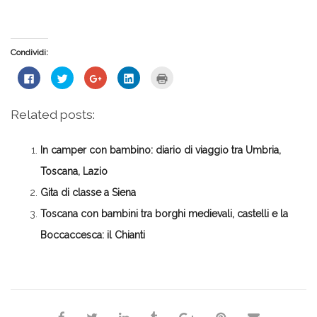
Condividi:
Fai
Fai
Fai
Fai
Fai
clic
clic
clic
clic
clic
per
qui
qui
qui
qui
condividere
per
per
per
per
su
condividere
condividere
condividere
stampare
Related posts:
Facebook
su
su
su
(Si
(Si
Twitter
Google+
LinkedIn
apre
apre
(Si
(Si
(Si
in
in
apre
apre
apre
una
In camper con bambino: diario di viaggio tra Umbria,
una
in
in
in
nuova
nuova
una
una
una
finestra)
finestra)
nuova
nuova
nuova
Toscana, Lazio
finestra)
finestra)
finestra)
Gita di classe a Siena
Toscana con bambini tra borghi medievali, castelli e la
Boccaccesca: il Chianti
*Redazione*