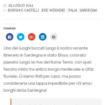
25 LUGLIO 2014
BORGHI E CASTELLI
,
IDEE WEEKEND
,
ITALIA
,
SARDEGNA
Condividi:
Fai
Fai
Fai
Fai
Fai
clic
clic
clic
clic
clic
per
qui
qui
qui
qui
condividere
per
per
per
per
su
condividere
condividere
condividere
stampare
Uno dei luoghi toccati lungo il nostro recente
Facebook
su
su
su
(Si
(Si
Twitter
Google+
LinkedIn
apre
itinerario in Sardegna è stato Bosa, colorato
apre
(Si
(Si
(Si
in
in
apre
apre
apre
una
una
in
in
in
nuova
paesino lungo le rive del fiume Temo, con quel
nuova
una
una
una
finestra)
finestra)
nuova
nuova
nuova
fascino misto tra antico borgo medievale e città
finestra)
finestra)
finestra)
fluviale. Ci siamo finiti per caso, ma posso
considerarla una tappa impedibile per chi ama i
borghi della Sardegna!