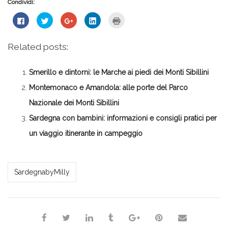
Condividi:
Fai
Fai
Fai
Fai
Fai
clic
clic
clic
clic
clic
per
qui
qui
qui
qui
condividere
per
per
per
per
su
condividere
condividere
condividere
stampare
Related posts:
Facebook
su
su
su
(Si
(Si
Twitter
Google+
LinkedIn
apre
apre
(Si
(Si
(Si
in
in
apre
apre
apre
una
Smerillo e dintorni: le Marche ai piedi dei Monti Sibillini
una
in
in
in
nuova
nuova
una
una
una
finestra)
finestra)
nuova
nuova
nuova
Montemonaco e Amandola: alle porte del Parco
finestra)
finestra)
finestra)
Nazionale dei Monti Sibillini
Sardegna con bambini: informazioni e consigli pratici per
un viaggio itinerante in campeggio
Milena Marchioni
SardegnabyMilly