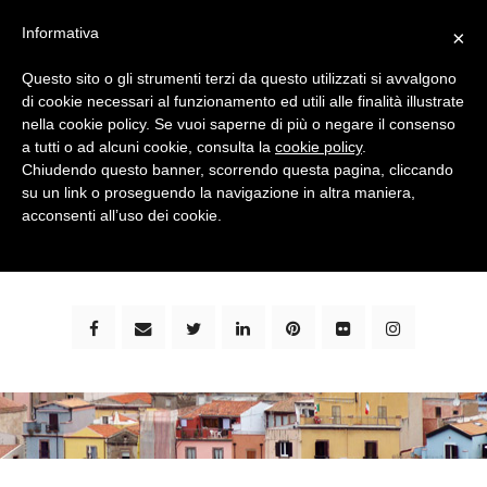
Informativa
×
Questo sito o gli strumenti terzi da questo utilizzati si avvalgono
di cookie necessari al funzionamento ed utili alle finalità illustrate
nella cookie policy. Se vuoi saperne di più o negare il consenso
a tutti o ad alcuni cookie, consulta la
cookie policy
.
Chiudendo questo banner, scorrendo questa pagina, cliccando
su un link o proseguendo la navigazione in altra maniera,
bimbi e viaggi - family travel blog: community #1 in
acconsenti all’uso dei cookie.
italia e guida completa per viaggiare con i bambini -
by milena marchioni