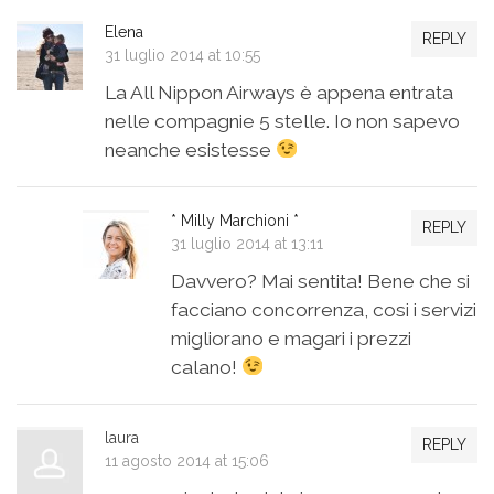
Elena
REPLY
31 luglio 2014 at 10:55
La All Nippon Airways è appena entrata
nelle compagnie 5 stelle. Io non sapevo
neanche esistesse
* Milly Marchioni *
REPLY
31 luglio 2014 at 13:11
Davvero? Mai sentita! Bene che si
facciano concorrenza, cosi i servizi
migliorano e magari i prezzi
calano!
laura
REPLY
11 agosto 2014 at 15:06