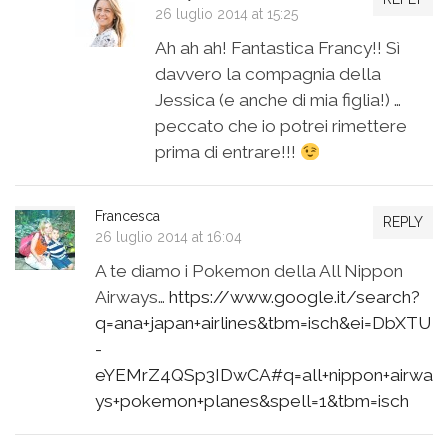
26 luglio 2014 at 15:25
Ah ah ah! Fantastica Francy!! Sì
davvero la compagnia della
Jessica (e anche di mia figlia!) …
peccato che io potrei rimettere
prima di entrare!!!
Francesca
REPLY
26 luglio 2014 at 16:04
A te diamo i Pokemon della All Nippon
Airways…
https://www.google.it/search?
q=ana+japan+airlines&tbm=isch&ei=DbXTU
-
eYEMrZ4QSp3IDwCA#q=all+nippon+airwa
ys+pokemon+planes&spell=1&tbm=isch