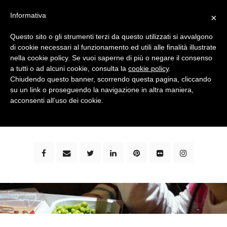
Informativa
×
Questo sito o gli strumenti terzi da questo utilizzati si avvalgono
di cookie necessari al funzionamento ed utili alle finalità illustrate
nella cookie policy. Se vuoi saperne di più o negare il consenso
a tutti o ad alcuni cookie, consulta la
cookie policy
.
Chiudendo questo banner, scorrendo questa pagina, cliccando
su un link o proseguendo la navigazione in altra maniera,
bimbi e viaggi - family travel blog: community #1 in
acconsenti all’uso dei cookie.
italia e guida completa per viaggiare con i bambini -
by milena marchioni