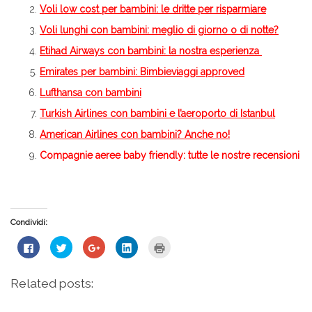
Voli low cost per bambini: le dritte per risparmiare
Voli lunghi con bambini: meglio di giorno o di notte?
Etihad Airways con bambini: la nostra esperienza
Emirates per bambini: Bimbieviaggi approved
Lufthansa con bambini
Turkish Airlines con bambini e l’aeroporto di Istanbul
American Airlines con bambini? Anche no!
Compagnie aeree baby friendly
: tutte le nostre recensioni
Condividi:
Fai
Fai
Fai
Fai
Fai
clic
clic
clic
clic
clic
per
qui
qui
qui
qui
condividere
per
per
per
per
su
condividere
condividere
condividere
stampare
Related posts:
Facebook
su
su
su
(Si
(Si
Twitter
Google+
LinkedIn
apre
apre
(Si
(Si
(Si
in
in
apre
apre
apre
una