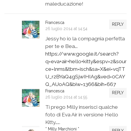
maleducazione!
Francesca
REPLY
26 luglio 2014 at 14:54
Jessy ho io la compagnia perfetta
per te e Bea….
https://www.google.it/search?
q=eva+air+hello+kitty&espv=2&sour
ce=lnms&tbm=isch&sa=X&ei=vqTT
U_r2BYaQ4gSjwIHIAg&ved=0CAY
Q_AUoAQ&biw=1366&bih=667
Francesca
REPLY
26 luglio 2014 at 14:55
Ti prego Milly inserisci qualche
foto di Eva Air in versione Hello
Kitty…….
* Milly Marchioni *
REPLY