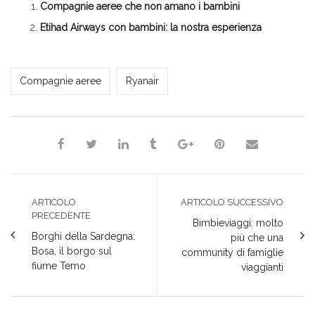
Compagnie aeree che non amano i bambini
una
in
in
in
nuova
nuova
una
una
una
finestra)
finestra)
nuova
nuova
nuova
Etihad Airways con bambini: la nostra esperienza
finestra)
finestra)
finestra)
Milena Marchioni
Compagnie aeree
Ryanair
ARTICOLO
ARTICOLO SUCCESSIVO
PRECEDENTE
Bimbieviaggi: molto
Borghi della Sardegna:
più che una
Bosa, il borgo sul
community di famiglie
fiume Temo
viaggianti