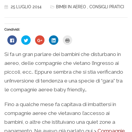
25 LUGLIO 2014
BIMBI IN AEREO
,
CONSIGLI PRATICI
Condividi:
Fai
Fai
Fai
Fai
Fai
clic
clic
clic
clic
clic
per
qui
qui
qui
qui
condividere
per
per
per
per
su
condividere
condividere
condividere
stampare
Si fa un gran parlare dei bambini che disturbano in
Facebook
su
su
su
(Si
(Si
Twitter
Google+
LinkedIn
apre
aereo, delle compagnie che vietano l’ingresso ai
apre
(Si
(Si
(Si
in
in
apre
apre
apre
una
una
in
in
in
nuova
piccoli, ecc.. Eppure sembra che si stia verificando
nuova
una
una
una
finestra)
finestra)
nuova
nuova
nuova
un’inversione di tendenza e una specie di “gara” tra
finestra)
finestra)
finestra)
le compagnie aeree baby friendly…
Fino a qualche mese fa capitava di imbattersi in
compagnie aeree che vietavano l’accesso ai
bambini, o altre che istituivano una quiet zone a
pagamento. Ne avevo già parlato qui >
Compagnie