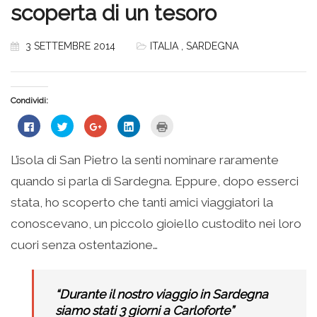
scoperta di un tesoro
3 SETTEMBRE 2014
ITALIA
,
SARDEGNA
Condividi:
Fai
Fai
Fai
Fai
Fai
clic
clic
clic
clic
clic
per
qui
qui
qui
qui
condividere
per
per
per
per
su
condividere
condividere
condividere
stampare
L’isola di San Pietro la senti nominare raramente
Facebook
su
su
su
(Si
(Si
Twitter
Google+
LinkedIn
apre
quando si parla di Sardegna. Eppure, dopo esserci
apre
(Si
(Si
(Si
in
in
apre
apre
apre
una
una
in
in
in
nuova
stata, ho scoperto che tanti amici viaggiatori la
nuova
una
una
una
finestra)
finestra)
nuova
nuova
nuova
conoscevano, un piccolo gioiello custodito nei loro
finestra)
finestra)
finestra)
cuori senza ostentazione…
“Durante il nostro viaggio in Sardegna
siamo stati 3 giorni a Carloforte”