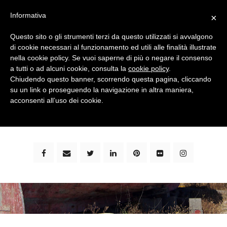
Informativa
×
Questo sito o gli strumenti terzi da questo utilizzati si avvalgono
di cookie necessari al funzionamento ed utili alle finalità illustrate
nella cookie policy. Se vuoi saperne di più o negare il consenso
a tutti o ad alcuni cookie, consulta la
cookie policy
.
Chiudendo questo banner, scorrendo questa pagina, cliccando
su un link o proseguendo la navigazione in altra maniera,
bimbi e viaggi - family travel blog: community #1 in
acconsenti all’uso dei cookie.
italia e guida completa per viaggiare con i bambini -
by milena marchioni