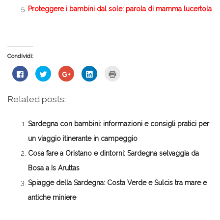
Proteggere i bambini dal sole: parola di mamma lucertola
Condividi:
Fai
Fai
Fai
Fai
Fai
clic
clic
clic
clic
clic
per
qui
qui
qui
qui
condividere
per
per
per
per
su
condividere
condividere
condividere
stampare
Related posts:
Facebook
su
su
su
(Si
(Si
Twitter
Google+
LinkedIn
apre
apre
(Si
(Si
(Si
in
in
apre
apre
apre
una
Sardegna con bambini: informazioni e consigli pratici per
una
in
in
in
nuova
nuova
una
una
una
finestra)
finestra)
nuova
nuova
nuova
un viaggio itinerante in campeggio
finestra)
finestra)
finestra)
Cosa fare a Oristano e dintorni: Sardegna selvaggia da
Bosa a Is Aruttas
Spiagge della Sardegna: Costa Verde e Sulcis tra mare e
antiche miniere