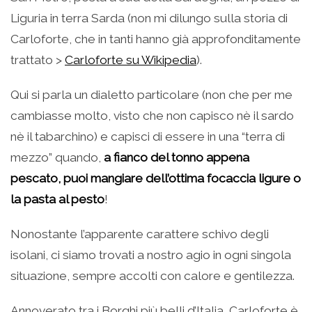
Liguria in terra Sarda (non mi dilungo sulla storia di
Carloforte, che in tanti hanno già approfonditamente
trattato >
Carloforte su Wikipedia
).
Qui si parla un dialetto particolare (non che per me
cambiasse molto, visto che non capisco nè il sardo
nè il tabarchino) e capisci di essere in una “terra di
mezzo” quando,
a fianco del tonno appena
pescato, puoi mangiare dell’ottima focaccia ligure o
la pasta al pesto
!
Nonostante l’apparente carattere schivo degli
isolani, ci siamo trovati a nostro agio in ogni singola
situazione, sempre accolti con calore e gentilezza.
Annoverato tra i Borghi più belli d’Italia, Carloforte è