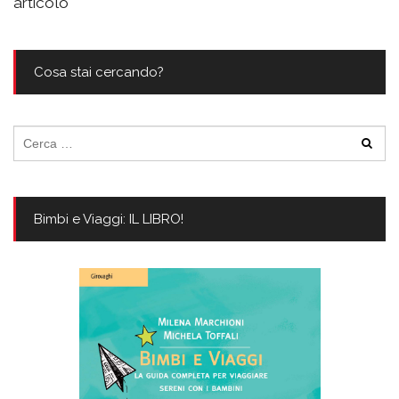
articolo
Cosa stai cercando?
Ricerca
per:
Bimbi e Viaggi: IL LIBRO!