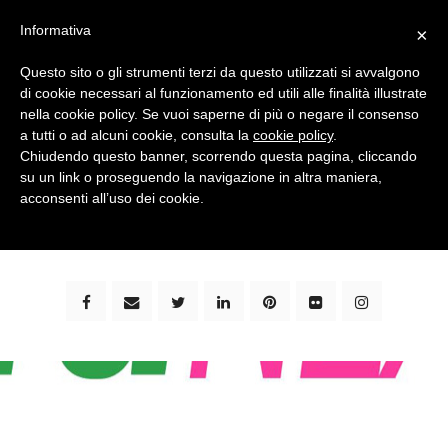
Informativa
×
Questo sito o gli strumenti terzi da questo utilizzati si avvalgono
di cookie necessari al funzionamento ed utili alle finalità illustrate
nella cookie policy. Se vuoi saperne di più o negare il consenso
a tutti o ad alcuni cookie, consulta la
cookie policy
.
Chiudendo questo banner, scorrendo questa pagina, cliccando
su un link o proseguendo la navigazione in altra maniera,
bimbi e viaggi - family travel blog: community #1 in
acconsenti all’uso dei cookie.
italia e guida completa per viaggiare con i bambini -
by milena marchioni