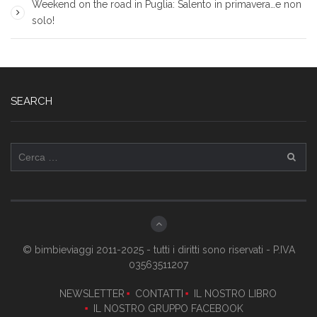
Weekend on the road in Puglia: Salento in primavera…e non
solo!
SEARCH
Ricerca
per:
© bimbieviaggi 2011-2025 - tutti i diritti sono riservati - P.IVA
03563511207
NEWSLETTER
CONTATTI
IL NOSTRO LIBRO
IL NOSTRO GRUPPO FACEBOOK