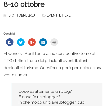
8-10 ottobre
6 OTTOBRE 2015
EVENTI E FIERE
Condividi:
Fai
Fai
Fai
Fai
Fai
clic
clic
clic
clic
clic
per
qui
qui
qui
qui
condividere
per
per
per
per
su
condividere
condividere
condividere
stampare
Ebbene sì! Per il terzo anno consecutivo torno al
Facebook
su
su
su
(Si
(Si
Twitter
Google+
LinkedIn
apre
TTG di Rimini, uno dei principali eventi italiani
apre
(Si
(Si
(Si
in
in
apre
apre
apre
una
una
in
in
in
nuova
dedicati al turismo. Quest’anno però partecipo in una
nuova
una
una
una
finestra)
finestra)
nuova
nuova
nuova
veste nuova.
finestra)
finestra)
finestra)
Cos’è esattamente un blog?
E cosa fa un blogger?
In che modo un travel blogger può