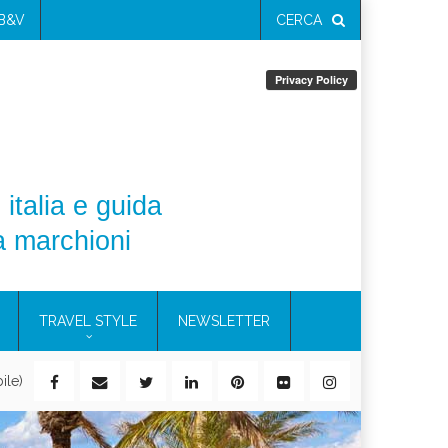
 B&V
CERCA
 italia e guida
a marchioni
TRAVEL STYLE
NEWSLETTER
ile)