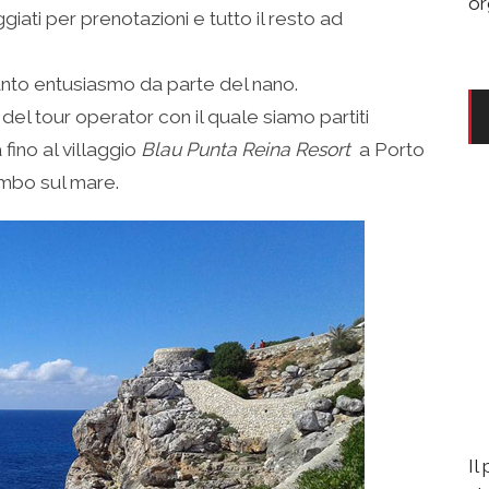
or
giati per prenotazioni e tutto il resto ad
anto entusiasmo da parte del nano.
del tour operator con il quale siamo partiti
ino al villaggio
Blau Punta Reina Resort
a Porto
ombo sul mare.
Il