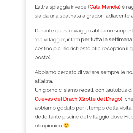
L’altra spiaggia invece (
Cala Mandia
) è ra
sia da una scalinata a gradoni adiacente a
Durante questo viaggio abbiamo scoperto
“da villaggio”, infatti
per tutta la settimana
cestino pic-nic richiesto alla reception il
posto).
Abbiamo cercato di variare sempre le no
all’altra.
Un giorno ci siamo recati, con l’autobus di
Cuevas del Drach (Grotte del Drago)
, ch
abbiamo goduto per il tempo della visita.
delle tante piscine del villaggio dove Fili
olimpionico