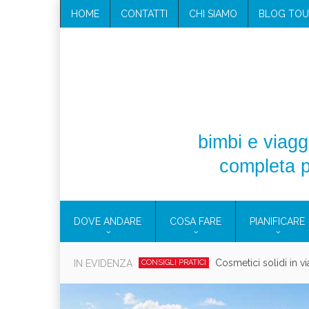
HOME
CONTATTI
CHI SIAMO
BLOG TOU
bimbi e viaggi
completa p
DOVE ANDARE
COSA FARE
PIANIFICARE
Cosmetici solidi in vi
IN EVIDENZA
CONSIGLI PRATICI
Viaggi per d
EOLIE
CAMPANIA