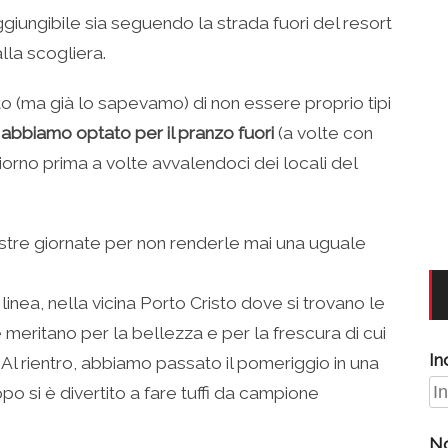
ggiungibile sia seguendo la strada fuori del resort
lla scogliera.
 (ma già lo sapevamo) di non essere proprio tipi
 abbiamo optato per il pranzo fuori
(a volte con
 giorno prima a volte avvalendoci dei locali del
stre giornate per non renderle mai una uguale
 linea, nella vicina Porto Cristo dove si trovano le
e meritano per la bellezza e per la frescura di cui
In
 Al rientro, abbiamo passato il pomeriggio in una
ppo si è divertito a fare tuffi da campione
N