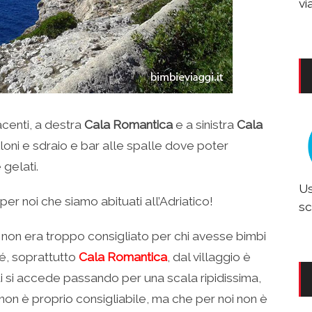
vi
acenti, a destra
Cala Romantica
e a sinistra
Cala
oni e sdraio e bar alle spalle dove poter
gelati.
Us
 per noi che siamo abituati all’Adriatico!
sc
 non era troppo consigliato per chi avesse bimbi
é, soprattutto
Cala Romantica
, dal villaggio è
ui si accede passando per una scala ripidissima,
on è proprio consigliabile, ma che per noi non è