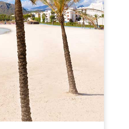
ferta migliore?
 lo sconto Columbus supera il 21%