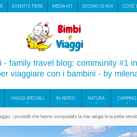
R
EVENTI E FIERE
MEDIA KIT
DICONO DI NOI
COS’E’
 - family travel blog: community #1 in
er viaggiare con i bambini - by milen
VIAGGI SPECIALI
IN AEREO
NATURA
CAMPING
aggio: i prodotti che hanno conquistato la mia valigia (e la pelle sensib
onne 2026: vieni alle Eolie e a Pantelleria!
Villaggio per famiglie in Cilento: il Blue Marine di Marina di Camerota