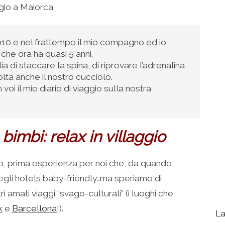
ggio a Maiorca
0 e nel frattempo il mio compagno ed io
che ora ha quasi 5 anni.
di staccare la spina, di riprovare l’adrenalina
olta anche il nostro cucciolo.
oi il mio diario di viaggio sulla nostra
imbi: relax in villaggio
io, prima esperienza per noi che, da quando
egli hotels baby-friendly…ma speriamo di
 amati viaggi “svago-culturali” (i luoghi che
k
e
Barcellona
!).
La