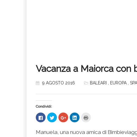
Vacanza a Maiorca con bi
9 AGOSTO 2016
BALEARI
,
EUROPA
,
SP
Condividi:
Fai
Fai
Fai
Fai
Fai
clic
clic
clic
clic
clic
per
qui
qui
qui
qui
condividere
per
per
per
per
su
condividere
condividere
condividere
stampare
Manuela, una nuova amica di Bimbieviaggi, 
Facebook
su
su
su
(Si