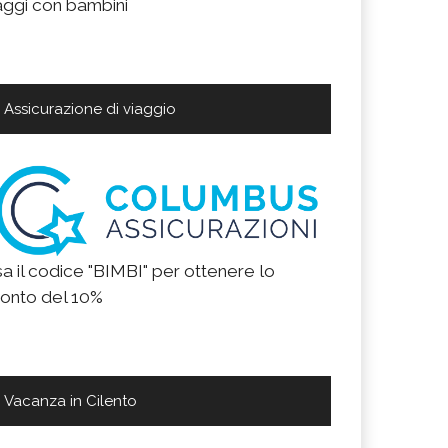
aggi con bambini
Assicurazione di viaggio
a il codice "BIMBI" per ottenere lo
onto del 10%
Vacanza in Cilento