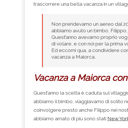
(Si
Twitter
Google+
LinkedIn
apre
trascorrere una bella vacanza in un villa
apre
(Si
(Si
(Si
in
in
apre
apre
apre
una
una
in
in
in
nuova
nuova
una
una
una
finestra)
finestra)
nuova
nuova
nuova
finestra)
finestra)
finestra)
Non prendevamo un aereo dal 201
abbiamo avuto un bimbo, Filippo, 
Quest’anno avevamo proprio voglia 
di volare, e con noi per la prima v
Ed eccomi qua, a condividere con v
vacanza a Maiorca.
Vacanza a Maiorca con b
Quest’anno la scelta è caduta sul villagg
abbiamo il bimbo, viaggiavamo di solito n
coinvolgere presto anche Filippo nei nostri
abbiamo amato di più sono stati
New Yor