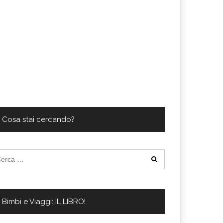
Cosa stai cercando?
cerca
:
Bimbi e Viaggi: IL LIBRO!