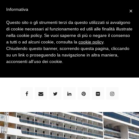
Informativa
×
Questo sito o gli strumenti terzi da questo utilizzati si avvalgono
di cookie necessari al funzionamento ed utili alle finalità illustrate
nella cookie policy. Se vuoi saperne di più o negare il consenso
a tutti o ad alcuni cookie, consulta la
cookie policy
.
Chiudendo questo banner, scorrendo questa pagina, cliccando
su un link o proseguendo la navigazione in altra maniera,
bimbi e viaggi - family travel blog: community #1 in
acconsenti all’uso dei cookie.
italia e guida completa per viaggiare con i bambini -
by milena marchioni