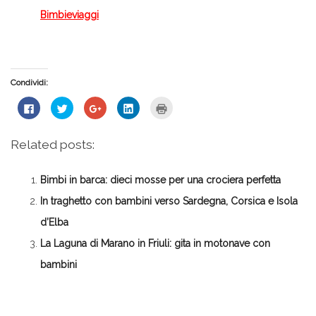
Bimbieviaggi
Condividi:
Fai
Fai
Fai
Fai
Fai
clic
clic
clic
clic
clic
per
qui
qui
qui
qui
condividere
per
per
per
per
su
condividere
condividere
condividere
stampare
Related posts:
Facebook
su
su
su
(Si
(Si
Twitter
Google+
LinkedIn
apre
apre
(Si
(Si
(Si
in
in
apre
apre
apre
una
Bimbi in barca: dieci mosse per una crociera perfetta
una
in
in
in
nuova
nuova
una
una
una
finestra)
finestra)
nuova
nuova
nuova
In traghetto con bambini verso Sardegna, Corsica e Isola
finestra)
finestra)
finestra)
d’Elba
La Laguna di Marano in Friuli: gita in motonave con
bambini
*Redazione*