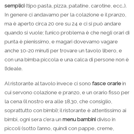
semplici
(tipo pasta, pizza, patatine, carotine, ecc..).
In genere ci andavamo per la colazione e il pranzo,
ma è aperto circa 20 ore su 24 e ci si può andare
quando si vuole; l’unico problema è che negli orari di
punta è pienissimo, e magari dovevamo vagare
anche 10-20 minuti per trovare un tavolo libero, e
con una bimba piccola e una calca di persone non è
l’ideale.
Al ristorante al tavolo invece ci sono
fasce orarie
in
cui servono colazione e pranzo, e un orario fisso per
la cena (il nostro era alle 18.30, che consiglio,
soprattutto con bimbi); il ristorante è attentissimo ai
bimbi, ogni sera c’era un
menu bambini
diviso in
piccoli (sotto l’anno, quindi con pappe, creme,