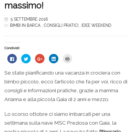
massimo!
5 SETTEMBRE 2016
BIMBI IN BARCA
,
CONSIGLI PRATICI
,
IDEE WEEKEND
Condividi:
Fai
Fai
Fai
Fai
Fai
clic
clic
clic
clic
clic
per
qui
qui
qui
qui
condividere
per
per
per
per
su
condividere
condividere
condividere
stampare
Se state pianificando una vacanza in crociera con
Facebook
su
su
su
(Si
(Si
Twitter
Google+
LinkedIn
apre
bimbo piccolo, ecco l’articolo che fa per voi, ricco di
apre
(Si
(Si
(Si
in
in
apre
apre
apre
una
una
in
in
in
nuova
consigli e informazioni pratiche, grazie a mamma
nuova
una
una
una
finestra)
finestra)
nuova
nuova
nuova
Arianna e alla piccola Gaia di 2 anni e mezzo.
finestra)
finestra)
finestra)
Lo scorso ottobre ci siamo imbarcati per una
settimana sulla nave MSC Preziosa con Gaia, la
nostra piccola di 2 anni. La nave ha fatto
l’itinerario