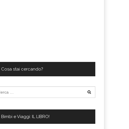
Cosa stai cercando?
cerca
:
Bimbi e Viaggi: IL LIBRO!