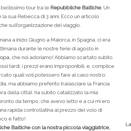
ellissimo tour tra le
Repubbliche Baltiche
. Un
 la sua Rebecca di 3 anni. Ecco un articolo
iche sull’organizzazione del viaggio.
ana a inizio Giugno a Maiorca, in Spagna, ci era
ettimana durante le nostre ferie di agosto in
ropa
, che noi adoriamo! Abbiamo scartato subito
i tardi, i prezzi erano improponibili, e, complice
cato quali voli potessero fare al caso nostro:
dia, ma abbiamo preferito tralasciare la Francia
ora dalla città), ha subito catalizzato la mia
o pronto da tempo, che avevo letto e a cui mi ero
 una rapida controllatina al prezzo del volo di
oco è fatto!
La
iche Baltiche con la nostra piccola viaggiatrice,