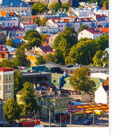
s supera il 21%
i che hanno conquistato la mia valigia (e la pelle sensibile)