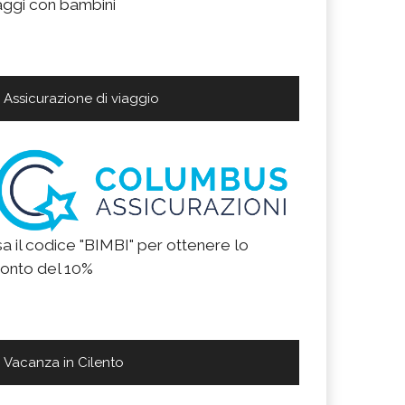
aggi con bambini
Assicurazione di viaggio
a il codice "BIMBI" per ottenere lo
onto del 10%
Vacanza in Cilento