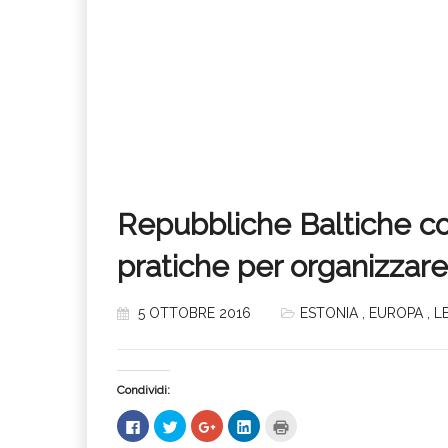
Repubbliche Baltiche co
pratiche per organizzare 
5 OTTOBRE 2016
ESTONIA
,
EUROPA
,
L
Condividi:
Fai
Fai
Fai
Fai
Fai
clic
clic
clic
clic
clic
per
qui
qui
qui
qui