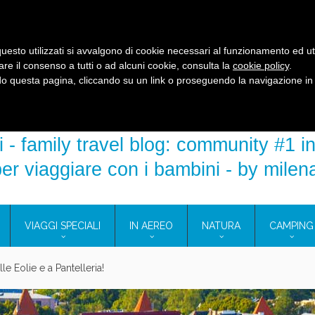
R
EVENTI E FIERE
MEDIA KIT
DICONO DI NOI
COS’E’
uesto utilizzati si avvalgono di cookie necessari al funzionamento ed utili 
are il consenso a tutti o ad alcuni cookie, consulta la
cookie policy
.
 questa pagina, cliccando su un link o proseguendo la navigazione in a
 - family travel blog: community #1 in
er viaggiare con i bambini - by milen
VIAGGI SPECIALI
IN AEREO
NATURA
CAMPING
e Eolie e a Pantelleria!
glie in Cilento: il Blue Marine di Marina di Camerota
nze in campeggio con i bambini: come trovare l’offerta migliore?