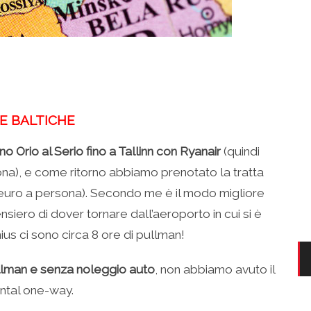
HE BALTICHE
 Orio al Serio fino a Tallinn con Ryanair
(quindi
sona), e come ritorno abbiamo prenotato la tratta
euro a persona). Secondo me è il modo migliore
ensiero di dover tornare dall’aeroporto in cui si è
nius ci sono circa 8 ore di pullman!
ullman e senza noleggio auto
, non abbiamo avuto il
ental one-way.