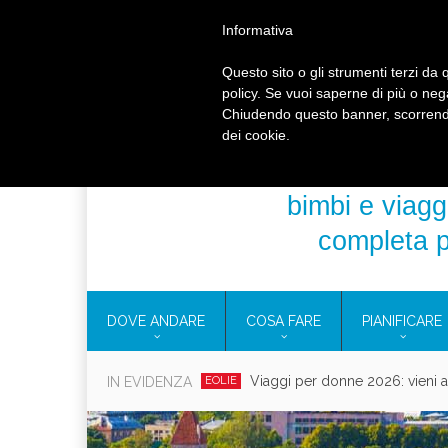
HOME
CONTATTI
CHI SIAMO
BLOG TOU
Informativa
Questo sito o gli strumenti terzi da q
policy. Se vuoi saperne di più o neg
Chiudendo questo banner, scorrendo
dei cookie.
bimbi e viaggi
completa p
DOVE ANDARE
COSA FARE
PIANIFICARE
Viaggi per donne 2026: vieni all
IN EVIDENZA
EOLIE
Villaggio per fami
CAMPANIA
Vaca
CAMPEGGIO