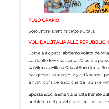
FUSO ORARIO
Solo un’ora avanti rispetto all’Italia.
VOLI DALL’ITALIA ALLE REPUBBLIC
Come anticipato,
abbiamo volato da Milano
con tariffe low cost, circa 80 euro a per
da Vilnius a Milano Orio al Serio
(circa 60 
per godersi al meglio le 3 città senza il p
arrivati, considerando che tra Tallinn e Vil
Spostandoci anche tra le città tramite p
problema dei prezzi esorbitanti dei car r