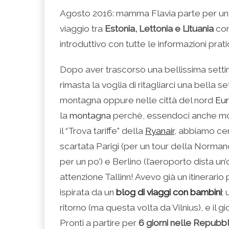
condividere
per
per
per
per
su
condividere
condividere
condividere
stampare
Agosto 2016: mamma Flavia parte per un b
Facebook
su
su
su
(Si
(Si
Twitter
Google+
LinkedIn
apre
viaggio tra
Estonia, Lettonia e Lituania
con
apre
(Si
(Si
(Si
in
in
apre
apre
apre
una
una
in
in
in
nuova
introduttivo con tutte le informazioni prat
nuova
una
una
una
finestra)
finestra)
nuova
nuova
nuova
finestra)
finestra)
finestra)
Dopo aver trascorso una bellissima settim
rimasta la voglia di ritagliarci una bella s
montagna oppure nelle città del nord
Eu
la
montagna
perchè, essendoci anche moss
il “Trova tariffe” della
Ryanair
, abbiamo cer
scartata Parigi (per un tour della Norman
per un po’) e Berlino (l’aeroporto dista un’
attenzione Tallinn! Avevo già un itinerari
ispirata da un
blog di viaggi con bambini
;
ritorno (ma questa volta da Vilnius), e il gi
Pronti a partire per
6 giorni nelle Repubbl