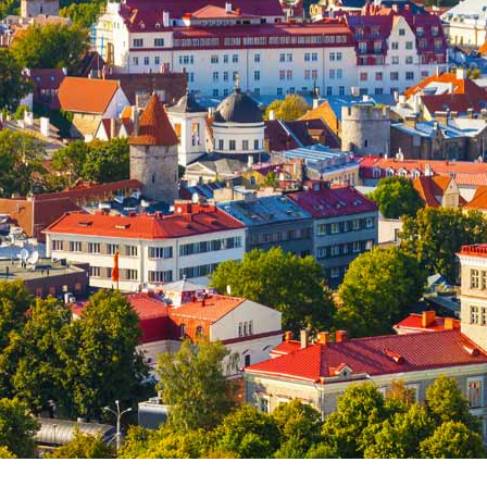
Assicurazione viaggio estate 2026: lo sconto Columbu
NSIGLI PRATICI
Cosmetici solidi in viaggio: i prodott
CONSIGLI PRATICI