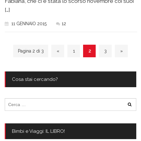
Fabiana, che ci è stata lo scorso novembre coi suoi
[…]
11 GENNAIO 2015
12
Pagina 2 di 3
«
1
2
3
»
Cosa stai cercando?
Ricerca
per:
Bimbi e Viaggi: IL LIBRO!