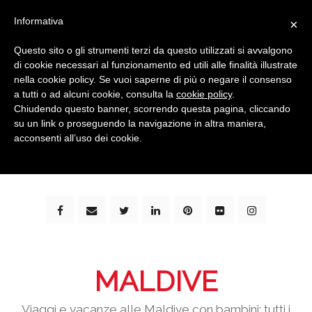
Informativa
×
Questo sito o gli strumenti terzi da questo utilizzati si avvalgono
di cookie necessari al funzionamento ed utili alle finalità illustrate
nella cookie policy. Se vuoi saperne di più o negare il consenso
a tutti o ad alcuni cookie, consulta la
cookie policy
.
Chiudendo questo banner, scorrendo questa pagina, cliccando
su un link o proseguendo la navigazione in altra maniera,
bimbi e viaggi - family travel blog: community #1 in
acconsenti all’uso dei cookie.
italia e guida completa per viaggiare con i bambini -
by milena marchioni
MALDIVE
Viaggi e vacanze alle Maldive con bambini: tutti i