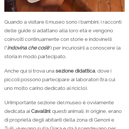
Quando a visitare il museo sono i bambini, i racconti
delle guide si adattano alla loro età e vengono
coinvolti continuamente con storie e indovinelli
(“
indovina che cos’è
“) per incuriosirli a conoscere la
storia in modo partecipato.
Anche qui si trova una
sezione didattica
, dove i
piccoli possono partecipare ai laboratori (tra cui
uno molto carino dedicato al riciclo).
Un’importante sezione del museo è ovviamente
dedicata ai
Cavallini
: questi animali, in origine, erano
di proprietà degli abitanti della zona di Genoni e
Tuili, vivevano sulla Giara e da lì scendevano per