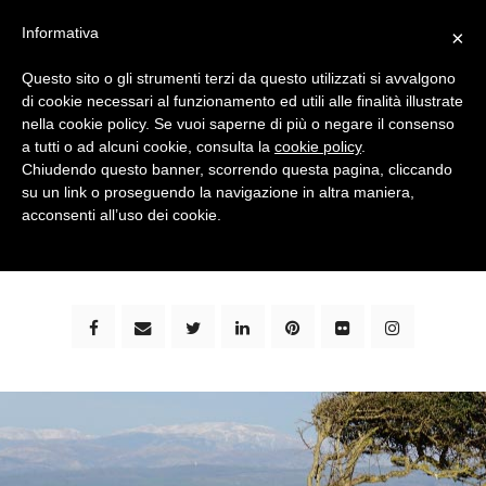
Informativa
×
Questo sito o gli strumenti terzi da questo utilizzati si avvalgono
di cookie necessari al funzionamento ed utili alle finalità illustrate
nella cookie policy. Se vuoi saperne di più o negare il consenso
a tutti o ad alcuni cookie, consulta la
cookie policy
.
Chiudendo questo banner, scorrendo questa pagina, cliccando
su un link o proseguendo la navigazione in altra maniera,
bimbi e viaggi - family travel blog: community #1 in
acconsenti all’uso dei cookie.
italia e guida completa per viaggiare con i bambini -
by milena marchioni