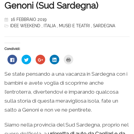
Genoni (Sud Sardegna)
16 FEBBRAIO 2019
IDEE WEEKEND
,
ITALIA
,
MUSEI E TEATRI
,
SARDEGNA
Condividi:
Fai
Fai
Fai
Fai
Fai
clic
clic
clic
clic
clic
per
qui
qui
qui
qui
condividere
per
per
per
per
su
condividere
condividere
condividere
stampare
Se state pensando a una vacanza in Sardegna con i
Facebook
su
su
su
(Si
(Si
Twitter
Google+
LinkedIn
apre
bambini e avete voglia di scoprirne anche
apre
(Si
(Si
(Si
in
in
apre
apre
apre
una
una
in
in
in
nuova
l’entroterra, divertendovi e imparando qualcosa
nuova
una
una
una
finestra)
finestra)
nuova
nuova
nuova
sulla storia di questa meravigliosa isola, fate un
finestra)
finestra)
finestra)
salto a Genoni e non ve ne pentirete.
Siamo nella provincia del Sud Sardegna, proprio nel
cuore dell’isola, a
un’oretta di auto da Cagliari e da