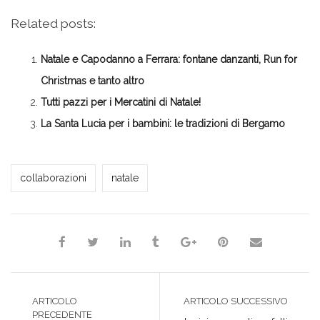
per
qui
qui
qui
qui
condividere
per
per
per
per
su
condividere
condividere
condividere
stampare
Related posts:
Facebook
su
su
su
(Si
(Si
Twitter
Google+
LinkedIn
apre
apre
(Si
(Si
(Si
in
in
apre
apre
apre
una
Natale e Capodanno a Ferrara: fontane danzanti, Run for
una
in
in
in
nuova
nuova
una
una
una
finestra)
finestra)
nuova
nuova
nuova
Christmas e tanto altro
finestra)
finestra)
finestra)
Tutti pazzi per i Mercatini di Natale!
La Santa Lucia per i bambini: le tradizioni di Bergamo
Milena Marchioni
collaborazioni
natale
ARTICOLO
ARTICOLO SUCCESSIVO
PRECEDENTE