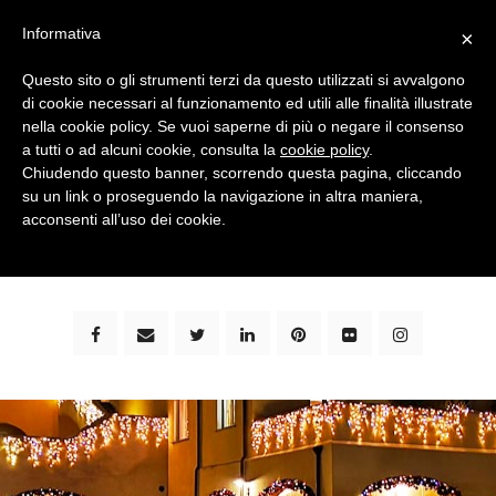
Informativa
×
Questo sito o gli strumenti terzi da questo utilizzati si avvalgono
di cookie necessari al funzionamento ed utili alle finalità illustrate
nella cookie policy. Se vuoi saperne di più o negare il consenso
a tutti o ad alcuni cookie, consulta la
cookie policy
.
Chiudendo questo banner, scorrendo questa pagina, cliccando
su un link o proseguendo la navigazione in altra maniera,
bimbi e viaggi - family travel blog: community #1 in
acconsenti all’uso dei cookie.
italia e guida completa per viaggiare con i bambini -
by milena marchioni