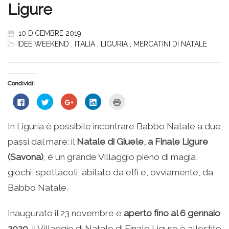
Ligure
10 DICEMBRE 2019
IDEE WEEKEND
,
ITALIA
,
LIGURIA
,
MERCATINI DI NATALE
Condividi:
Fai
Fai
Fai
Fai
Fai
clic
clic
clic
clic
clic
per
qui
qui
qui
qui
condividere
per
per
per
per
su
condividere
condividere
condividere
stampare
In Liguria è possibile incontrare Babbo Natale a due
Facebook
su
su
su
(Si
(Si
Twitter
Google+
LinkedIn
apre
passi dal mare: il
Natale di Giuele, a Finale Ligure
apre
(Si
(Si
(Si
in
in
apre
apre
apre
una
una
in
in
in
nuova
(Savona)
, è un grande Villaggio pieno di magia,
nuova
una
una
una
finestra)
finestra)
nuova
nuova
nuova
giochi, spettacoli, abitato da elfi e, ovviamente, da
finestra)
finestra)
finestra)
Babbo Natale.
Inaugurato il 23 novembre e
aperto fino al 6 gennaio
2020
, il Villaggio di Natale di Finale Ligure è allestito