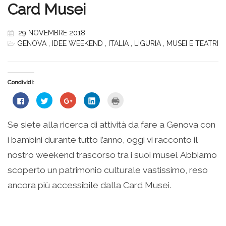
Card Musei
29 NOVEMBRE 2018
GENOVA
,
IDEE WEEKEND
,
ITALIA
,
LIGURIA
,
MUSEI E TEATRI
Condividi:
Fai
Fai
Fai
Fai
Fai
clic
clic
clic
clic
clic
per
qui
qui
qui
qui
condividere
per
per
per
per
su
condividere
condividere
condividere
stampare
Se siete alla ricerca di attività da fare a Genova con
Facebook
su
su
su
(Si
(Si
Twitter
Google+
LinkedIn
apre
i bambini durante tutto l’anno, oggi vi racconto il
apre
(Si
(Si
(Si
in
in
apre
apre
apre
una
una
in
in
in
nuova
nostro weekend trascorso tra i suoi musei. Abbiamo
nuova
una
una
una
finestra)
finestra)
nuova
nuova
nuova
scoperto un patrimonio culturale vastissimo, reso
finestra)
finestra)
finestra)
ancora più accessibile dalla Card Musei.