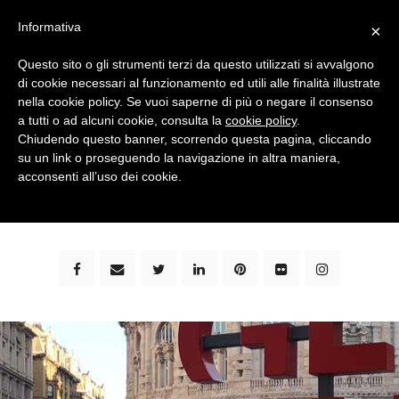
Informativa
×
Questo sito o gli strumenti terzi da questo utilizzati si avvalgono
di cookie necessari al funzionamento ed utili alle finalità illustrate
nella cookie policy. Se vuoi saperne di più o negare il consenso
a tutti o ad alcuni cookie, consulta la
cookie policy
.
Chiudendo questo banner, scorrendo questa pagina, cliccando
su un link o proseguendo la navigazione in altra maniera,
bimbi e viaggi - family travel blog: community #1 in
acconsenti all’uso dei cookie.
italia e guida completa per viaggiare con i bambini -
by milena marchioni