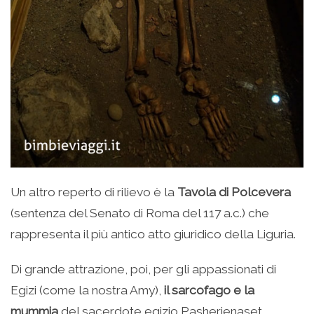
Un altro reperto di rilievo è la
Tavola di Polcevera
(sentenza del Senato di Roma del 117 a.c.) che
rappresenta il più antico atto giuridico della Liguria.
Di grande attrazione, poi, per gli appassionati di
Egizi (come la nostra Amy),
il sarcofago e la
mummia
del sacerdote egizio Pasherienaset,