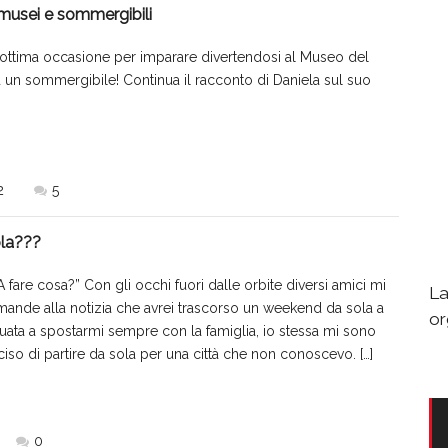
musei e sommergibili
ttima occasione per imparare divertendosi al Museo del
ad un sommergibile! Continua il racconto di Daniela sul suo
2
5
ola???
fare cosa?” Con gli occhi fuori dalle orbite diversi amici mi
La
ande alla notizia che avrei trascorso un weekend da sola a
or
ata a spostarmi sempre con la famiglia, io stessa mi sono
iso di partire da sola per una città che non conoscevo. […]
0