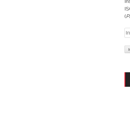
In
IS
(
P
In
e-
ma