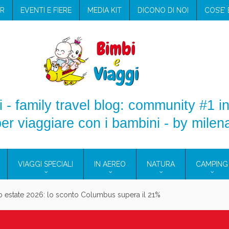
R
EVENTI E FIERE
MEDIA KIT
DICONO DI NOI
COS’E’
 - family travel blog: community #1 in
er viaggiare con i bambini - by milen
VIAGGI SPECIALI
IN AEREO
NATURA
CAMPING
aggio: i prodotti che hanno conquistato la mia valigia (e la pelle sensib
onne 2026: vieni alle Eolie e a Pantelleria!
Villaggio per famiglie in Cilento: il Blue Marine di Marina di Camerota