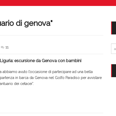
Vacanze in campeggio con i bambini: come trovare l’of
CAMPEGGIO
Assicurazione viaggio estate 2026:
CONSIGLI PRATICI
ario di genova
"
Ri
11
per
Liguria: escursione da Genova con bambini
fa abbiamo avuto l’occasione di partecipare ad una bella
: partenza in barca da Genova nel Golfo Paradiso per avvistare
antuario dei cetacei”.