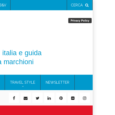
 B&V
CERCA
 italia e guida
a marchioni
TRAVEL STYLE
NEWSLETTER
ile)