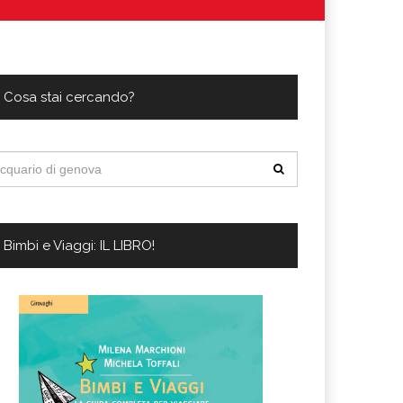
ferta migliore?
 lo sconto Columbus supera il 21%
Cosa stai cercando?
cerca
:
Bimbi e Viaggi: IL LIBRO!