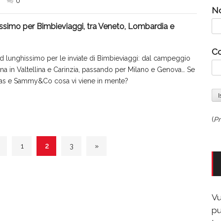
0
N
simo per Bimbieviaggi, tra Veneto, Lombardia e
C
d lunghissimo per le inviate di Bimbieviaggi: dal campeggio
na in Valtellina e Carinzia, passando per Milano e Genova… Se
as e Sammy&Co cosa vi viene in mente?
(
Pr
1
2
3
»
Vu
pu