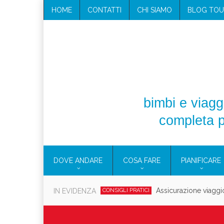
HOME
CONTATTI
CHI SIAMO
BLOG TOU
bimbi e viaggi
completa p
DOVE ANDARE
COSA FARE
PIANIFICARE
Cosmetici solidi in vi
IN EVIDENZA
CONSIGLI PRATICI
Viaggi per d
EOLIE
CAMPANIA