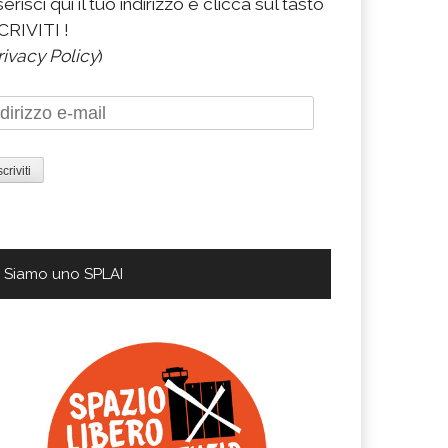
serisci qui il tuo indirizzo e clicca sul tasto
CRIVITI !
rivacy Policy
)
dirizzo
il
Siamo uno SPLAI