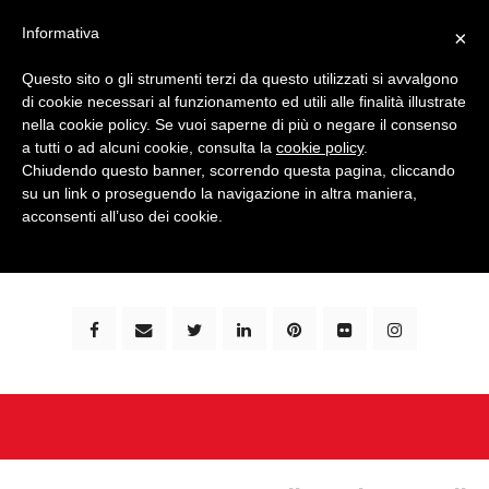
Informativa
×
Questo sito o gli strumenti terzi da questo utilizzati si avvalgono
di cookie necessari al funzionamento ed utili alle finalità illustrate
nella cookie policy. Se vuoi saperne di più o negare il consenso
a tutti o ad alcuni cookie, consulta la
cookie policy
.
Chiudendo questo banner, scorrendo questa pagina, cliccando
su un link o proseguendo la navigazione in altra maniera,
bimbi e viaggi - family travel blog: community #1 in
acconsenti all’uso dei cookie.
italia e guida completa per viaggiare con i bambini -
by milena marchioni