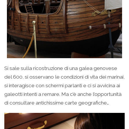
Si sale sulla ricostruzione di una galea genovese
del 600, si osservano le condizioni di vita dei marinai,
si interagisce con schermi parlanti e ci si avvicina ai
galeotti intenti a remare. Ma c’è anche l’opportunità
di consultare antichissime carte geografiche…