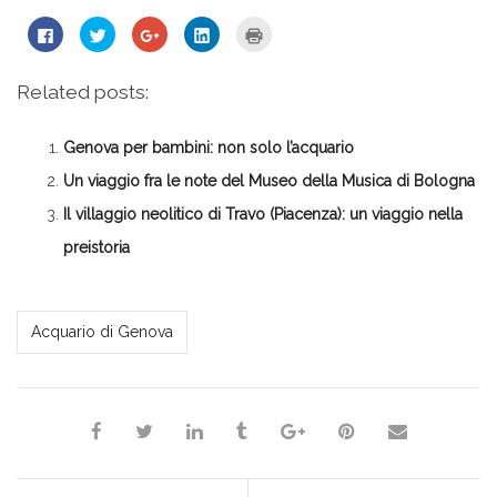
Fai
Fai
Fai
Fai
Fai
clic
clic
clic
clic
clic
per
qui
qui
qui
qui
condividere
per
per
per
per
su
condividere
condividere
condividere
stampare
Related posts:
Facebook
su
su
su
(Si
(Si
Twitter
Google+
LinkedIn
apre
apre
(Si
(Si
(Si
in
in
apre
apre
apre
una
Genova per bambini: non solo l’acquario
una
in
in
in
nuova
nuova
una
una
una
finestra)
finestra)
nuova
nuova
nuova
Un viaggio fra le note del Museo della Musica di Bologna
finestra)
finestra)
finestra)
Il villaggio neolitico di Travo (Piacenza): un viaggio nella
preistoria
*Redazione*
Acquario di Genova