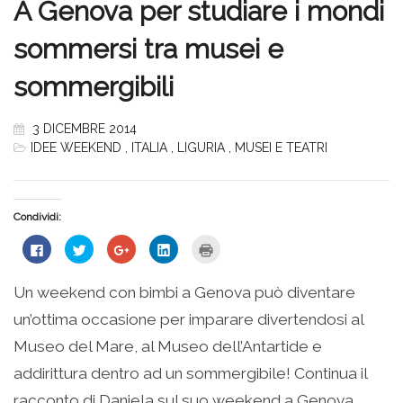
A Genova per studiare i mondi
sommersi tra musei e
sommergibili
3 DICEMBRE 2014
IDEE WEEKEND
,
ITALIA
,
LIGURIA
,
MUSEI E TEATRI
Condividi:
Fai
Fai
Fai
Fai
Fai
clic
clic
clic
clic
clic
per
qui
qui
qui
qui
condividere
per
per
per
per
su
condividere
condividere
condividere
stampare
Un weekend con bimbi a Genova può diventare
Facebook
su
su
su
(Si
(Si
Twitter
Google+
LinkedIn
apre
un’ottima occasione per imparare divertendosi al
apre
(Si
(Si
(Si
in
in
apre
apre
apre
una
una
in
in
in
nuova
Museo del Mare, al Museo dell’Antartide e
nuova
una
una
una
finestra)
finestra)
nuova
nuova
nuova
addirittura dentro ad un sommergibile! Continua il
finestra)
finestra)
finestra)
racconto di Daniela sul suo weekend a Genova…