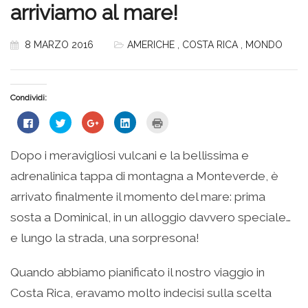
arriviamo al mare!
8 MARZO 2016
AMERICHE
,
COSTA RICA
,
MONDO
Condividi:
Fai
Fai
Fai
Fai
Fai
clic
clic
clic
clic
clic
per
qui
qui
qui
qui
condividere
per
per
per
per
su
condividere
condividere
condividere
stampare
Dopo i meravigliosi vulcani e la bellissima e
Facebook
su
su
su
(Si
(Si
Twitter
Google+
LinkedIn
apre
adrenalinica tappa di montagna a Monteverde, è
apre
(Si
(Si
(Si
in
in
apre
apre
apre
una
una
in
in
in
nuova
arrivato finalmente il momento del mare: prima
nuova
una
una
una
finestra)
finestra)
nuova
nuova
nuova
sosta a Dominical, in un alloggio davvero speciale…
finestra)
finestra)
finestra)
e lungo la strada, una sorpresona!
Quando abbiamo pianificato il nostro viaggio in
Costa Rica, eravamo molto indecisi sulla scelta