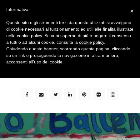
Informativa
×
Questo sito o gli strumenti terzi da questo utilizzati si avvalgono
di cookie necessari al funzionamento ed utili alle finalità illustrate
nella cookie policy. Se vuoi saperne di più o negare il consenso
a tutti o ad alcuni cookie, consulta la
cookie policy
.
Chiudendo questo banner, scorrendo questa pagina, cliccando
su un link o proseguendo la navigazione in altra maniera,
bimbi e viaggi - family travel blog: community #1 in
acconsenti all’uso dei cookie.
italia e guida completa per viaggiare con i bambini -
by milena marchioni