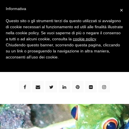
Informativa
×
Questo sito o gli strumenti terzi da questo utilizzati si avvalgono
di cookie necessari al funzionamento ed utili alle finalità illustrate
nella cookie policy. Se vuoi saperne di più o negare il consenso
a tutti o ad alcuni cookie, consulta la
cookie policy
.
Chiudendo questo banner, scorrendo questa pagina, cliccando
su un link o proseguendo la navigazione in altra maniera,
bimbi e viaggi - family travel blog: community #1 in
acconsenti all’uso dei cookie.
italia e guida completa per viaggiare con i bambini -
by milena marchioni