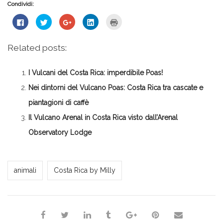
Condividi:
Fai
Fai
Fai
Fai
Fai
clic
clic
clic
clic
clic
per
qui
qui
qui
qui
condividere
per
per
per
per
su
condividere
condividere
condividere
stampare
Related posts:
Facebook
su
su
su
(Si
(Si
Twitter
Google+
LinkedIn
apre
apre
(Si
(Si
(Si
in
in
apre
apre
apre
una
I Vulcani del Costa Rica: imperdibile Poas!
una
in
in
in
nuova
nuova
una
una
una
finestra)
finestra)
nuova
nuova
nuova
Nei dintorni del Vulcano Poas: Costa Rica tra cascate e
finestra)
finestra)
finestra)
piantagioni di caffè
Il Vulcano Arenal in Costa Rica visto dall’Arenal
Observatory Lodge
Milena Marchioni
animali
Costa Rica by Milly