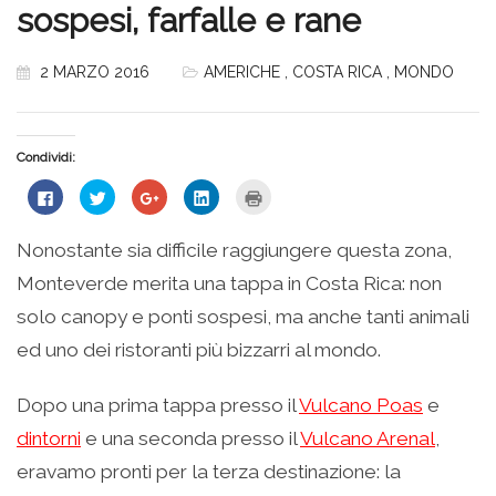
sospesi, farfalle e rane
2 MARZO 2016
AMERICHE
,
COSTA RICA
,
MONDO
Condividi:
Fai
Fai
Fai
Fai
Fai
clic
clic
clic
clic
clic
per
qui
qui
qui
qui
condividere
per
per
per
per
su
condividere
condividere
condividere
stampare
Nonostante sia difficile raggiungere questa zona,
Facebook
su
su
su
(Si
(Si
Twitter
Google+
LinkedIn
apre
Monteverde merita una tappa in Costa Rica: non
apre
(Si
(Si
(Si
in
in
apre
apre
apre
una
una
in
in
in
nuova
solo canopy e ponti sospesi, ma anche tanti animali
nuova
una
una
una
finestra)
finestra)
nuova
nuova
nuova
ed uno dei ristoranti più bizzarri al mondo.
finestra)
finestra)
finestra)
Dopo una prima tappa presso il
Vulcano Poas
e
dintorni
e una seconda presso il
Vulcano Arenal
,
eravamo pronti per la terza destinazione: la