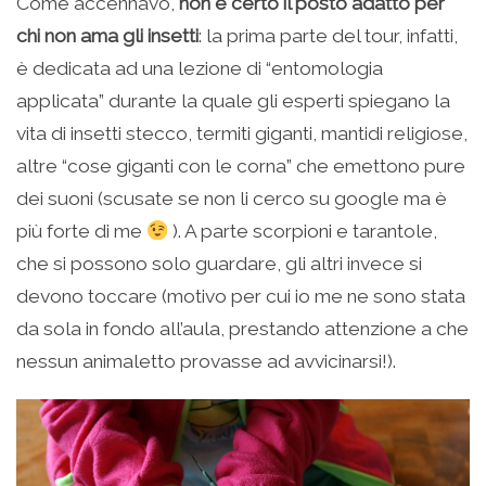
Come accennavo,
non è certo il posto adatto per
chi non ama gli insetti
: la prima parte del tour, infatti,
è dedicata ad una lezione di “entomologia
applicata” durante la quale gli esperti spiegano la
vita di insetti stecco, termiti giganti, mantidi religiose,
altre “cose giganti con le corna” che emettono pure
dei suoni (scusate se non li cerco su google ma è
più forte di me
). A parte scorpioni e tarantole,
che si possono solo guardare, gli altri invece si
devono toccare (motivo per cui io me ne sono stata
da sola in fondo all’aula, prestando attenzione a che
nessun animaletto provasse ad avvicinarsi!).