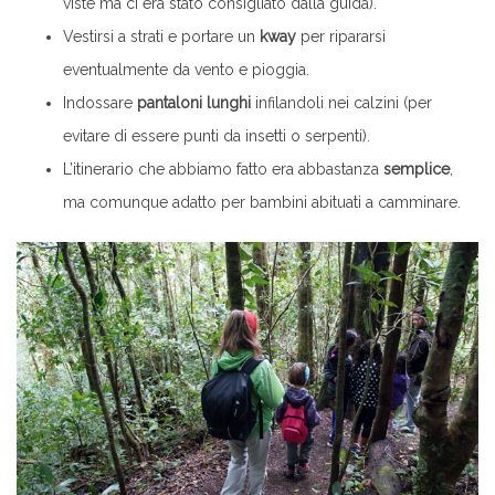
viste ma ci era stato consigliato dalla guida).
Vestirsi a strati e portare un
kway
per ripararsi
eventualmente da vento e pioggia.
Indossare
pantaloni lunghi
infilandoli nei calzini (per
evitare di essere punti da insetti o serpenti).
L’itinerario che abbiamo fatto era abbastanza
semplice
,
ma comunque adatto per bambini abituati a camminare.