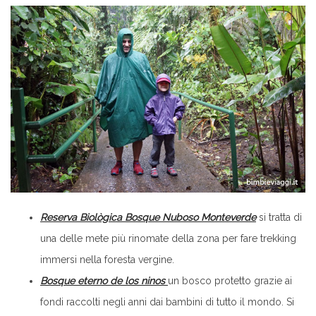
Reserva Biològica Bosque Nuboso Monteverde
si tratta di
una delle mete più rinomate della zona per fare trekking
immersi nella foresta vergine.
Bosque eterno de los ninos
un bosco protetto grazie ai
fondi raccolti negli anni dai bambini di tutto il mondo. Si