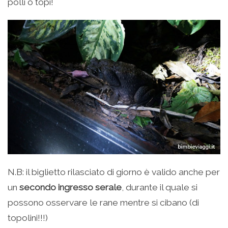
polli o topi!
N.B: il biglietto rilasciato di giorno è valido anche per
un
secondo ingresso serale
, durante il quale si
possono osservare le rane mentre si cibano (di
topolini!!!)