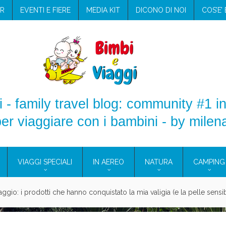
R
EVENTI E FIERE
MEDIA KIT
DICONO DI NOI
COS’E’
 - family travel blog: community #1 in
er viaggiare con i bambini - by milen
VIAGGI SPECIALI
IN AEREO
NATURA
CAMPING
aggio: i prodotti che hanno conquistato la mia valigia (e la pelle sensib
onne 2026: vieni alle Eolie e a Pantelleria!
Villaggio per famiglie in Cilento: il Blue Marine di Marina di Camerota