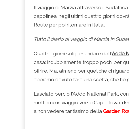
condividere
per
per
per
per
su
condividere
condividere
condividere
stampare
Il viaggio di Marzia attraverso il Sudafric
Facebook
su
su
su
(Si
(Si
Twitter
Google+
LinkedIn
apre
capolinea: negli ultimi quattro giorni do
apre
(Si
(Si
(Si
in
in
apre
apre
apre
una
una
in
in
in
nuova
Route per poi ritornare in Italia…
nuova
una
una
una
finestra)
finestra)
nuova
nuova
nuova
finestra)
finestra)
finestra)
Tutto il diario di viaggio di Marzia in Suda
Quattro giorni soli per andare dall’
Addo N
casa: indubbiamente troppo pochi per que
offrire. Ma, almeno per quel che ci riguarda
abbiamo dovuto fare una scelta, che ho 
Lasciato perciò l’Addo National Park, con 
mettiamo in viaggio verso Cape Town: i km 
a non vedere tantissimo della
Garden Ro