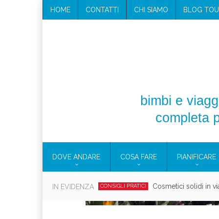
HOME
CONTATTI
CHI SIAMO
BLOG TOU
bimbi e viaggi
completa p
DOVE ANDARE
COSA FARE
PIANIFICARE
Cosmetici solidi in vi
IN EVIDENZA
CONSIGLI PRATICI
Viaggi per d
EOLIE
CAMPANIA