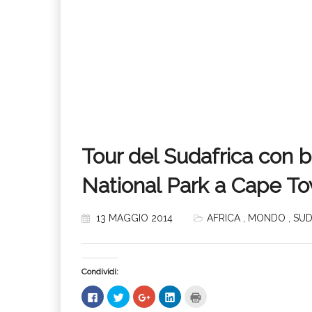
Tour del Sudafrica con 
National Park a Cape T
13 MAGGIO 2014
AFRICA
,
MONDO
,
SUD
Condividi:
Fai
Fai
Fai
Fai
Fai
clic
clic
clic
clic
clic
per
qui
qui
qui
qui