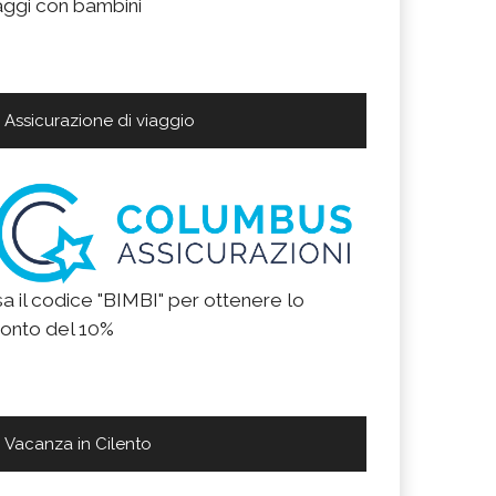
aggi con bambini
Assicurazione di viaggio
a il codice "BIMBI" per ottenere lo
onto del 10%
Vacanza in Cilento