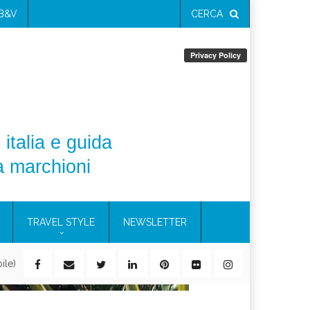
 B&V
CERCA
 italia e guida
a marchioni
TRAVEL STYLE
NEWSLETTER
ile)