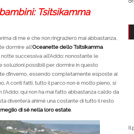
or
 bambini: Tsitsikamma
prima di me e che non ringrazierò mai abbastanza,
 dormire all’
Oceanette dello Tsitsikamma
a notte successiva all’Addo: nonostante le
soluzioni possibili per dormire in questo
ate d’inverno, essendo completamente esposte ai
 A conti fatti, tutto il parco non è molto pieno, si
n l’Addo: qui non ha mai fatto abbastanza caldo da
sta diventerà ahimè una costante di tutto il resto
 meglio di sé nella loro estate
.
Il