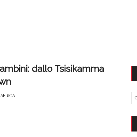
bambini: dallo Tsisikamma
own
Ri
AFRICA
per