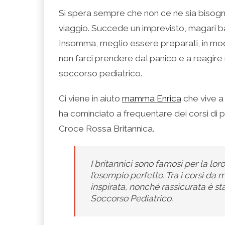
condividere
per
per
per
per
su
condividere
condividere
condividere
stampare
Si spera sempre che non ce ne sia bisog
Facebook
su
su
su
(Si
(Si
Twitter
Google+
LinkedIn
apre
viaggio. Succede un imprevisto, magari ba
apre
(Si
(Si
(Si
in
in
apre
apre
apre
una
una
in
in
in
nuova
Insomma, meglio essere preparati, in mo
nuova
una
una
una
finestra)
finestra)
nuova
nuova
nuova
non farci prendere dal panico e a reagire
finestra)
finestra)
finestra)
soccorso pediatrico.
Ci viene in aiuto
mamma Enrica
che vive a
ha cominciato a frequentare dei corsi di p
Croce Rossa Britannica.
I britannici sono famosi per la lo
l’esempio perfetto. Tra i corsi da 
inspirata, nonché rassicurata è st
Soccorso Pediatrico.