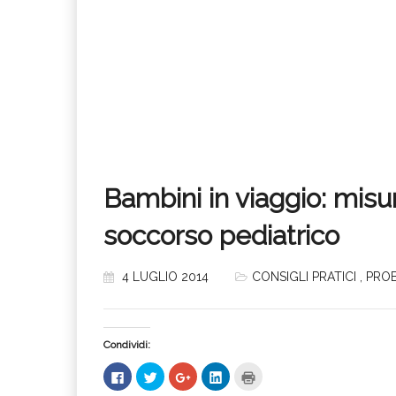
Bambini in viaggio: misu
soccorso pediatrico
4 LUGLIO 2014
CONSIGLI PRATICI
,
PROB
Condividi:
Fai
Fai
Fai
Fai
Fai
clic
clic
clic
clic
clic
per
qui
qui
qui
qui