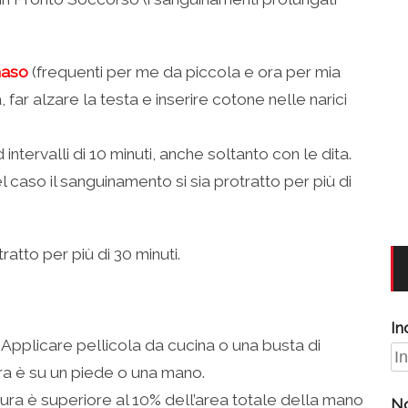
naso
(frequenti per me da piccola e ora per mia
, far alzare la testa e inserire cotone nelle narici
 intervalli di 10 minuti, anche soltanto con le dita.
nel caso il sanguinamento si sia protratto per più di
ratto per più di 30 minuti.
In
Applicare pellicola da cucina o una busta di
ura è su un piede o una mano.
tura è superiore al 10% dell’area totale della mano
N