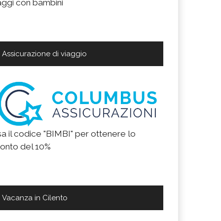
aggi con bambini
Assicurazione di viaggio
a il codice "BIMBI" per ottenere lo
onto del 10%
Vacanza in Cilento