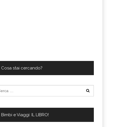
Cosa stai cercando?
cerca
:
Bimbi e Viaggi: IL LIBRO!