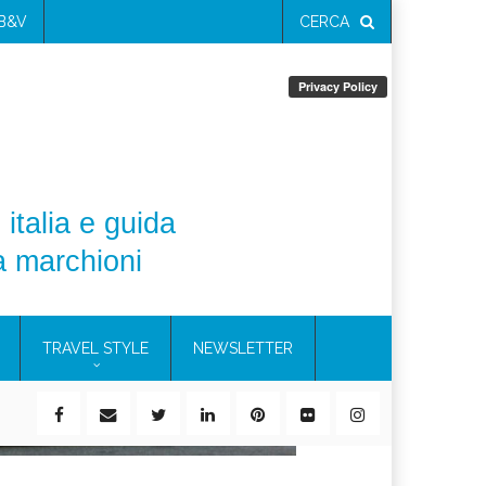
 B&V
CERCA
 italia e guida
a marchioni
TRAVEL STYLE
NEWSLETTER
ile)