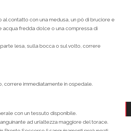
 al contatto con una medusa, un pò di bruciore e
re acqua fredda dolce o una compressa di
parte lesa, sulla bocca o sul volto, correre
lto, correre immediatamente in ospedale.
erale con un tessuto disponibile.
 sanguinante ad un’altezza maggiore del torace.
in Pronto Soccorso (i sanguinamenti prolungati