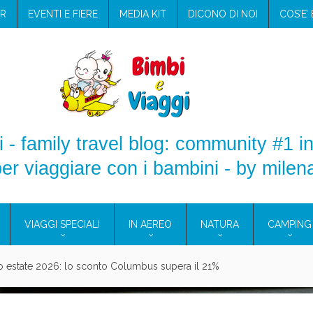
R
EVENTI E FIERE
MEDIA KIT
DICONO DI NOI
COS’E’
 - family travel blog: community #1 in
er viaggiare con i bambini - by milen
VIAGGI SPECIALI
IN AEREO
NATURA
CAMPING
aggio: i prodotti che hanno conquistato la mia valigia (e la pelle sensib
onne 2026: vieni alle Eolie e a Pantelleria!
Villaggio per famiglie in Cilento: il Blue Marine di Marina di Camerota