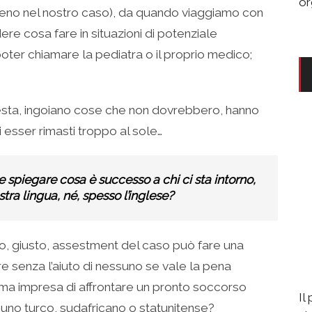
or
meno nel nostro caso), da quando viaggiamo con
ere cosa fare in situazioni di potenziale
oter chiamare la pediatra o il proprio medico;
 testa, ingoiano cose che non dovrebbero, hanno
 esser rimasti troppo al sole…
spiegare cosa è successo a chi ci sta intorno,
ra lingua, né, spesso l’inglese?
imo, giusto, assestment del caso può fare una
e senza l’aiuto di nessuno se vale la pena
ima impresa di affrontare un pronto soccorso
Il
i uno turco, sudafricano o statunitense?