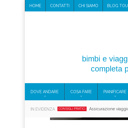
HOME
CONTATTI
CHI SIAMO
BLOG TOU
bimbi e viaggi
completa p
DOVE ANDARE
COSA FARE
PIANIFICARE
Cosmetici solidi in vi
IN EVIDENZA
CONSIGLI PRATICI
Viaggi per d
EOLIE
CAMPANIA