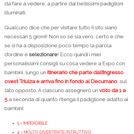
da fare a vedere, a partire dai bellissimi padiglioni
illuminati.
Qualcuno dice che per visitare tutto il sito siano
necessari 5 giorni! Non so se sia vero, certo è che
se si ha a disposizione poco tempo la parola
d’ordine è
selezionare
! Ecco quindi i miei
personalissimi consigli su cosa vedere a Expo con
bambini, lungo un
itinerario che parte dall’ingresso
ovest Triulza e arriva fino in fondo al Decumano
, sul
lato opposto. A ciascuno assegnerò un
voto da 1 a
5
a seconda di quanto ritenga il padiglione adatto ai
bambini:
5 = IMPERDIBILE
4 = MOLTO DIVERTENTE/ISTRUTTIVO