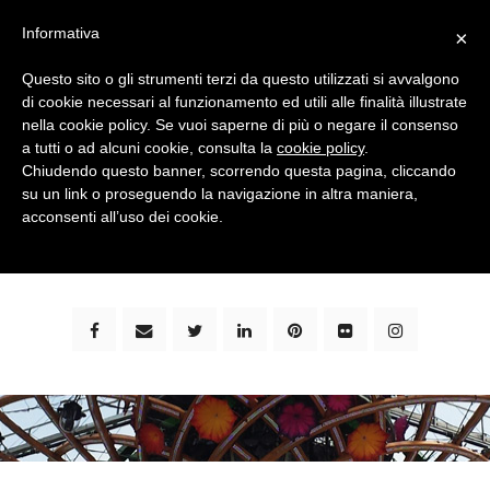
Informativa
×
Questo sito o gli strumenti terzi da questo utilizzati si avvalgono
di cookie necessari al funzionamento ed utili alle finalità illustrate
nella cookie policy. Se vuoi saperne di più o negare il consenso
a tutti o ad alcuni cookie, consulta la
cookie policy
.
Chiudendo questo banner, scorrendo questa pagina, cliccando
su un link o proseguendo la navigazione in altra maniera,
bimbi e viaggi - family travel blog: community #1 in
acconsenti all’uso dei cookie.
italia e guida completa per viaggiare con i bambini -
by milena marchioni