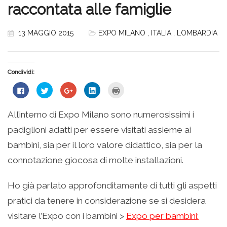
raccontata alle famiglie
13 MAGGIO 2015
EXPO MILANO
,
ITALIA
,
LOMBARDIA
Condividi:
Fai
Fai
Fai
Fai
Fai
clic
clic
clic
clic
clic
per
qui
qui
qui
qui
condividere
per
per
per
per
su
condividere
condividere
condividere
stampare
All’interno di Expo Milano sono numerosissimi i
Facebook
su
su
su
(Si
(Si
Twitter
Google+
LinkedIn
apre
padiglioni adatti per essere visitati assieme ai
apre
(Si
(Si
(Si
in
in
apre
apre
apre
una
una
in
in
in
nuova
bambini, sia per il loro valore didattico, sia per la
nuova
una
una
una
finestra)
finestra)
nuova
nuova
nuova
connotazione giocosa di molte installazioni.
finestra)
finestra)
finestra)
Ho già parlato approfonditamente di tutti gli aspetti
pratici da tenere in considerazione se si desidera
visitare l’Expo con i bambini >
Expo per bambini: