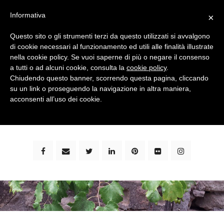
Informativa
×
Questo sito o gli strumenti terzi da questo utilizzati si avvalgono
di cookie necessari al funzionamento ed utili alle finalità illustrate
nella cookie policy. Se vuoi saperne di più o negare il consenso
a tutti o ad alcuni cookie, consulta la
cookie policy
.
Chiudendo questo banner, scorrendo questa pagina, cliccando
su un link o proseguendo la navigazione in altra maniera,
bimbi e viaggi - family travel blog: community #1 in
acconsenti all’uso dei cookie.
italia e guida completa per viaggiare con i bambini -
by milena marchioni