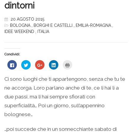
dintorni
20 AGOSTO 2015
BOLOGNA
,
BORGHI E CASTELLI
,
EMILIA-ROMAGNA
,
IDEE WEEKEND
,
ITALIA
Condividi:
Fai
Fai
Fai
Fai
Fai
clic
clic
clic
clic
clic
per
qui
qui
qui
qui
condividere
per
per
per
per
su
condividere
condividere
condividere
stampare
Ci sono luoghi che ti appartengono, senza che tu te
Facebook
su
su
su
(Si
(Si
Twitter
Google+
LinkedIn
apre
ne accorga. Loro parlano anche di te, ce li hai lì a
apre
(Si
(Si
(Si
in
in
apre
apre
apre
una
una
in
in
in
nuova
due passi, ma li hai sempre sfiorati con
nuova
una
una
una
finestra)
finestra)
nuova
nuova
nuova
superficialità… Poi un giorno, sull’appennino
finestra)
finestra)
finestra)
bolognese…
…poi succede che in un sonnecchiante sabato di