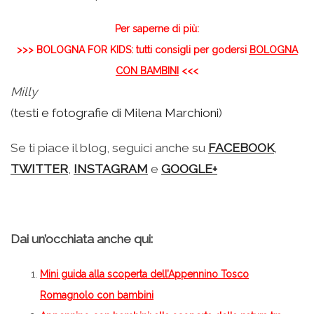
Per saperne di più:
>>> BOLOGNA FOR KIDS: tutti consigli per godersi
BOLOGNA
CON BAMBINI
<<<
Milly
(
testi e fotografie di Milena Marchioni
)
Se ti piace il blog, seguici anche su
FACEBOOK
,
TWITTER
,
INSTAGRAM
e
GOOGLE+
Dai un’occhiata anche qui:
Mini guida alla scoperta dell’Appennino Tosco
Romagnolo con bambini