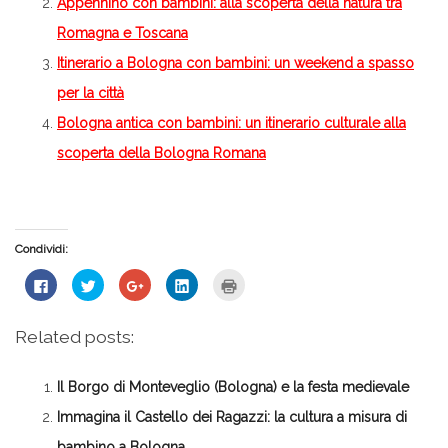
Appennino con bambini: alla scoperta della natura tra
Romagna e Toscana
Itinerario a Bologna con bambini: un weekend a spasso
per la città
Bologna antica con bambini: un itinerario culturale alla
scoperta della Bologna Romana
Condividi:
Fai
Fai
Fai
Fai
Fai
clic
clic
clic
clic
clic
per
qui
qui
qui
qui
condividere
per
per
per
per
su
condividere
condividere
condividere
stampare
Related posts:
Facebook
su
su
su
(Si
(Si
Twitter
Google+
LinkedIn
apre
apre
(Si
(Si
(Si
in
in
apre
apre
apre
una
Il Borgo di Monteveglio (Bologna) e la festa medievale
una
in
in
in
nuova
nuova
una
una
una
finestra)
finestra)
nuova
nuova
nuova
Immagina il Castello dei Ragazzi: la cultura a misura di
finestra)
finestra)
finestra)
bambino a Bologna