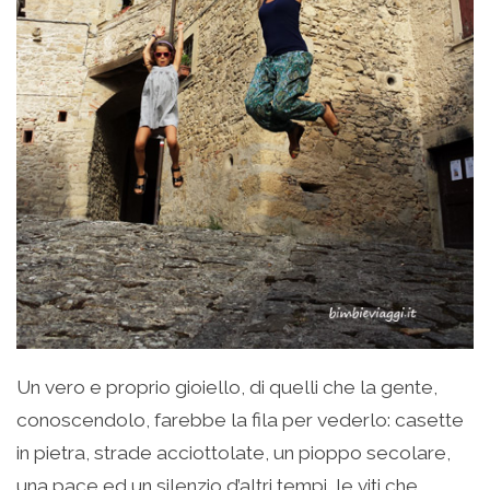
Un vero e proprio gioiello, di quelli che la gente,
conoscendolo, farebbe la fila per vederlo: casette
in pietra, strade acciottolate, un pioppo secolare,
una pace ed un silenzio d’altri tempi, le viti che