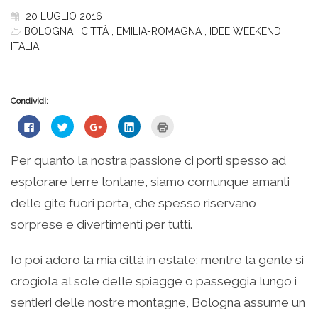
20 LUGLIO 2016
BOLOGNA
,
CITTÀ
,
EMILIA-ROMAGNA
,
IDEE WEEKEND
,
ITALIA
Condividi:
Fai
Fai
Fai
Fai
Fai
clic
clic
clic
clic
clic
per
qui
qui
qui
qui
condividere
per
per
per
per
su
condividere
condividere
condividere
stampare
Per quanto la nostra passione ci porti spesso ad
Facebook
su
su
su
(Si
(Si
Twitter
Google+
LinkedIn
apre
esplorare terre lontane, siamo comunque amanti
apre
(Si
(Si
(Si
in
in
apre
apre
apre
una
una
in
in
in
nuova
delle gite fuori porta, che spesso riservano
nuova
una
una
una
finestra)
finestra)
nuova
nuova
nuova
sorprese e divertimenti per tutti.
finestra)
finestra)
finestra)
Io poi adoro la mia città in estate: mentre la gente si
crogiola al sole delle spiagge o passeggia lungo i
sentieri delle nostre montagne, Bologna assume un