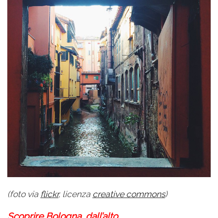
(foto via
flickr
, licenza
creative commons
)
Scoprire Bologna…dall’alto