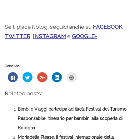
.
Se ti piace il blog, seguici anche su
FACEBOOK
,
TWITTER
,
INSTAGRAM
e
GOOGLE+
Condividi:
Fai
Fai
Fai
Fai
Fai
clic
clic
clic
clic
clic
per
qui
qui
qui
qui
condividere
per
per
per
per
su
condividere
condividere
condividere
stampare
Related posts:
Facebook
su
su
su
(Si
(Si
Twitter
Google+
LinkedIn
apre
apre
(Si
(Si
(Si
in
in
apre
apre
apre
una
Bimbi e Viaggi partecipa ad Itacà, Festival del Turismo
una
in
in
in
nuova
nuova
una
una
una
finestra)
finestra)
nuova
nuova
nuova
Responsabile: itinerario per bambini alla scoperta di
finestra)
finestra)
finestra)
Bologna
Mortadella Please, il festival internazionale della