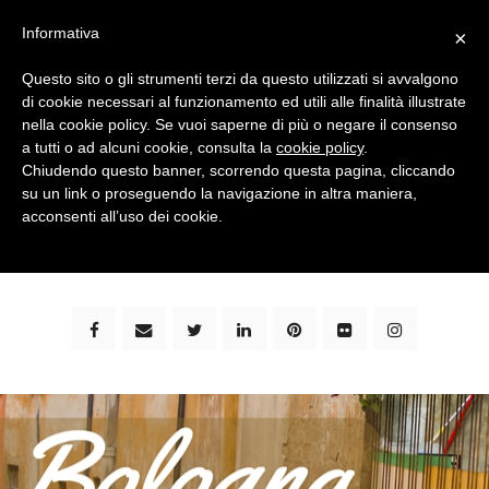
Informativa
×
Questo sito o gli strumenti terzi da questo utilizzati si avvalgono
di cookie necessari al funzionamento ed utili alle finalità illustrate
nella cookie policy. Se vuoi saperne di più o negare il consenso
a tutti o ad alcuni cookie, consulta la
cookie policy
.
Chiudendo questo banner, scorrendo questa pagina, cliccando
su un link o proseguendo la navigazione in altra maniera,
bimbi e viaggi - family travel blog: community #1 in
acconsenti all’uso dei cookie.
italia e guida completa per viaggiare con i bambini -
by milena marchioni