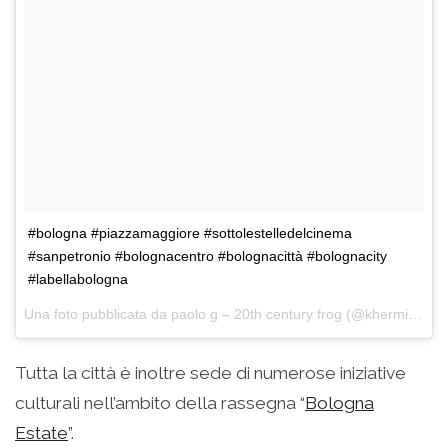
#bologna #piazzamaggiore #sottolestelledelcinema
#sanpetronio #bolognacentro #bolognacittà #bolognacity
#labellabologna
Una foto pubblicata da paolo g – 20th century frog (@khermit71) in data:
Tutta la città è inoltre sede di numerose iniziative
culturali nell’ambito della rassegna “
Bologna
Estate
”.