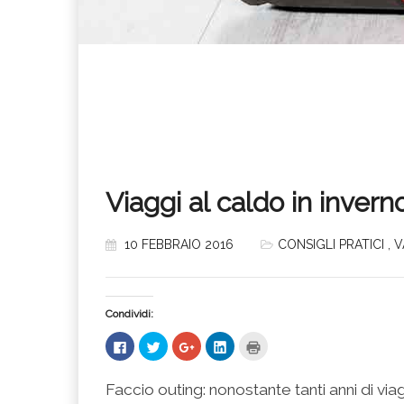
Viaggi al caldo in invern
10 FEBBRAIO 2016
CONSIGLI PRATICI
,
V
Condividi:
Fai
Fai
Fai
Fai
Fai
clic
clic
clic
clic
clic
per
qui
qui
qui
qui
condividere
per
per
per
per
su
condividere
condividere
condividere
stampare
Faccio outing: nonostante tanti anni di via
Facebook
su
su
su
(Si