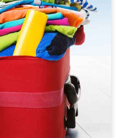
s supera il 21%
i che hanno conquistato la mia valigia (e la pelle sensibile)