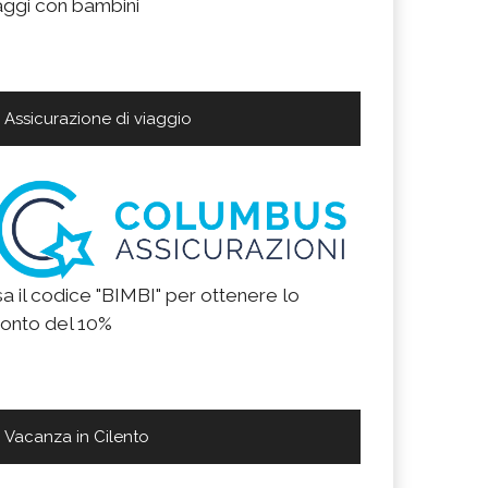
aggi con bambini
Assicurazione di viaggio
a il codice "BIMBI" per ottenere lo
onto del 10%
Vacanza in Cilento