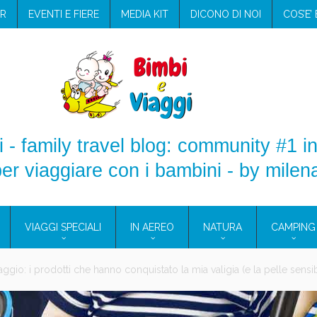
R
EVENTI E FIERE
MEDIA KIT
DICONO DI NOI
COS’E’
 - family travel blog: community #1 in
er viaggiare con i bambini - by milen
VIAGGI SPECIALI
IN AEREO
NATURA
CAMPING
e Eolie e a Pantelleria!
glie in Cilento: il Blue Marine di Marina di Camerota
nze in campeggio con i bambini: come trovare l’offerta migliore?