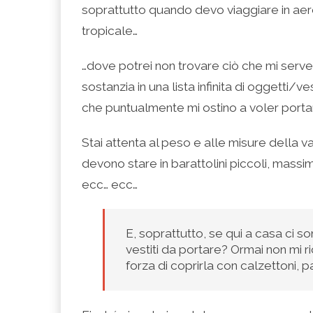
(Si
Twitter
Google+
LinkedIn
apre
soprattutto quando devo viaggiare in aere
apre
(Si
(Si
(Si
in
in
apre
apre
apre
una
una
in
in
in
nuova
tropicale…
nuova
una
una
una
finestra)
finestra)
nuova
nuova
nuova
finestra)
finestra)
finestra)
…dove potrei non trovare ciò che mi serve…
sostanzia in una lista infinita di oggetti/v
che puntualmente mi ostino a voler portar
Stai attenta al peso e alle misure della va
devono stare in barattolini piccoli, massi
ecc… ecc…
E, soprattutto, se qui a casa ci s
vestiti da portare? Ormai non mi r
forza di coprirla con calzettoni, p