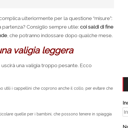
si complica ulteriormente per la questione “misure”:
 partenza? Consiglio sempre utile:
coi saldi di fine
nde
, che potranno indossare dopo qualche mese.
na valigia leggera
e uscirà una valigia troppo pesante. Ecco
o utili i cappellini che coprono anche il collo, per evitare che
In
ticolare quelle per i bambini, che possono tenere in spiaggia
N