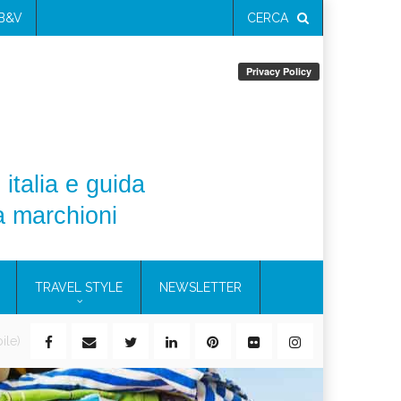
 B&V
CERCA
 italia e guida
a marchioni
TRAVEL STYLE
NEWSLETTER