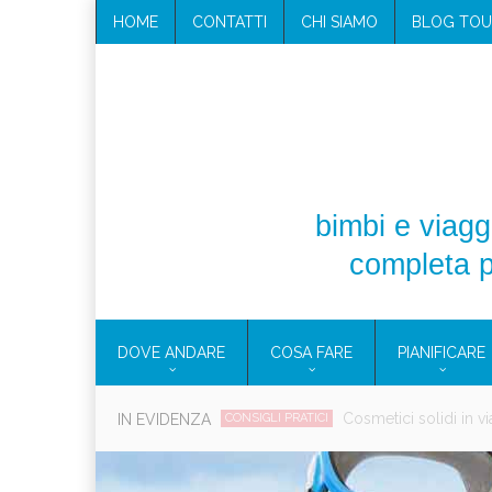
HOME
CONTATTI
CHI SIAMO
BLOG TOU
bimbi e viaggi
completa p
DOVE ANDARE
COSA FARE
PIANIFICARE
Viaggi per donne 2026: vieni all
IN EVIDENZA
EOLIE
Villaggio per fami
CAMPANIA
Vaca
CAMPEGGIO