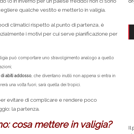
ldo (o in inverno per un paese freddo) non ci sono
or
egliere qualche vestito e metterlo in valigia.
odi climatici rispetto al punto di partenza, è
ialmente i motivi per cui serve pianificazione per
 valigia può comportare uno stravolgimento analogo a quello
zioni;
g di abiti addosso
, che diventano inutili non appena si entra in
erà una volta fuori, sarà quella dei tropici.
per evitare di complicare e rendere poco
gio: la partenza.
no: cosa mettere in valigia?
Il