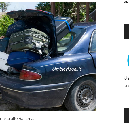
vi
Us
sc
rivati alle Bahamas…