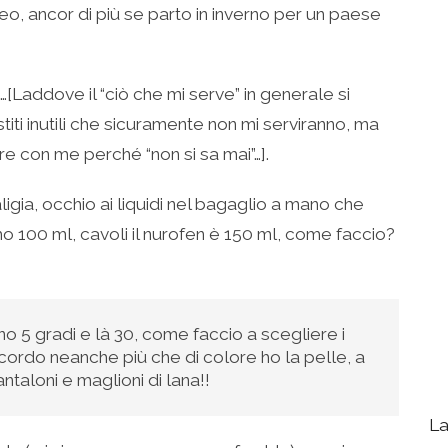
o, ancor di più se parto in inverno per un paese
[Laddove il “ciò che mi serve” in generale si
estiti inutili che sicuramente non mi serviranno, ma
e con me perché “non si sa mai”…].
ligia, occhio ai liquidi nel bagaglio a mano che
mo 100 ml, cavoli il nurofen è 150 ml, come faccio?
ono 5 gradi e là 30, come faccio a scegliere i
icordo neanche più che di colore ho la pelle, a
antaloni e maglioni di lana!!
La