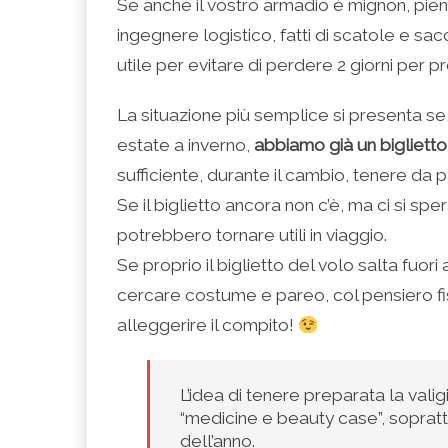
Se anche il vostro armadio è mignon, pien
ingegnere logistico, fatti di scatole e s
utile per evitare di perdere 2 giorni per pr
La situazione più semplice si presenta s
estate a inverno,
abbiamo già un bigliett
sufficiente, durante il cambio, tenere da p
Se il biglietto ancora non c’è, ma ci si s
potrebbero tornare utili in viaggio.
Se proprio il biglietto del volo salta fuori 
cercare costume e pareo, col pensiero fi
alleggerire il compito!
L’idea di tenere preparata la valig
“medicine e beauty case”, soprattu
dell’anno.