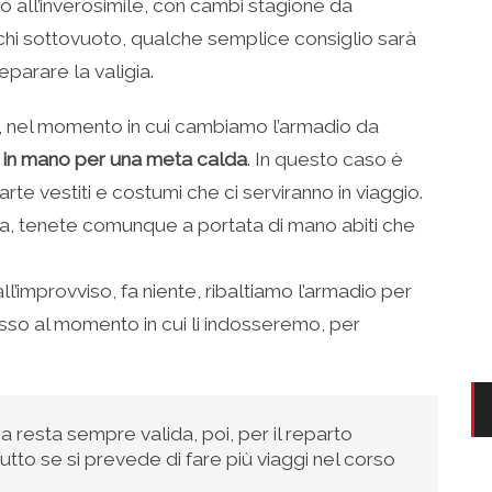
o all’inverosimile, con cambi stagione da
acchi sottovuoto, qualche semplice consiglio sarà
eparare la valigia.
e, nel momento in cui cambiamo l’armadio da
o in mano per una meta calda
. In questo caso è
arte vestiti e costumi che ci serviranno in viaggio.
pera, tenete comunque a portata di mano abiti che
all’improvviso, fa niente, ribaltiamo l’armadio per
sso al momento in cui li indosseremo, per
ia resta sempre valida, poi, per il reparto
tto se si prevede di fare più viaggi nel corso