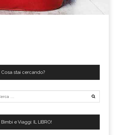
Cosa stai cercando?
cerca
:
Bimbi e Viaggi: IL LIBRO!