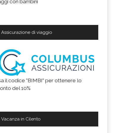
aggi con bambini
Assicurazione di viaggio
a il codice "BIMBI" per ottenere lo
onto del 10%
Vacanza in Cilento