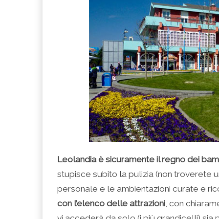
Leolandia è sicuramente il regno dei bam
stupisce subito la pulizia (non troverete u
personale e le ambientazioni curate e ricc
con l’elenco delle attrazioni
, con chiaram
vi accederà da solo (i più grandicelli) si