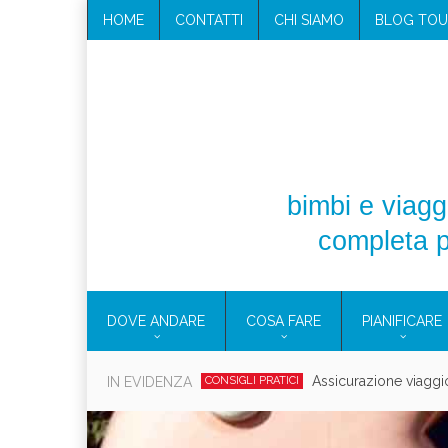
HOME
CONTATTI
CHI SIAMO
BLOG TOU
bimbi e viaggi
completa p
DOVE ANDARE
COSA FARE
PIANIFICARE
Cosmetici solidi in vi
IN EVIDENZA
CONSIGLI PRATICI
Viaggi per d
EOLIE
CAMPANIA