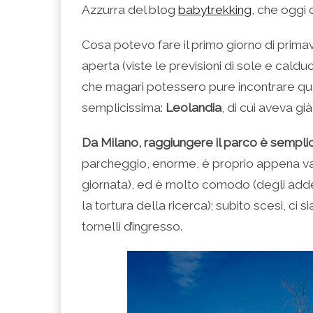
(Si
Twitter
Google+
LinkedIn
apre
Azzurra del blog
babytrekking
, che oggi 
apre
(Si
(Si
(Si
in
in
apre
apre
apre
una
una
in
in
in
nuova
nuova
una
una
una
finestra)
Cosa potevo fare il primo giorno di primav
finestra)
nuova
nuova
nuova
finestra)
finestra)
finestra)
aperta (viste le previsioni di sole e cald
che magari potessero pure incontrare qua
semplicissima:
Leolandia
, di cui aveva gi
Da Milano, raggiungere il parco è sempli
parcheggio, enorme, è proprio appena varc
giornata), ed è molto comodo (degli addet
la tortura della ricerca); subito scesi, ci
tornelli d’ingresso.