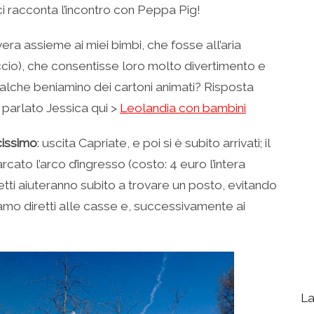
ci racconta l’incontro con Peppa Pig!
era assieme ai miei bimbi, che fosse all’aria
uccio), che consentisse loro molto divertimento e
lche beniamino dei cartoni animati? Risposta
à parlato Jessica qui >
Leolandia con bambini
cissimo
: uscita Capriate, e poi si è subito arrivati; il
ato l’arco d’ingresso (costo: 4 euro l’intera
ti aiuteranno subito a trovare un posto, evitando
 siamo diretti alle casse e, successivamente ai
La