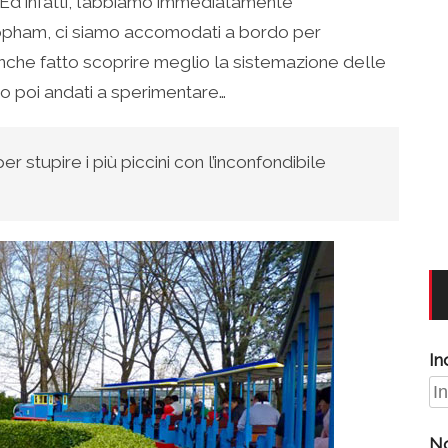
i! Ed infatti, l’abbiamo immediatamente
Topham, ci siamo accomodati a bordo per
anche fatto scoprire meglio la sistemazione delle
o poi andati a sperimentare…
r stupire i più piccini con l’inconfondibile
In
N