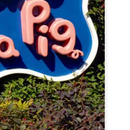
ferta migliore?
 lo sconto Columbus supera il 21%