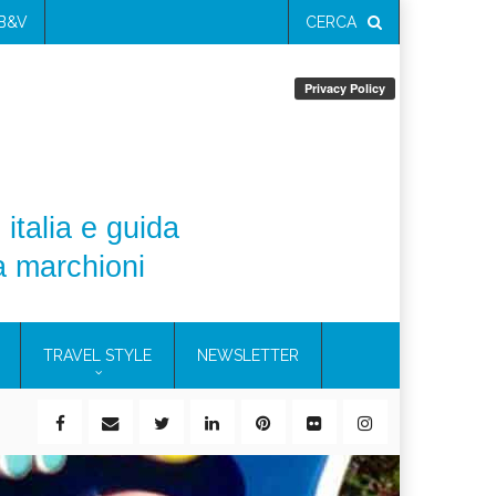
 B&V
CERCA
 italia e guida
a marchioni
TRAVEL STYLE
NEWSLETTER
ile)