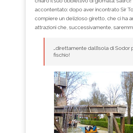
chiaro il suo obbiettivo di giornata: salirc
accontentato: dopo aver incontrato Sir 
compiere un delizioso giretto, che ci ha 
attrazioni che, successivamente, saremm
…direttamente dall’isola di Sodor pe
fischio!