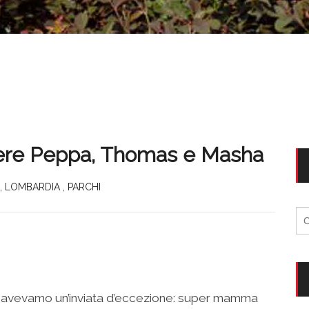
cere Peppa, Thomas e Masha
,
LOMBARDIA
,
PARCHI
Ri
per
ia avevamo un’inviata d’eccezione: super mamma