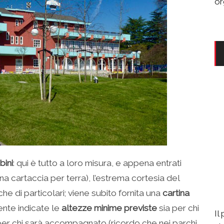
or
bini
: qui è tutto a loro misura, e appena entrati
na cartaccia per terra), l’estrema cortesia del
he di particolari; viene subito fornita una
cartina
ente indicate le
altezze minime previste
sia per chi
Il
a per chi sarà accompagnato (ricordo che nei parchi