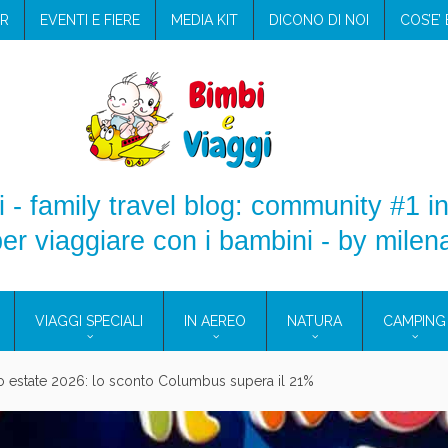
R
EVENTI E FIERE
MEDIA KIT
DICONO DI NOI
COS’E’
 - family travel blog: community #1 in
er viaggiare con i bambini - by milen
VIAGGI SPECIALI
IN AEREO
NATURA
CAMPING
aggio: i prodotti che hanno conquistato la mia valigia (e la pelle sensib
onne 2026: vieni alle Eolie e a Pantelleria!
Villaggio per famiglie in Cilento: il Blue Marine di Marina di Camerota