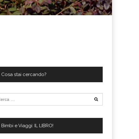
Cosa stai cercando?
cerca
:
Bimbi e Viaggi: IL LIBRO!