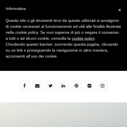
Informativa
×
Questo sito o gli strumenti terzi da questo utilizzati si avvalgono
di cookie necessari al funzionamento ed utili alle finalità illustrate
nella cookie policy. Se vuoi saperne di più o negare il consenso
a tutti o ad alcuni cookie, consulta la
cookie policy
.
Chiudendo questo banner, scorrendo questa pagina, cliccando
su un link o proseguendo la navigazione in altra maniera,
bimbi e viaggi - family travel blog: community #1 in
acconsenti all’uso dei cookie.
italia e guida completa per viaggiare con i bambini -
by milena marchioni