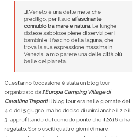
…il Veneto è una delle mete che
prediligo, per il suo
affascinante
connubio tra mare e natura
. Le lunghe
distese sabbiose piene di servizi per i
bambini e il fascino della laguna, che
trova la sua espressione massima in
Venezia, a mio parere una delle città più
belle del pianeta.
Quest’anno l’occasione è stata un blog tour
organizzato dall’
Europa Camping Village di
Cavallino Treporti
: il blog tour era nelle giornate del
4 e del 5 giugno, ma ho deciso di unirci anche il 2 e il
3, approfittando del comodo
ponte che il 2016 ci ha
regalato
. Sono usciti quattro giorni di mare,