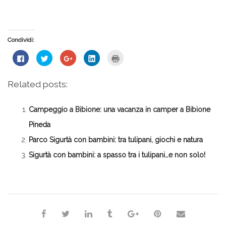
Condividi:
Fai
Fai
Fai
Fai
Fai
clic
clic
clic
clic
clic
per
qui
qui
qui
qui
condividere
per
per
per
per
su
condividere
condividere
condividere
stampare
Related posts:
Facebook
su
su
su
(Si
(Si
Twitter
Google+
LinkedIn
apre
apre
(Si
(Si
(Si
in
in
apre
apre
apre
una
Campeggio a Bibione: una vacanza in camper a Bibione
una
in
in
in
nuova
nuova
una
una
una
finestra)
finestra)
nuova
nuova
nuova
Pineda
finestra)
finestra)
finestra)
Parco Sigurtà con bambini: tra tulipani, giochi e natura
Sigurtà con bambini: a spasso tra i tulipani…e non solo!
*Marzia*