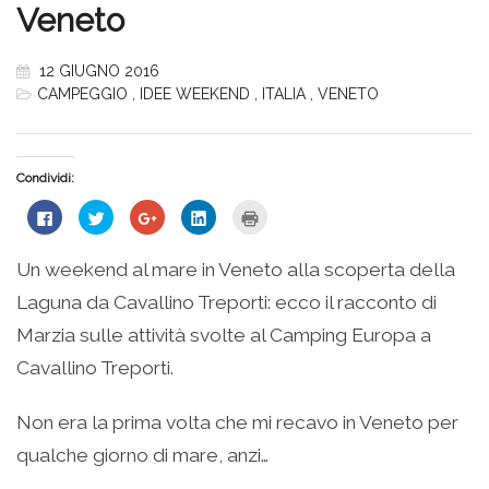
Veneto
12 GIUGNO 2016
CAMPEGGIO
,
IDEE WEEKEND
,
ITALIA
,
VENETO
Condividi:
Fai
Fai
Fai
Fai
Fai
clic
clic
clic
clic
clic
per
qui
qui
qui
qui
condividere
per
per
per
per
su
condividere
condividere
condividere
stampare
Un weekend al mare in Veneto alla scoperta della
Facebook
su
su
su
(Si
(Si
Twitter
Google+
LinkedIn
apre
Laguna da Cavallino Treporti: ecco il racconto di
apre
(Si
(Si
(Si
in
in
apre
apre
apre
una
una
in
in
in
nuova
Marzia sulle attività svolte al Camping Europa a
nuova
una
una
una
finestra)
finestra)
nuova
nuova
nuova
Cavallino Treporti.
finestra)
finestra)
finestra)
Non era la prima volta che mi recavo in Veneto per
qualche giorno di mare, anzi…