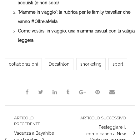
finestra)
nuova
nuova
nuova
acquisti (e non solo)
finestra)
finestra)
finestra)
‘Mamme in viaggio’: la rubrica per le family traveller che
vanno #OltrelaMeta
Come vestirsi in viaggio: una mamma casual con la valigia
leggera
Milena Marchioni
collaborazioni
Decathlon
snorkeling
sport
ARTICOLO
ARTICOLO SUCCESSIVO
PRECEDENTE
Festeggiare il
Vacanza a Bayahibe
compleanno a New
con bambini: 2