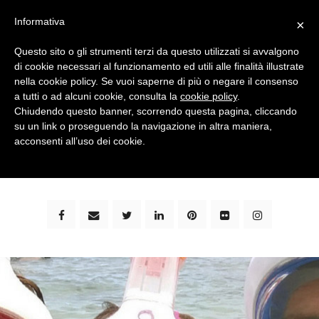
Informativa
×
Questo sito o gli strumenti terzi da questo utilizzati si avvalgono
di cookie necessari al funzionamento ed utili alle finalità illustrate
nella cookie policy. Se vuoi saperne di più o negare il consenso
a tutti o ad alcuni cookie, consulta la
cookie policy
.
Chiudendo questo banner, scorrendo questa pagina, cliccando
su un link o proseguendo la navigazione in altra maniera,
bimbi e viaggi - family travel blog: community #1 in
acconsenti all’uso dei cookie.
italia e guida completa per viaggiare con i bambini -
by milena marchioni