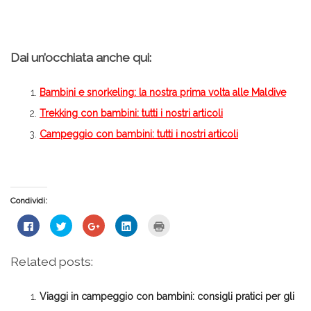
Dai un’occhiata anche qui:
Bambini e snorkeling: la nostra prima volta alle Maldive
Trekking con bambini: tutti i nostri articoli
Campeggio con bambini: tutti i nostri articoli
Condividi:
Fai
Fai
Fai
Fai
Fai
clic
clic
clic
clic
clic
per
qui
qui
qui
qui
condividere
per
per
per
per
su
condividere
condividere
condividere
stampare
Related posts:
Facebook
su
su
su
(Si
(Si
Twitter
Google+
LinkedIn
apre
apre
(Si
(Si
(Si
in
in
apre
apre
apre
una
Viaggi in campeggio con bambini: consigli pratici per gli
una
in
in
in
nuova
nuova
una
una
una
finestra)