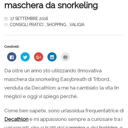
maschera da snorkeling
17 SETTEMBRE 2016
CONSIGLI PRATICI
,
SHOPPING
,
VALIGIA
Condividi:
Fai
Fai
Fai
Fai
Fai
clic
clic
clic
clic
clic
per
qui
qui
qui
qui
condividere
per
per
per
per
su
condividere
condividere
condividere
stampare
Da oltre un anno sto utilizzando l’innovativa
Facebook
su
su
su
(Si
(Si
Twitter
Google+
LinkedIn
apre
maschera da snorkeling Easybreath di Tribord,
apre
(Si
(Si
(Si
in
in
apre
apre
apre
una
una
in
in
in
nuova
venduta da Decathlon: a me ha cambiato la vita (in
nuova
una
una
una
finestra)
finestra)
nuova
nuova
nuova
meglio) e oggi vi spiego perché.
finestra)
finestra)
finestra)
Come ben sapete, sono un’assidua frequentatrice di
Decathlon
e mi appassiono sempre a curiosare tra i
vari reparti, che si tratti del
camping
o del
trekking
, e