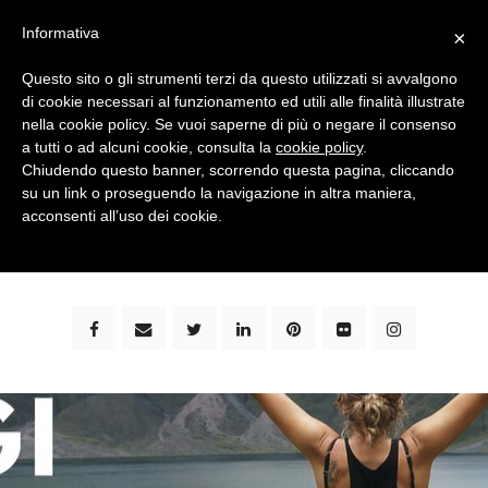
Informativa
×
Questo sito o gli strumenti terzi da questo utilizzati si avvalgono
di cookie necessari al funzionamento ed utili alle finalità illustrate
nella cookie policy. Se vuoi saperne di più o negare il consenso
a tutti o ad alcuni cookie, consulta la
cookie policy
.
Chiudendo questo banner, scorrendo questa pagina, cliccando
su un link o proseguendo la navigazione in altra maniera,
bimbi e viaggi - family travel blog: community #1 in
acconsenti all’uso dei cookie.
italia e guida completa per viaggiare con i bambini -
by milena marchioni