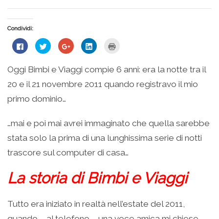
Condividi:
Fai
Fai
Fai
Fai
Fai
clic
clic
clic
clic
clic
per
qui
qui
qui
qui
condividere
per
per
per
per
su
condividere
condividere
condividere
stampare
Oggi Bimbi e Viaggi compie 6 anni: era la notte tra il
Facebook
su
su
su
(Si
(Si
Twitter
Google+
LinkedIn
apre
20 e il 21 novembre 2011 quando registravo il mio
apre
(Si
(Si
(Si
in
in
apre
apre
apre
una
una
in
in
in
nuova
primo dominio…
nuova
una
una
una
finestra)
finestra)
nuova
nuova
nuova
finestra)
finestra)
finestra)
…mai e poi mai avrei immaginato che quella sarebbe
stata solo la prima di una lunghissima serie di notti
trascore sul computer di casa…
La storia di Bimbi e Viaggi
Tutto era iniziato in realtà nell’estate del 2011,
quando – al telefono – una voce amica mi chiese