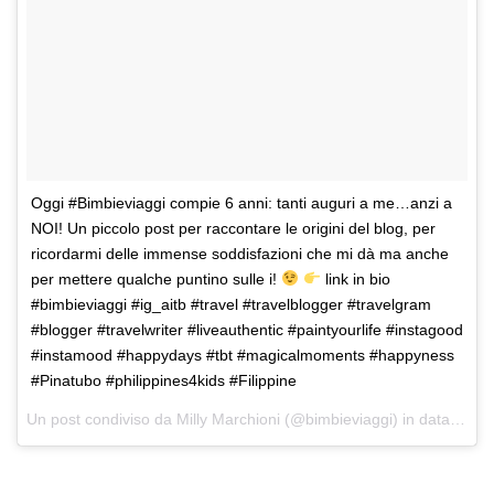
Oggi #Bimbieviaggi compie 6 anni: tanti auguri a me…anzi a
NOI! Un piccolo post per raccontare le origini del blog, per
ricordarmi delle immense soddisfazioni che mi dà ma anche
per mettere qualche puntino sulle i!
link in bio
#bimbieviaggi #ig_aitb #travel #travelblogger #travelgram
#blogger #travelwriter #liveauthentic #paintyourlife #instagood
#instamood #happydays #tbt #magicalmoments #happyness
#Pinatubo #philippines4kids #Filippine
Un post condiviso da Milly Marchioni (@bimbieviaggi) in data:
21 N