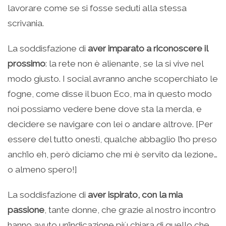
lavorare come se si fosse seduti alla stessa
scrivania.
La soddisfazione di
aver imparato a riconoscere il
prossimo
: la rete non è alienante, se la si vive nel
modo giusto. I social avranno anche scoperchiato le
fogne, come disse il buon Eco, ma in questo modo
noi possiamo vedere bene dove sta la merda, e
decidere se navigare con lei o andare altrove. [Per
essere del tutto onesti, qualche abbaglio l’ho preso
anch’io eh, però diciamo che mi è servito da lezione…
o almeno spero!]
La soddisfazione di
aver ispirato, con la mia
passione
, tante donne, che grazie al nostro incontro
hanno avuto un’indicazione più chiara di quello che