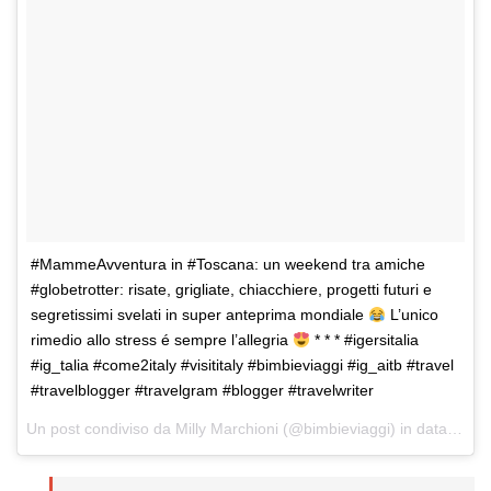
#MammeAvventura in #Toscana: un weekend tra amiche
#globetrotter: risate, grigliate, chiacchiere, progetti futuri e
segretissimi svelati in super anteprima mondiale
L’unico
rimedio allo stress é sempre l’allegria
* * * #igersitalia
#ig_talia #come2italy #visititaly #bimbieviaggi #ig_aitb #travel
#travelblogger #travelgram #blogger #travelwriter
Un post condiviso da Milly Marchioni (@bimbieviaggi) in data:
23 S