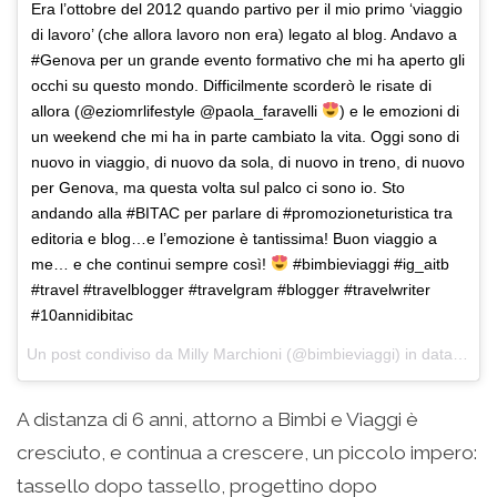
Era l’ottobre del 2012 quando partivo per il mio primo ‘viaggio
di lavoro’ (che allora lavoro non era) legato al blog. Andavo a
#Genova per un grande evento formativo che mi ha aperto gli
occhi su questo mondo. Difficilmente scorderò le risate di
allora (@eziomrlifestyle @paola_faravelli
) e le emozioni di
un weekend che mi ha in parte cambiato la vita. Oggi sono di
nuovo in viaggio, di nuovo da sola, di nuovo in treno, di nuovo
per Genova, ma questa volta sul palco ci sono io. Sto
andando alla #BITAC per parlare di #promozioneturistica tra
editoria e blog…e l’emozione è tantissima! Buon viaggio a
me… e che continui sempre così!
#bimbieviaggi #ig_aitb
#travel #travelblogger #travelgram #blogger #travelwriter
#10annidibitac
Un post condiviso da Milly Marchioni (@bimbieviaggi) in data:
16 N
A distanza di 6 anni, attorno a Bimbi e Viaggi è
cresciuto, e continua a crescere, un piccolo impero:
tassello dopo tassello, progettino dopo