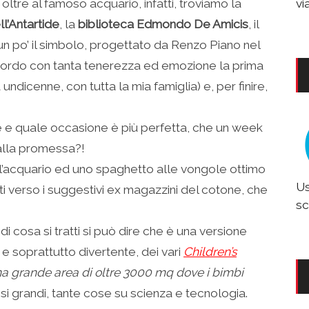
:
oltre al famoso acquario, infatti, troviamo la
vi
l’Antartide
, la
biblioteca Edmondo De Amicis
, il
n po’ il simbolo, progettato da Renzo Piano nel
icordo con tanta tenerezza ed emozione la prima
 undicenne, con tutta la mia famiglia) e, per finire,
re e quale occasione è più perfetta, che un week
alla promessa?!
ll’acquario ed uno spaghetto alle vongole ottimo
Us
i verso i suggestivi ex magazzini del cotone, che
sc
di cosa si tratti si può dire che è una versione
e soprattutto divertente, dei vari
Children’s
a grande area di oltre 3000 mq dove i bimbi
si grandi, tante cose su scienza e tecnologia.