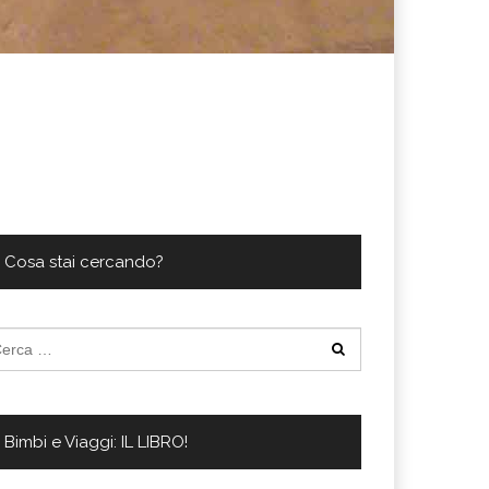
Cosa stai cercando?
cerca
:
Bimbi e Viaggi: IL LIBRO!