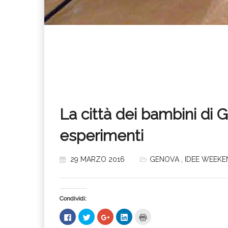
La città dei bambini di 
esperimenti
29 MARZO 2016
GENOVA
,
IDEE WEEKE
Condividi:
Fai
Fai
Fai
Fai
Fai
clic
clic
clic
clic
clic
per
qui
qui
qui
qui