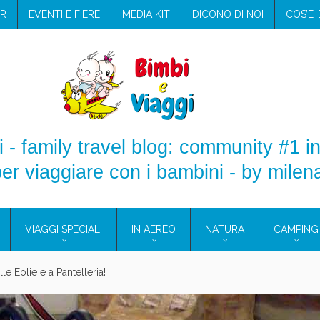
R
EVENTI E FIERE
MEDIA KIT
DICONO DI NOI
COS’E’
 - family travel blog: community #1 in
er viaggiare con i bambini - by milen
VIAGGI SPECIALI
IN AEREO
NATURA
CAMPING
ilento: il Blue Marine di Marina di Camerota
ampeggio con i bambini: come trovare l’offerta migliore?
Assicurazione viaggio estate 2026: lo sconto Columbus supera 
TICI