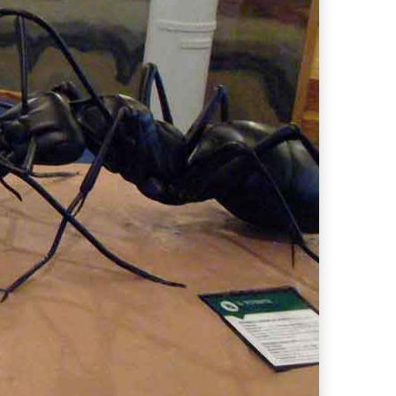
no conquistato la mia valigia (e la pelle sensibile)
e e a Pantelleria!