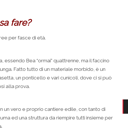
sa fare?
aree per fasce di età.
a, essendo Bea “ormai” quattrenne, ma il faccino
 lunga. Fatto tutto di un materiale morbido, è un
tta, un ponticello e vari cunicoli, dove ci si può
i alla prova.
 un vero e proprio cantiere edile, con tanto di
uma ed una struttura da riempire tutti insieme per
.