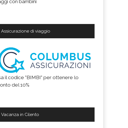
aggi con bambini
Assicurazione di viaggio
a il codice "BIMBI" per ottenere lo
onto del 10%
Vacanza in Cilento