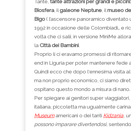
Tante,
tante attrazioni per grandi e piccini
Biosfera
, il
galeone Neptune
, il
museo del
Bigo
( l’ascensore panoramico diventato u
1992 in occasione delle Colombiadi… e r
volta che ci salii, in versione MiniMe allora
la
Città dei Bambini
.
Proprio li ci eravamo promessi di ritorna
end in Liguria per poter mantenere fede 
Quindi ecco che dopo l‘ennesima visita a
ma non proprio economico, ci siamo dirett
ospitano questo mondo a misura di nano.
Per spiegare ai genitori super viaggiatori, 
italiana, piccoletta ma ugualmente carina 
Museum
americani o dei tanti
Kidzania
,
un
possono imparare divertendosi
, sentendo