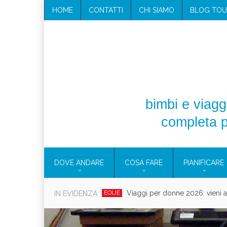
HOME
CONTATTI
CHI SIAMO
BLOG TOU
bimbi e viaggi
completa p
DOVE ANDARE
COSA FARE
PIANIFICARE
Villaggio per famiglie in C
IN EVIDENZA
CAMPANIA
Vacanze in c
CAMPEGGIO
CONSIGLI PRA