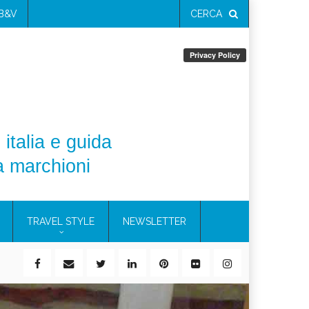
 B&V
CERCA
 italia e guida
a marchioni
TRAVEL STYLE
NEWSLETTER
il 21%