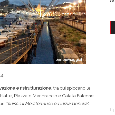
or
14.
vazione e ristrutturazione
, tra cui spiccano le
e Chiatte, Piazzale Mandraccio e Calata Falcone
n, “
finisce il Mediterraneo ed inizia Genova
”.
Il