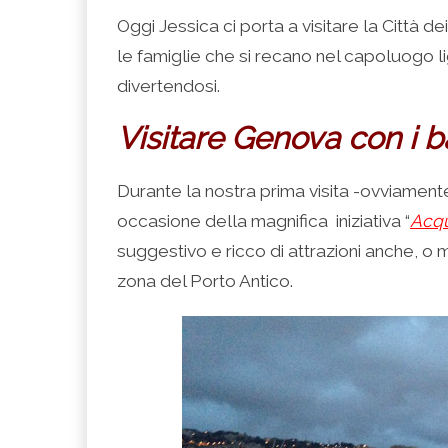
condividere
per
per
per
per
su
condividere
condividere
condividere
stampare
Oggi Jessica ci porta a visitare la Città d
Facebook
su
su
su
(Si
(Si
Twitter
Google+
LinkedIn
apre
le famiglie che si recano nel capoluogo li
apre
(Si
(Si
(Si
in
in
apre
apre
apre
una
una
in
in
in
nuova
divertendosi.
nuova
una
una
una
finestra)
finestra)
nuova
nuova
nuova
finestra)
finestra)
finestra)
Visitare Genova con i 
Durante la nostra prima visita -ovviamente
occasione della magnifica iniziativa “
Acqu
suggestivo e ricco di attrazioni anche, o 
zona del Porto Antico.