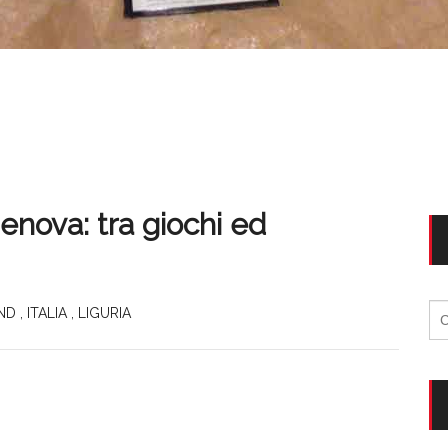
Genova: tra giochi ed
Ri
ND
,
ITALIA
,
LIGURIA
per