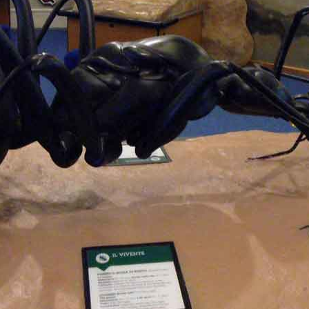
Cosmetici solidi in viaggio: i prodotti che han
CONSIGLI PRATICI
Viaggi per donne 2026: vieni alle Eoli
EOLIE