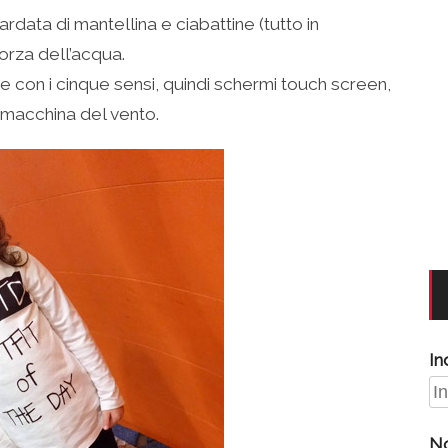
rdata di mantellina e ciabattine (tutto in
forza dell’acqua.
 con i cinque sensi, quindi schermi touch screen,
 macchina del vento.
In
N